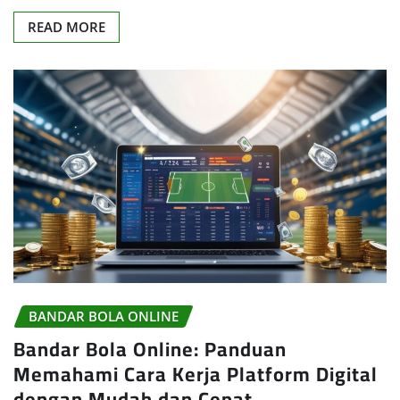
READ MORE
BANDAR BOLA ONLINE
Bandar Bola Online: Panduan
Memahami Cara Kerja Platform Digital
dengan Mudah dan Cepat