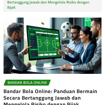
Bertanggung Jawab dan Mengelola Risiko dengan
Bijak
BANDAR BOLA ONLINE
Bandar Bola Online: Panduan Bermain
Secara Bertanggung Jawab dan
Mengelola Risiko dengan Bijak