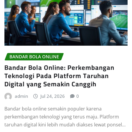
BANDAR BOLA ONLINE
Bandar Bola Online: Perkembangan
Teknologi Pada Platform Taruhan
Digital yang Semakin Canggih
admin
Jul 24, 2026
0
Bandar bola online semakin populer karena
perkembangan teknologi yang terus maju. Platform
taruhan digital kini lebih mudah diakses lewat ponsel…