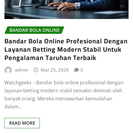
BANDAR BOLA ONLINE
Bandar Bola Online Profesional Dengan
Layanan Betting Modern Stabil Untuk
Pengalaman Taruhan Terbaik
admin
Mar 25, 2026
0
Watchgeeks – Bandar bola online profesional dengan
layanan betting modern stabil semakin diminati oleh
banyak orang. Mereka menawarkan kemudahan
dalam…
READ MORE