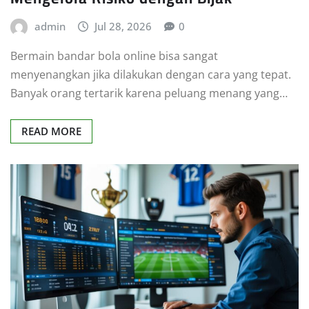
admin
Jul 28, 2026
0
Bermain bandar bola online bisa sangat
menyenangkan jika dilakukan dengan cara yang tepat.
Banyak orang tertarik karena peluang menang yang…
READ MORE