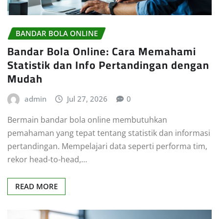
BANDAR BOLA ONLINE
Bandar Bola Online: Cara Memahami
Statistik dan Info Pertandingan dengan
Mudah
admin
Jul 27, 2026
0
Bermain bandar bola online membutuhkan
pemahaman yang tepat tentang statistik dan informasi
pertandingan. Mempelajari data seperti performa tim,
rekor head-to-head,…
READ MORE