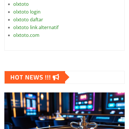
olxtoto
olxtoto login
olxtoto daftar
olxtoto link alternatif
olxtoto.com
HOT NEWS !!!