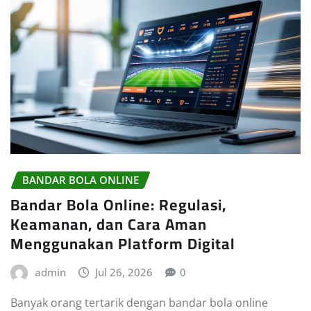
BANDAR BOLA ONLINE
Bandar Bola Online: Regulasi,
Keamanan, dan Cara Aman
Menggunakan Platform Digital
admin
Jul 26, 2026
0
Banyak orang tertarik dengan bandar bola online