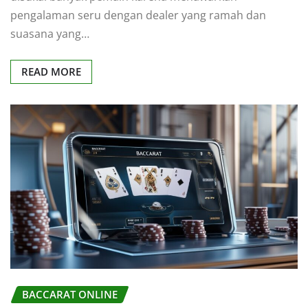
pengalaman seru dengan dealer yang ramah dan
suasana yang…
READ MORE
BACCARAT ONLINE