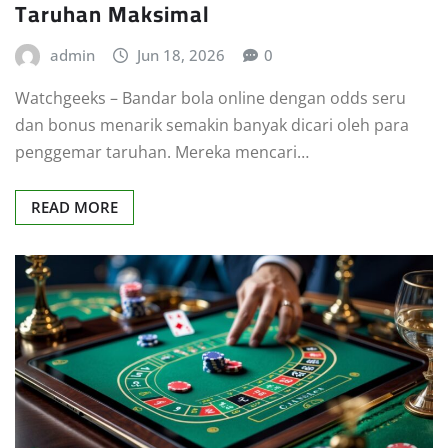
Taruhan Maksimal
admin
Jun 18, 2026
0
Watchgeeks – Bandar bola online dengan odds seru
dan bonus menarik semakin banyak dicari oleh para
penggemar taruhan. Mereka mencari…
READ MORE