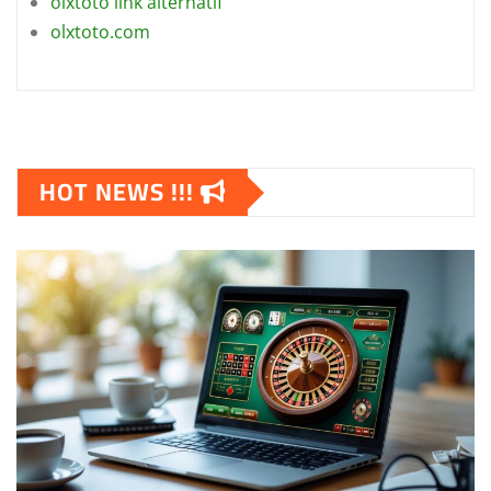
olxtoto link alternatif
olxtoto.com
HOT NEWS !!!