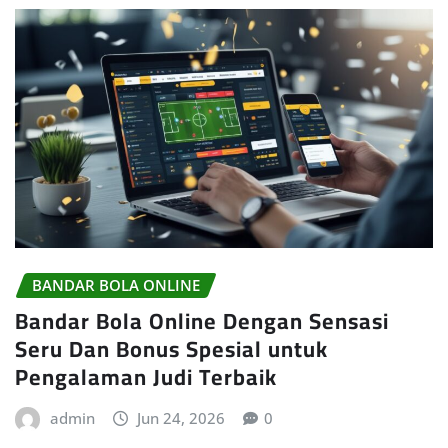
BANDAR BOLA ONLINE
Bandar Bola Online Dengan Sensasi
Seru Dan Bonus Spesial untuk
Pengalaman Judi Terbaik
admin
Jun 24, 2026
0