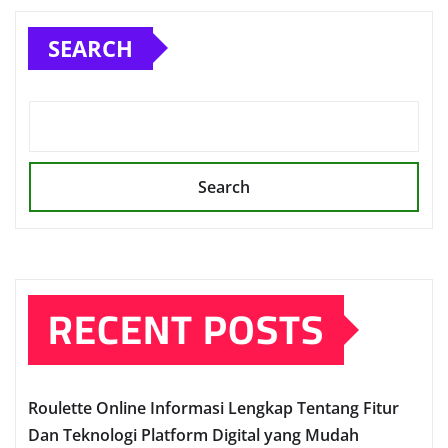
pagination
SEARCH
Search
RECENT POSTS
Roulette Online Informasi Lengkap Tentang Fitur
Dan Teknologi Platform Digital yang Mudah