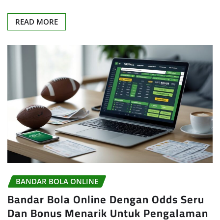
READ MORE
BANDAR BOLA ONLINE
Bandar Bola Online Dengan Odds Seru
Dan Bonus Menarik Untuk Pengalaman