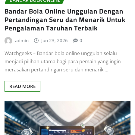
BANDAR BOLA ONLINE
Bandar Bola Online Unggulan Dengan
Pertandingan Seru dan Menarik Untuk
Pengalaman Taruhan Terbaik
admin
Jun 23, 2026
0
Watchgeeks – Bandar bola online unggulan selalu
menjadi pilihan utama bagi para pemain yang ingin
merasakan pertandingan seru dan menarik.…
READ MORE