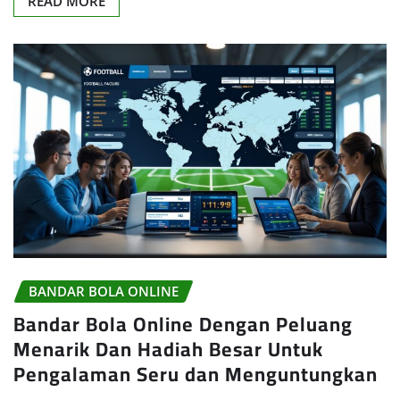
READ MORE
BANDAR BOLA ONLINE
Bandar Bola Online Dengan Peluang
Menarik Dan Hadiah Besar Untuk
Pengalaman Seru dan Menguntungkan