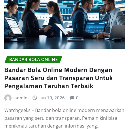
BANDAR BOLA ONLINE
Bandar Bola Online Modern Dengan
Pasaran Seru dan Transparan Untuk
Pengalaman Taruhan Terbaik
admin
Jun 19, 2026
0
Watchgeeks – Bandar bola online modern menawarkan
pasaran yang seru dan transparan. Pemain kini bisa
menikmati taruhan dengan informasi yang…