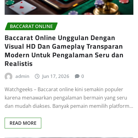
BACCARAT ONLINE
Baccarat Online Unggulan Dengan
Visual HD Dan Gameplay Transparan
Modern Untuk Pengalaman Seru dan
Realistis
admin
Jun 17, 2026
0
Watchgeeks – Baccarat online kini semakin populer
karena menawarkan pengalaman bermain yang seru
dan mudah diakses. Banyak pemain memilih platform…
READ MORE