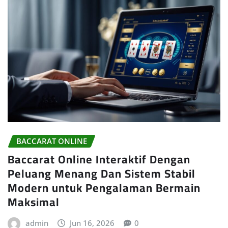
BACCARAT ONLINE
Baccarat Online Interaktif Dengan
Peluang Menang Dan Sistem Stabil
Modern untuk Pengalaman Bermain
Maksimal
admin
Jun 16, 2026
0