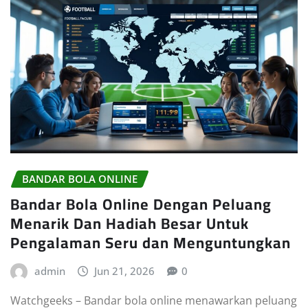
BANDAR BOLA ONLINE
Bandar Bola Online Dengan Peluang
Menarik Dan Hadiah Besar Untuk
Pengalaman Seru dan Menguntungkan
admin
Jun 21, 2026
0
Watchgeeks – Bandar bola online menawarkan peluang