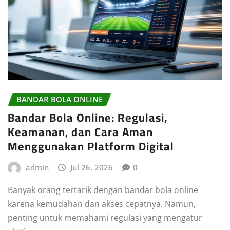
BANDAR BOLA ONLINE
Bandar Bola Online: Regulasi,
Keamanan, dan Cara Aman
Menggunakan Platform Digital
admin
Jul 26, 2026
0
Banyak orang tertarik dengan bandar bola online
karena kemudahan dan akses cepatnya. Namun,
penting untuk memahami regulasi yang mengatur