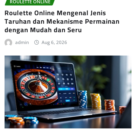
ROULETTE ONLINE
Roulette Online Mengenal Jenis
Taruhan dan Mekanisme Permainan
dengan Mudah dan Seru
admin
Aug 6, 2026