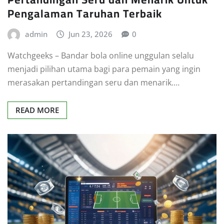
Pengalaman Taruhan Terbaik
admin
Jun 23, 2026
0
Watchgeeks – Bandar bola online unggulan selalu
menjadi pilihan utama bagi para pemain yang ingin
merasakan pertandingan seru dan menarik.…
READ MORE