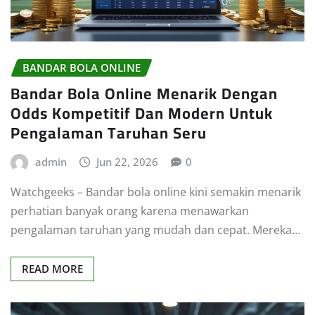
BANDAR BOLA ONLINE
Bandar Bola Online Menarik Dengan
Odds Kompetitif Dan Modern Untuk
Pengalaman Taruhan Seru
admin
Jun 22, 2026
0
Watchgeeks – Bandar bola online kini semakin menarik
perhatian banyak orang karena menawarkan
pengalaman taruhan yang mudah dan cepat. Mereka…
READ MORE