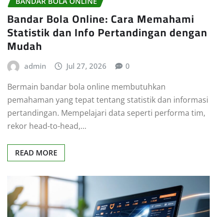
BANDAR BOLA ONLINE
Bandar Bola Online: Cara Memahami
Statistik dan Info Pertandingan dengan
Mudah
admin
Jul 27, 2026
0
Bermain bandar bola online membutuhkan
pemahaman yang tepat tentang statistik dan informasi
pertandingan. Mempelajari data seperti performa tim,
rekor head-to-head,…
READ MORE