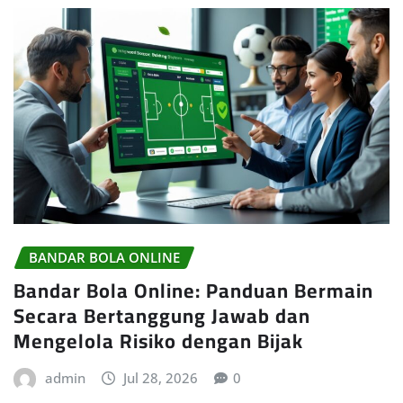
BANDAR BOLA ONLINE
Bandar Bola Online: Panduan Bermain
Secara Bertanggung Jawab dan
Mengelola Risiko dengan Bijak
admin
Jul 28, 2026
0