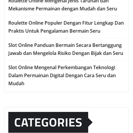
Roulette Online Mengenal Jenis Taruhan dan
Mekanisme Permainan dengan Mudah dan Seru
Roulette Online Populer Dengan Fitur Lengkap Dan
Praktis Untuk Pengalaman Bermain Seru
Slot Online Panduan Bermain Secara Bertanggung
Jawab dan Mengelola Risiko Dengan Bijak dan Seru
Slot Online Mengenal Perkembangan Teknologi
Dalam Permainan Digital Dengan Cara Seru dan
Mudah
CATEGORIES