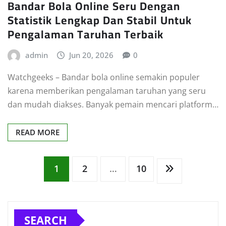
Bandar Bola Online Seru Dengan
Statistik Lengkap Dan Stabil Untuk
Pengalaman Taruhan Terbaik
admin
Jun 20, 2026
0
Watchgeeks – Bandar bola online semakin populer
karena memberikan pengalaman taruhan yang seru
dan mudah diakses. Banyak pemain mencari platform…
READ MORE
Posts
1
2
…
10
pagination
SEARCH