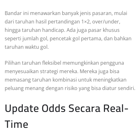
Bandar ini menawarkan banyak jenis pasaran, mulai
dari taruhan hasil pertandingan 1×2, over/under,
hingga taruhan handicap. Ada juga pasar khusus
seperti jumlah gol, pencetak gol pertama, dan bahkan
taruhan waktu gol.
Pilihan taruhan fleksibel memungkinkan pengguna
menyesuaikan strategi mereka. Mereka juga bisa
memasang taruhan kombinasi untuk meningkatkan
peluang menang dengan risiko yang bisa diatur sendiri.
Update Odds Secara Real-
Time