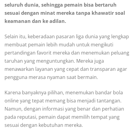
seluruh dunia, sehingga pemain bisa bertaruh
sesuai dengan minat mereka tanpa khawatir soal
keamanan dan ke adilan.
Selain itu, keberadaan pasaran liga dunia yang lengkap
membuat pemain lebih mudah untuk mengikuti
pertandingan favorit mereka dan menemukan peluang
taruhan yang menguntungkan. Mereka juga
menawarkan layanan yang cepat dan transparan agar
pengguna merasa nyaman saat bermain.
Karena banyaknya pilihan, menemukan bandar bola
online yang tepat memang bisa menjadi tantangan.
Namun, dengan informasi yang benar dan perhatian
pada reputasi, pemain dapat memilih tempat yang
sesuai dengan kebutuhan mereka.