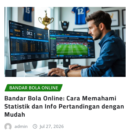
BANDAR BOLA ONLINE
Bandar Bola Online: Cara Memahami
Statistik dan Info Pertandingan dengan
Mudah
admin
Jul 27, 2026