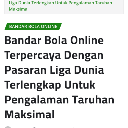
Liga Dunia Terlengkap Untuk Pengalaman Taruhan
Maksimal
BANDAR BOLA ONLINE
Bandar Bola Online
Terpercaya Dengan
Pasaran Liga Dunia
Terlengkap Untuk
Pengalaman Taruhan
Maksimal