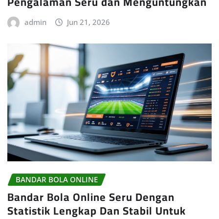
Pengalaman Seru dan Menguntungkan
admin
Jun 21, 2026
BANDAR BOLA ONLINE
Bandar Bola Online Seru Dengan
Statistik Lengkap Dan Stabil Untuk