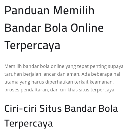
Panduan Memilih
Bandar Bola Online
Terpercaya
Memilih bandar bola online yang tepat penting supaya
taruhan berjalan lancar dan aman. Ada beberapa hal
utama yang harus diperhatikan terkait keamanan,
proses pendaftaran, dan ciri khas situs terpercaya.
Ciri-ciri Situs Bandar Bola
Terpercaya