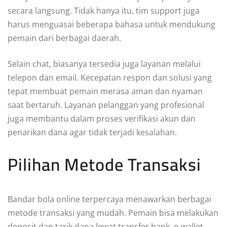
secara langsung. Tidak hanya itu, tim support juga
harus menguasai beberapa bahasa untuk mendukung
pemain dari berbagai daerah.
Selain chat, biasanya tersedia juga layanan melalui
telepon dan email. Kecepatan respon dan solusi yang
tepat membuat pemain merasa aman dan nyaman
saat bertaruh. Layanan pelanggan yang profesional
juga membantu dalam proses verifikasi akun dan
penarikan dana agar tidak terjadi kesalahan.
Pilihan Metode Transaksi
Bandar bola online terpercaya menawarkan berbagai
metode transaksi yang mudah. Pemain bisa melakukan
deposit dan tarik dana lewat transfer bank, e-wallet,