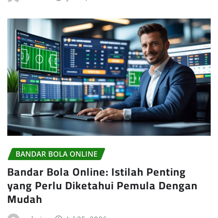
BANDAR BOLA ONLINE
Bandar Bola Online: Istilah Penting
yang Perlu Diketahui Pemula Dengan
Mudah