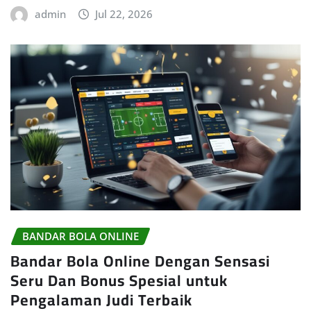
admin
Jul 22, 2026
BANDAR BOLA ONLINE
Bandar Bola Online Dengan Sensasi
Seru Dan Bonus Spesial untuk
Pengalaman Judi Terbaik