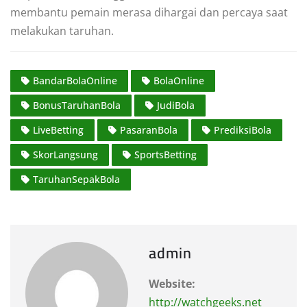
membantu pemain merasa dihargai dan percaya saat
melakukan taruhan.
BandarBolaOnline
BolaOnline
BonusTaruhanBola
JudiBola
LiveBetting
PasaranBola
PrediksiBola
SkorLangsung
SportsBetting
TaruhanSepakBola
admin
Website:
http://watchgeeks.net