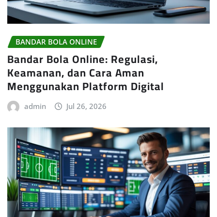
BANDAR BOLA ONLINE
Bandar Bola Online: Regulasi,
Keamanan, dan Cara Aman
Menggunakan Platform Digital
admin
Jul 26, 2026