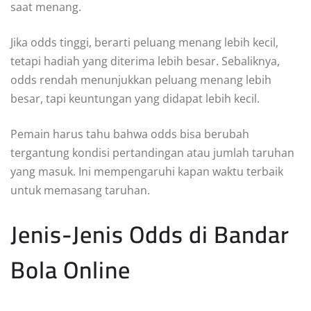
saat menang.
Jika odds tinggi, berarti peluang menang lebih kecil,
tetapi hadiah yang diterima lebih besar. Sebaliknya,
odds rendah menunjukkan peluang menang lebih
besar, tapi keuntungan yang didapat lebih kecil.
Pemain harus tahu bahwa odds bisa berubah
tergantung kondisi pertandingan atau jumlah taruhan
yang masuk. Ini mempengaruhi kapan waktu terbaik
untuk memasang taruhan.
Jenis-Jenis Odds di Bandar
Bola Online