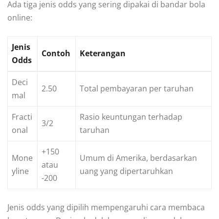
Ada tiga jenis odds yang sering dipakai di bandar bola
online:
Jenis
Contoh
Keterangan
Odds
Deci
2.50
Total pembayaran per taruhan
mal
Fracti
Rasio keuntungan terhadap
3/2
onal
taruhan
+150
Mone
Umum di Amerika, berdasarkan
atau
yline
uang yang dipertaruhkan
-200
Jenis odds yang dipilih mempengaruhi cara membaca