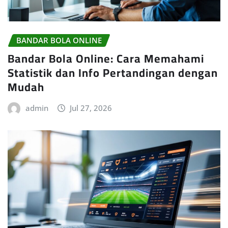
BANDAR BOLA ONLINE
Bandar Bola Online: Cara Memahami
Statistik dan Info Pertandingan dengan
Mudah
admin
Jul 27, 2026