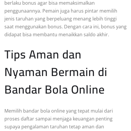
berlaku bonus agar bisa memaksimalkan
penggunaannya. Pemain juga harus pintar memilih
jenis taruhan yang berpeluang menang lebih tinggi
saat menggunakan bonus. Dengan cara ini, bonus yang
didapat bisa membantu menaikkan saldo akhir.
Tips Aman dan
Nyaman Bermain di
Bandar Bola Online
Memilih bandar bola online yang tepat mulai dari
proses daftar sampai menjaga keuangan penting
supaya pengalaman taruhan tetap aman dan