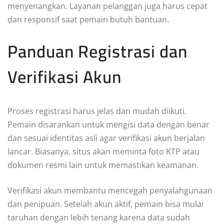
menyenangkan. Layanan pelanggan juga harus cepat
dan responsif saat pemain butuh bantuan.
Panduan Registrasi dan
Verifikasi Akun
Proses registrasi harus jelas dan mudah diikuti.
Pemain disarankan untuk mengisi data dengan benar
dan sesuai identitas asli agar verifikasi akun berjalan
lancar. Biasanya, situs akan meminta foto KTP atau
dokumen resmi lain untuk memastikan keamanan.
Verifikasi akun membantu mencegah penyalahgunaan
dan penipuan. Setelah akun aktif, pemain bisa mulai
taruhan dengan lebih tenang karena data sudah