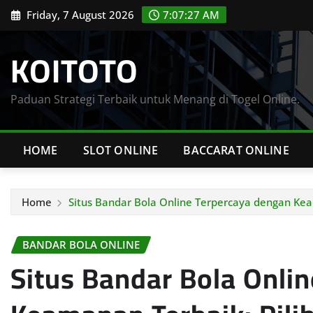
Skip
Friday, 7 August 2026
7:07:28 AM
to
content
KOITOTO
Paduan Strategi Terbaik untuk Menang di Togel Online.
HOME
SLOT ONLINE
BACCARAT ONLINE
Home
Situs Bandar Bola Online Terpercaya dengan Ke
BANDAR BOLA ONLINE
Situs Bandar Bola Onli