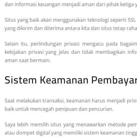
dan informasi keuangan menjadi aman dari pihak ketiga 
Situs yang baik akan menggunakan teknologi seperti SSL
yang dikirim dan diterima antara kita dan situs tetap raha
Selain itu, perlindungan privasi mengacu pada bagai
kebijakan privasi yang jelas dan tidak membagikan info
aman saat bermain.
Sistem Keamanan Pembaya
Saat melakukan transaksi, keamanan harus menjadi prio
baik untuk mencegah penipuan dan pencurian.
Saya lebih memilih situs yang menawarkan metode pem
atau dompet digital yang memiliki sistem keamanan tingg