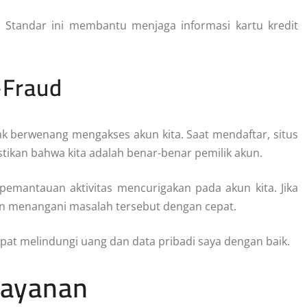
 Standar ini membantu menjaga informasi kartu kredit
i-Fraud
ak berwenang mengakses akun kita. Saat mendaftar, situs
ikan bahwa kita adalah benar-benar pemilik akun.
 pemantauan aktivitas mencurigakan pada akun kita. Jika
 dan menangani masalah tersebut dengan cepat.
dapat melindungi uang dan data pribadi saya dengan baik.
Layanan