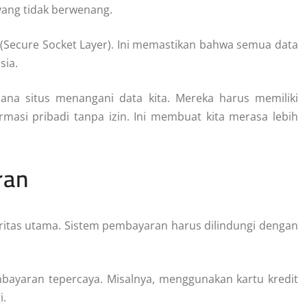
yang tidak berwenang.
 (Secure Socket Layer). Ini memastikan bahwa semua data
sia.
mana situs menangani data kita. Mereka harus memiliki
rmasi pribadi tanpa izin. Ini membuat kita merasa lebih
ran
ritas utama. Sistem pembayaran harus dilindungi dengan
bayaran tepercaya. Misalnya, menggunakan kartu kredit
i.