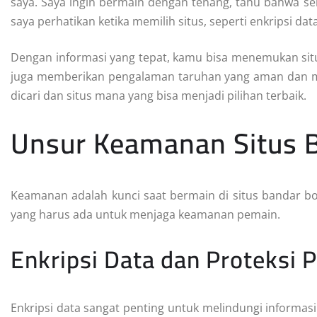
saya. Saya ingin bermain dengan tenang, tahu bahwa se
saya perhatikan ketika memilih situs, seperti enkripsi data
Dengan informasi yang tepat, kamu bisa menemukan situs
juga memberikan pengalaman taruhan yang aman dan me
dicari dan situs mana yang bisa menjadi pilihan terbaik.
Unsur Keamanan Situs B
Keamanan adalah kunci saat bermain di situs bandar b
yang harus ada untuk menjaga keamanan pemain.
Enkripsi Data dan Proteksi P
Enkripsi data sangat penting untuk melindungi informasi 