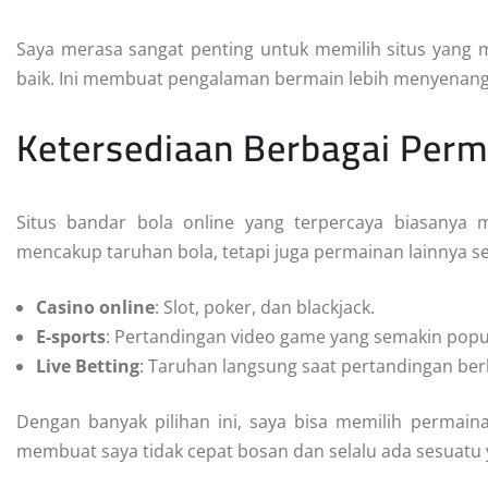
Saya merasa sangat penting untuk memilih situs yang
baik. Ini membuat pengalaman bermain lebih menyenan
Ketersediaan Berbagai Per
Situs bandar bola online yang terpercaya biasanya 
mencakup taruhan bola, tetapi juga permainan lainnya se
Casino online
: Slot, poker, dan blackjack.
E-sports
: Pertandingan video game yang semakin popu
Live Betting
: Taruhan langsung saat pertandingan ber
Dengan banyak pilihan ini, saya bisa memilih permai
membuat saya tidak cepat bosan dan selalu ada sesuatu 