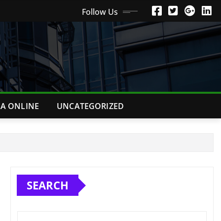
Follow Us
A ONLINE
UNCATEGORIZED
SEARCH