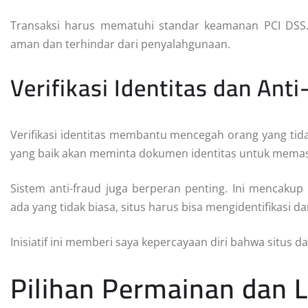
Transaksi harus mematuhi standar keamanan PCI DSS.
aman dan terhindar dari penyalahgunaan.
Verifikasi Identitas dan Ant
Verifikasi identitas membantu mencegah orang yang tid
yang baik akan meminta dokumen identitas untuk memast
Sistem anti-fraud juga berperan penting. Ini mencakup
ada yang tidak biasa, situs harus bisa mengidentifikasi
Inisiatif ini memberi saya kepercayaan diri bahwa situs 
Pilihan Permainan dan 