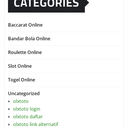
CATEGORIES
Baccarat Online
Bandar Bola Online
Roulette Online
Slot Online
Togel Online
Uncategorized
olxtoto
olxtoto login
olxtoto daftar
olxtoto link alternatif