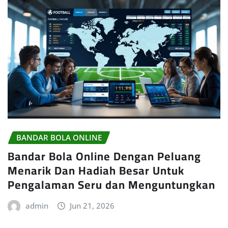
BANDAR BOLA ONLINE
Bandar Bola Online Dengan Peluang
Menarik Dan Hadiah Besar Untuk
Pengalaman Seru dan Menguntungkan
admin
Jun 21, 2026