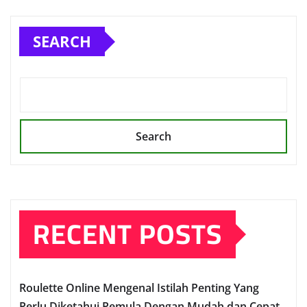
SEARCH
Search
RECENT POSTS
Roulette Online Mengenal Istilah Penting Yang
Perlu Diketahui Pemula Dengan Mudah dan Cepat