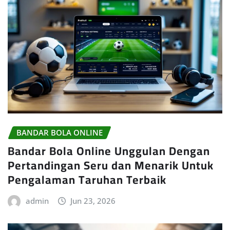
BANDAR BOLA ONLINE
Bandar Bola Online Unggulan Dengan
Pertandingan Seru dan Menarik Untuk
Pengalaman Taruhan Terbaik
admin
Jun 23, 2026