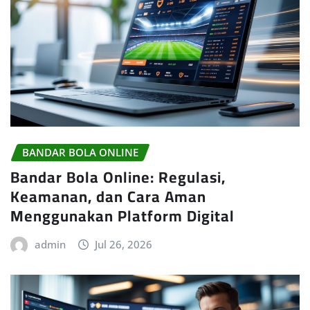
BANDAR BOLA ONLINE
Bandar Bola Online: Regulasi,
Keamanan, dan Cara Aman
Menggunakan Platform Digital
admin
Jul 26, 2026