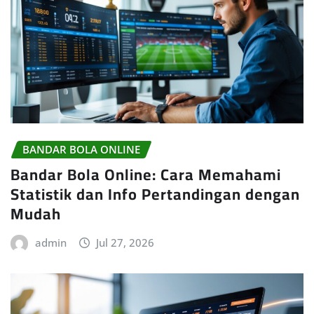
BANDAR BOLA ONLINE
Bandar Bola Online: Cara Memahami
Statistik dan Info Pertandingan dengan
Mudah
admin
Jul 27, 2026