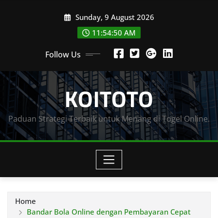
Skip
Sunday, 9 August 2026
to
content
11:54:52 AM
Follow Us
KOITOTO
Paduan Strategi Terbaik untuk Menang di Togel Online.
Home
Bandar Bola Online dengan Pembayaran Cepat