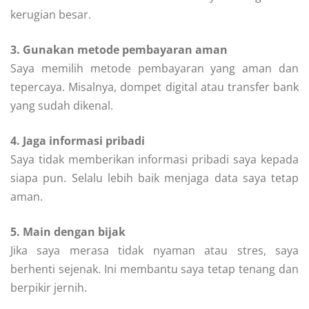
kerugian besar.
3. Gunakan metode pembayaran aman
Saya memilih metode pembayaran yang aman dan
tepercaya. Misalnya, dompet digital atau transfer bank
yang sudah dikenal.
4. Jaga informasi pribadi
Saya tidak memberikan informasi pribadi saya kepada
siapa pun. Selalu lebih baik menjaga data saya tetap
aman.
5. Main dengan bijak
Jika saya merasa tidak nyaman atau stres, saya
berhenti sejenak. Ini membantu saya tetap tenang dan
berpikir jernih.