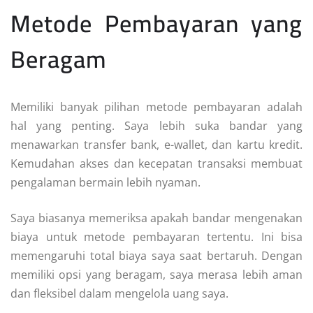
Metode Pembayaran yang
Beragam
Memiliki banyak pilihan metode pembayaran adalah
hal yang penting. Saya lebih suka bandar yang
menawarkan transfer bank, e-wallet, dan kartu kredit.
Kemudahan akses dan kecepatan transaksi membuat
pengalaman bermain lebih nyaman.
Saya biasanya memeriksa apakah bandar mengenakan
biaya untuk metode pembayaran tertentu. Ini bisa
memengaruhi total biaya saya saat bertaruh. Dengan
memiliki opsi yang beragam, saya merasa lebih aman
dan fleksibel dalam mengelola uang saya.