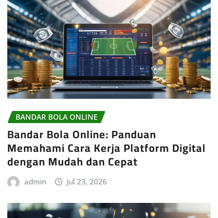
BANDAR BOLA ONLINE
Bandar Bola Online: Panduan
Memahami Cara Kerja Platform Digital
dengan Mudah dan Cepat
admin
Jul 23, 2026