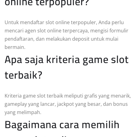
online terpopuler?
Untuk mendaftar slot online terpopuler, Anda perlu
mencari agen slot online terpercaya, mengisi formulir
pendaftaran, dan melakukan deposit untuk mulai
bermain.
Apa saja kriteria game slot
terbaik?
Kriteria game slot terbaik meliputi grafis yang menarik,
gameplay yang lancar, jackpot yang besar, dan bonus
yang melimpah.
Bagaimana cara memilih