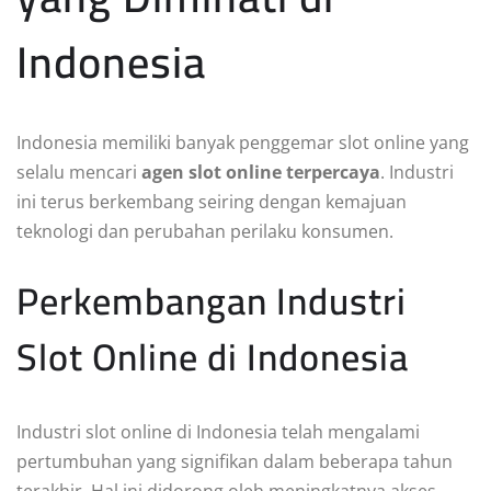
Indonesia
Indonesia memiliki banyak penggemar slot online yang
selalu mencari
agen slot online terpercaya
. Industri
ini terus berkembang seiring dengan kemajuan
teknologi dan perubahan perilaku konsumen.
Perkembangan Industri
Slot Online di Indonesia
Industri slot online di Indonesia telah mengalami
pertumbuhan yang signifikan dalam beberapa tahun
terakhir. Hal ini didorong oleh meningkatnya akses