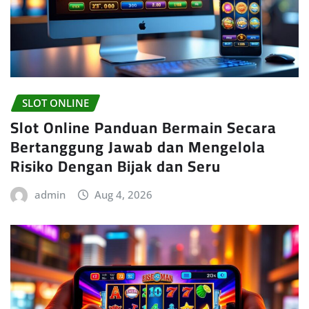
SLOT ONLINE
Slot Online Panduan Bermain Secara
Bertanggung Jawab dan Mengelola
Risiko Dengan Bijak dan Seru
admin
Aug 4, 2026