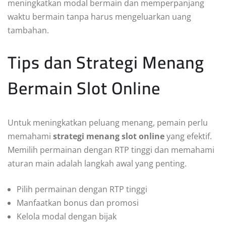
meningkatkan modal bermain dan memperpanjang
waktu bermain tanpa harus mengeluarkan uang
tambahan.
Tips dan Strategi Menang
Bermain Slot Online
Untuk meningkatkan peluang menang, pemain perlu
memahami
strategi menang slot online
yang efektif.
Memilih permainan dengan RTP tinggi dan memahami
aturan main adalah langkah awal yang penting.
Pilih permainan dengan RTP tinggi
Manfaatkan bonus dan promosi
Kelola modal dengan bijak