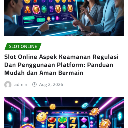
SLOT ONLINE
Slot Online Aspek Keamanan Regulasi
Dan Penggunaan Platform: Panduan
Mudah dan Aman Bermain
admin
Aug 2, 2026