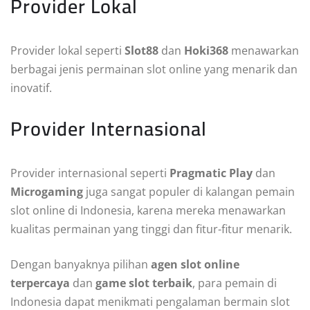
Provider Lokal
Provider lokal seperti
Slot88
dan
Hoki368
menawarkan
berbagai jenis permainan slot online yang menarik dan
inovatif.
Provider Internasional
Provider internasional seperti
Pragmatic Play
dan
Microgaming
juga sangat populer di kalangan pemain
slot online di Indonesia, karena mereka menawarkan
kualitas permainan yang tinggi dan fitur-fitur menarik.
Dengan banyaknya pilihan
agen slot online
terpercaya
dan
game slot terbaik
, para pemain di
Indonesia dapat menikmati pengalaman bermain slot