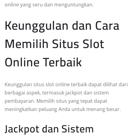
online yang seru dan menguntungkan.
Keunggulan dan Cara
Memilih Situs Slot
Online Terbaik
Keunggulan situs slot online terbaik dapat dilihat dari
berbagai aspek, termasuk jackpot dan sistem
pembayaran. Memilih situs yang tepat dapat
meningkatkan peluang Anda untuk menang besar.
Jackpot dan Sistem