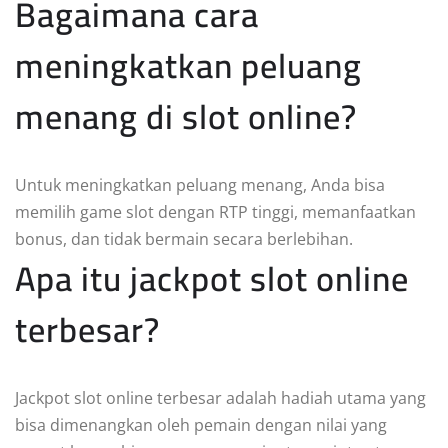
Bagaimana cara
meningkatkan peluang
menang di slot online?
Untuk meningkatkan peluang menang, Anda bisa
memilih game slot dengan RTP tinggi, memanfaatkan
bonus, dan tidak bermain secara berlebihan.
Apa itu jackpot slot online
terbesar?
Jackpot slot online terbesar adalah hadiah utama yang
bisa dimenangkan oleh pemain dengan nilai yang