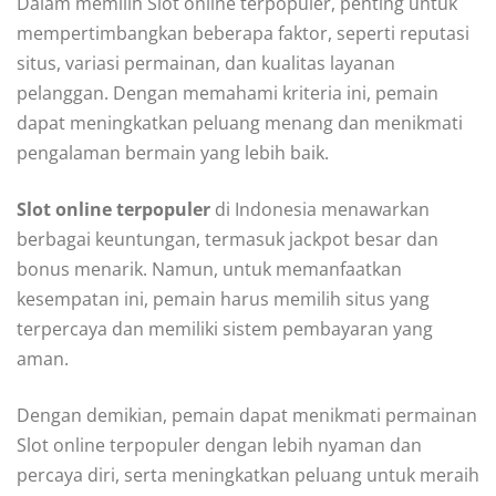
Dalam memilih
Slot online terpopuler
, penting untuk
mempertimbangkan beberapa faktor, seperti reputasi
situs, variasi permainan, dan kualitas layanan
pelanggan. Dengan memahami kriteria ini, pemain
dapat meningkatkan peluang menang dan menikmati
pengalaman bermain yang lebih baik.
Slot online terpopuler
di Indonesia menawarkan
berbagai keuntungan, termasuk jackpot besar dan
bonus menarik. Namun, untuk memanfaatkan
kesempatan ini, pemain harus memilih situs yang
terpercaya dan memiliki sistem pembayaran yang
aman.
Dengan demikian, pemain dapat menikmati permainan
Slot online terpopuler
dengan lebih nyaman dan
percaya diri, serta meningkatkan peluang untuk meraih