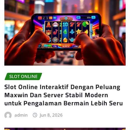
SLOT ONLINE
Slot Online Interaktif Dengan Peluang
Maxwin Dan Server Stabil Modern
untuk Pengalaman Bermain Lebih Seru
admin
Jun 8, 2026