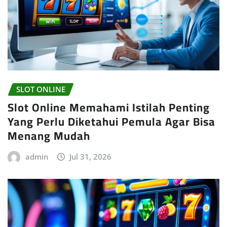
SLOT ONLINE
Slot Online Memahami Istilah Penting
Yang Perlu Diketahui Pemula Agar Bisa
Menang Mudah
admin
Jul 31, 2026