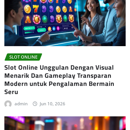
SLOT ONLINE
Slot Online Unggulan Dengan Visual
Menarik Dan Gameplay Transparan
Modern untuk Pengalaman Bermain
Seru
admin
Jun 10, 2026