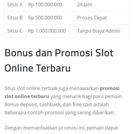
Situs A
Rp 100.000.000
24 Jam
Situs B
Rp 500.000.000
Proses Cepat
Situs C
Rp 1.000.000.000
Tanpa Biaya Admin
Bonus dan Promosi Slot
Online Terbaru
Situs slot online terbaik juga menawarkan
promosi
slot online terbaru
yang menarik bagi para pemain.
Bonus deposit, cashback, dan free spin adalah
beberapa contoh promosi yang sering diberikan.
Dengan memanfaatkan promosi ini, pemain dapat