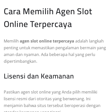
Cara Memilih Agen Slot
Online Terpercaya
Memilih
agen slot online terpercaya
adalah langkah
penting untuk memastikan pengalaman bermain yang
aman dan nyaman. Ada beberapa hal yang perlu
dipertimbangkan.
Lisensi dan Keamanan
Pastikan agen slot online yang Anda pilih memiliki
lisensi resmi dari otoritas yang berwenang. Ini
menjamin bahwa situs tersebut beroperasi dengan