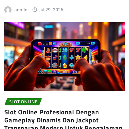
admin
Jul 29, 2026
SLOT ONLINE
Slot Online Profesional Dengan
Gameplay Dinamis Dan Jackpot
Transparan Modern Untuk Pengalaman