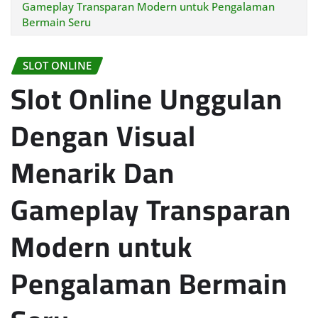
Gameplay Transparan Modern untuk Pengalaman
Bermain Seru
SLOT ONLINE
Slot Online Unggulan
Dengan Visual
Menarik Dan
Gameplay Transparan
Modern untuk
Pengalaman Bermain