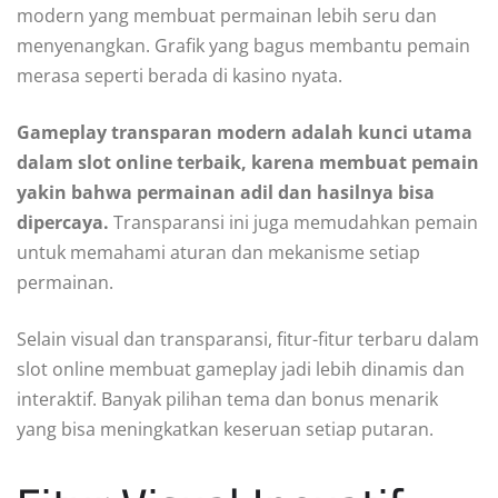
modern yang membuat permainan lebih seru dan
menyenangkan. Grafik yang bagus membantu pemain
merasa seperti berada di kasino nyata.
Gameplay transparan modern adalah kunci utama
dalam slot online terbaik, karena membuat pemain
yakin bahwa permainan adil dan hasilnya bisa
dipercaya.
Transparansi ini juga memudahkan pemain
untuk memahami aturan dan mekanisme setiap
permainan.
Selain visual dan transparansi, fitur-fitur terbaru dalam
slot online membuat gameplay jadi lebih dinamis dan
interaktif. Banyak pilihan tema dan bonus menarik
yang bisa meningkatkan keseruan setiap putaran.