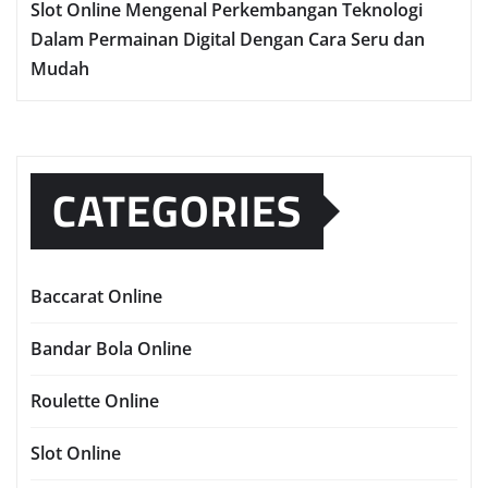
Slot Online Mengenal Perkembangan Teknologi
Dalam Permainan Digital Dengan Cara Seru dan
Mudah
CATEGORIES
Baccarat Online
Bandar Bola Online
Roulette Online
Slot Online