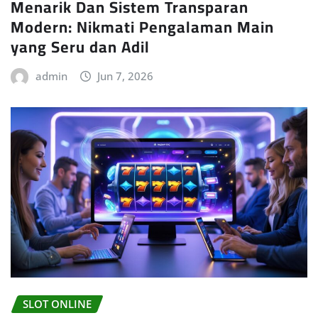
Menarik Dan Sistem Transparan
Modern: Nikmati Pengalaman Main
yang Seru dan Adil
admin
Jun 7, 2026
SLOT ONLINE