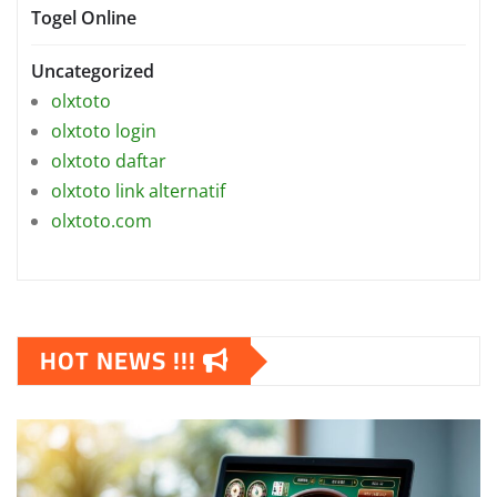
Togel Online
Uncategorized
olxtoto
olxtoto login
olxtoto daftar
olxtoto link alternatif
olxtoto.com
HOT NEWS !!!