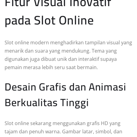
Fitur Visual Inovatif
pada Slot Online
Slot online modern menghadirkan tampilan visual yang
menarik dan suara yang mendukung. Tema yang
digunakan juga dibuat unik dan interaktif supaya
pemain merasa lebih seru saat bermain.
Desain Grafis dan Animasi
Berkualitas Tinggi
Slot online sekarang menggunakan grafis HD yang
tajam dan penuh warna. Gambar latar, simbol, dan