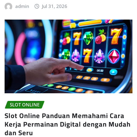
admin
Jul 31, 2026
SLOT ONLINE
Slot Online Panduan Memahami Cara
Kerja Permainan Digital dengan Mudah
dan Seru