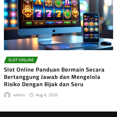
SLOT ONLINE
Slot Online Panduan Bermain Secara
Bertanggung Jawab dan Mengelola
Risiko Dengan Bijak dan Seru
admin
Aug 4, 2026