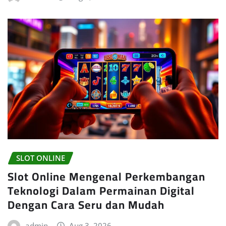
SLOT ONLINE
Slot Online Mengenal Perkembangan
Teknologi Dalam Permainan Digital
Dengan Cara Seru dan Mudah
admin
Aug 3, 2026