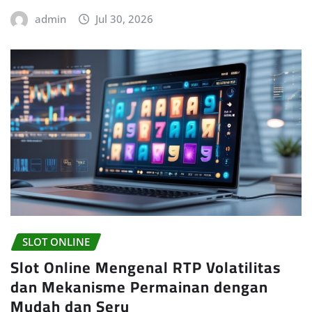
admin
Jul 30, 2026
SLOT ONLINE
Slot Online Mengenal RTP Volatilitas
dan Mekanisme Permainan dengan
Mudah dan Seru