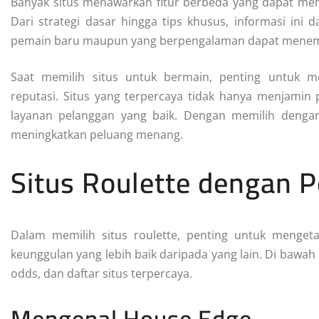
Banyak situs menawarkan fitur berbeda yang dapat 
Dari strategi dasar hingga tips khusus, informasi ini
pemain baru maupun yang berpengalaman dapat menemu
Saat memilih situs untuk bermain, penting untuk m
reputasi. Situs yang terpercaya tidak hanya menjamin
layanan pelanggan yang baik. Dengan memilih denga
meningkatkan peluang menang.
Situs Roulette dengan P
Dalam memilih situs roulette, penting untuk mengeta
keunggulan yang lebih baik daripada yang lain. Di bawah
odds, dan daftar situs terpercaya.
Mengenal House Edge