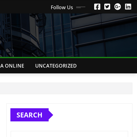
Follow Us
A ONLINE
UNCATEGORIZED
SEARCH