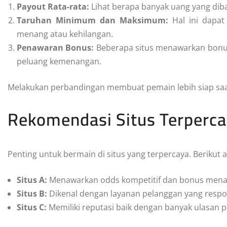
Payout Rata-rata:
Lihat berapa banyak uang yang dib
Taruhan Minimum dan Maksimum:
Hal ini dapat
menang atau kehilangan.
Penawaran Bonus:
Beberapa situs menawarkan bonus 
peluang kemenangan.
Melakukan perbandingan membuat pemain lebih siap saa
Rekomendasi Situs Terperc
Penting untuk bermain di situs yang terpercaya. Berikut
Situs A:
Menawarkan odds kompetitif dan bonus menar
Situs B:
Dikenal dengan layanan pelanggan yang respon
Situs C:
Memiliki reputasi baik dengan banyak ulasan po