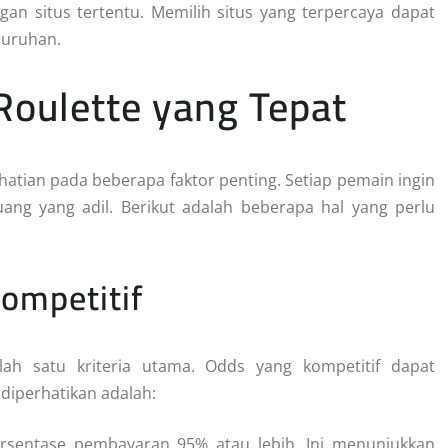
n situs tertentu. Memilih situs yang terpercaya dapat
luruhan.
oulette yang Tepat
tian pada beberapa faktor penting. Setiap pemain ingin
ng yang adil. Berikut adalah beberapa hal yang perlu
Kompetitif
lah satu kriteria utama. Odds yang kompetitif dapat
diperhatikan adalah:
ersentase pembayaran 95% atau lebih. Ini menunjukkan