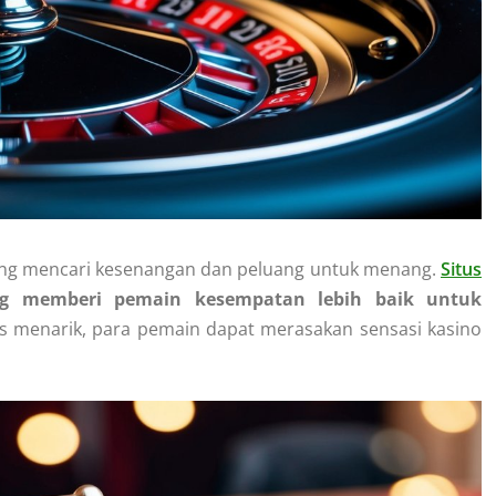
yang mencari kesenangan dan peluang untuk menang.
Situs
g memberi pemain kesempatan lebih baik untuk
 menarik, para pemain dapat merasakan sensasi kasino