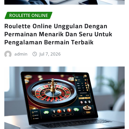
ROULETTE ONLINE
Roulette Online Unggulan Dengan
Permainan Menarik Dan Seru Untuk
Pengalaman Bermain Terbaik
admin
Jul 7, 2026