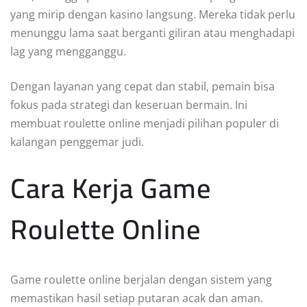
yang mirip dengan kasino langsung. Mereka tidak perlu
menunggu lama saat berganti giliran atau menghadapi
lag yang mengganggu.
Dengan layanan yang cepat dan stabil, pemain bisa
fokus pada strategi dan keseruan bermain. Ini
membuat roulette online menjadi pilihan populer di
kalangan penggemar judi.
Cara Kerja Game
Roulette Online
Game roulette online berjalan dengan sistem yang
memastikan hasil setiap putaran acak dan aman.