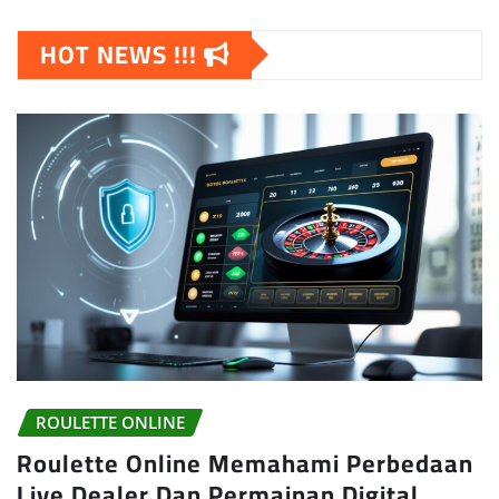
HOT NEWS !!!
ROULETTE ONLINE
Roulette Online Memahami Perbedaan
Live Dealer Dan Permainan Digital