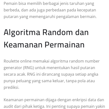
Pemain bisa memilih berbagai jenis taruhan yang
berbeda, dan ada juga perbedaan pada kecepatan
putaran yang memengaruhi pengalaman bermain.
Algoritma Random dan
Keamanan Permainan
Roulette online memakai algoritma random number
generator (RNG) untuk menentukan hasil putaran
secara acak. RNG ini dirancang supaya setiap angka
punya peluang yang sama keluar, tanpa pola atau
prediksi.
Keamanan permainan dijaga dengan enkripsi data dan
audit dari pihak ketiga. Ini penting supaya pemain yakin