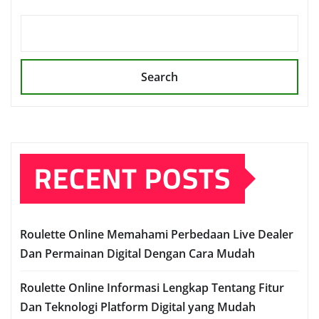
Search
RECENT POSTS
Roulette Online Memahami Perbedaan Live Dealer
Dan Permainan Digital Dengan Cara Mudah
Roulette Online Informasi Lengkap Tentang Fitur
Dan Teknologi Platform Digital yang Mudah