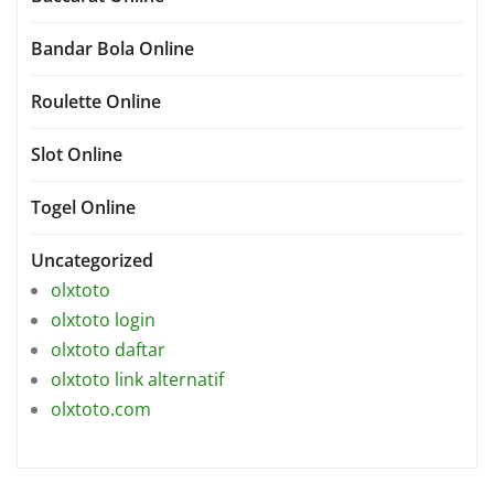
Bandar Bola Online
Roulette Online
Slot Online
Togel Online
Uncategorized
olxtoto
olxtoto login
olxtoto daftar
olxtoto link alternatif
olxtoto.com