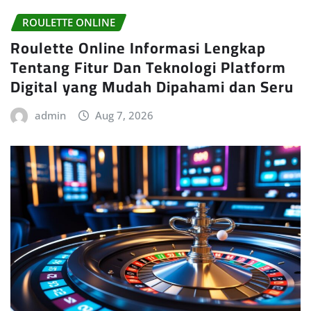
ROULETTE ONLINE
Roulette Online Informasi Lengkap
Tentang Fitur Dan Teknologi Platform
Digital yang Mudah Dipahami dan Seru
admin
Aug 7, 2026