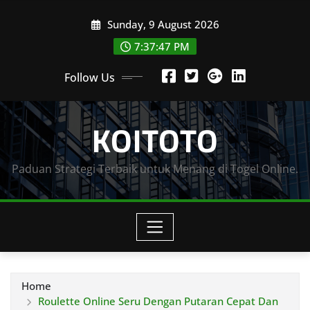
Skip
Sunday, 9 August 2026
to
content
7:37:49 PM
Follow Us
KOITOTO
Paduan Strategi Terbaik untuk Menang di Togel Online.
Home
Roulette Online Seru Dengan Putaran Cepat Dan