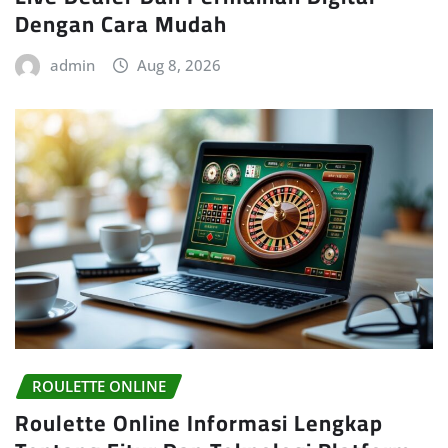
Dengan Cara Mudah
admin
Aug 8, 2026
ROULETTE ONLINE
Roulette Online Informasi Lengkap