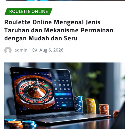
ROULETTE ONLINE
Roulette Online Mengenal Jenis
Taruhan dan Mekanisme Permainan
dengan Mudah dan Seru
admin
Aug 6, 2026