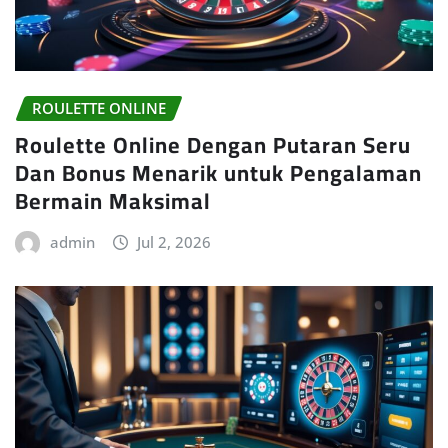
ROULETTE ONLINE
Roulette Online Dengan Putaran Seru
Dan Bonus Menarik untuk Pengalaman
Bermain Maksimal
admin
Jul 2, 2026