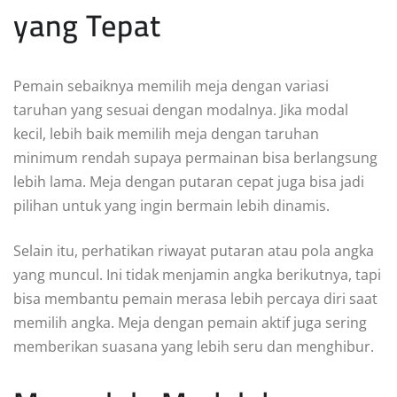
yang Tepat
Pemain sebaiknya memilih meja dengan variasi
taruhan yang sesuai dengan modalnya. Jika modal
kecil, lebih baik memilih meja dengan taruhan
minimum rendah supaya permainan bisa berlangsung
lebih lama. Meja dengan putaran cepat juga bisa jadi
pilihan untuk yang ingin bermain lebih dinamis.
Selain itu, perhatikan riwayat putaran atau pola angka
yang muncul. Ini tidak menjamin angka berikutnya, tapi
bisa membantu pemain merasa lebih percaya diri saat
memilih angka. Meja dengan pemain aktif juga sering
memberikan suasana yang lebih seru dan menghibur.