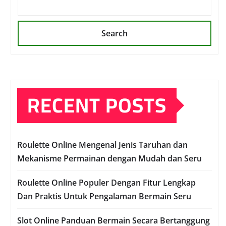
Search
RECENT POSTS
Roulette Online Mengenal Jenis Taruhan dan
Mekanisme Permainan dengan Mudah dan Seru
Roulette Online Populer Dengan Fitur Lengkap
Dan Praktis Untuk Pengalaman Bermain Seru
Slot Online Panduan Bermain Secara Bertanggung