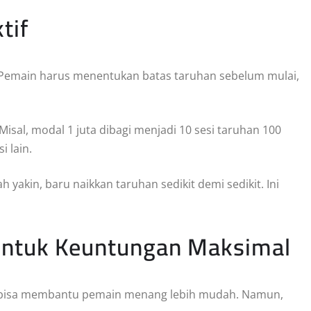
tif
. Pemain harus menentukan batas taruhan sebelum mulai,
isal, modal 1 juta dibagi menjadi 10 sesi taruhan 100
i lain.
 yakin, baru naikkan taruhan sedikit demi sedikit. Ini
untuk Keuntungan Maksimal
g bisa membantu pemain menang lebih mudah. Namun,