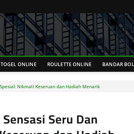
TOGEL ONLINE
ROULETTE ONLINE
BANDAR BOL
Spesial: Nikmati Keseruan dan Hadiah Menarik
 Sensasi Seru Dan