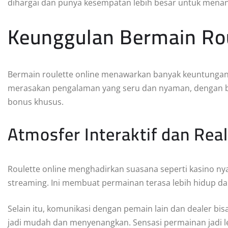
dihargai dan punya kesempatan lebih besar untuk menang
Keunggulan Bermain Rou
Bermain roulette online menawarkan banyak keuntungan ya
merasakan pengalaman yang seru dan nyaman, dengan b
bonus khusus.
Atmosfer Interaktif dan Rea
Roulette online menghadirkan suasana seperti kasino nyat
streaming. Ini membuat permainan terasa lebih hidup da
Selain itu, komunikasi dengan pemain lain dan dealer bisa
jadi mudah dan menyenangkan. Sensasi permainan jadi l