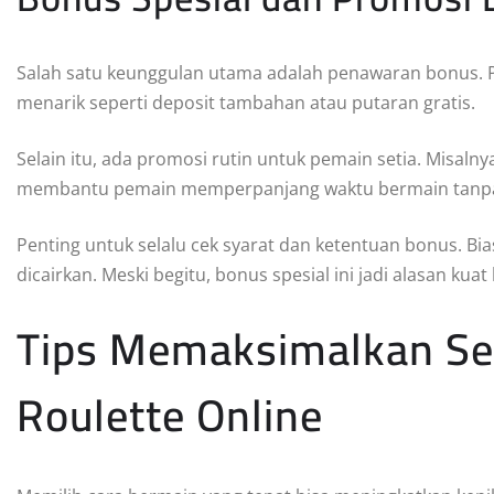
Salah satu keunggulan utama adalah penawaran bonus.
menarik seperti deposit tambahan atau putaran gratis.
Selain itu, ada promosi rutin untuk pemain setia. Misalnya
membantu pemain memperpanjang waktu bermain tanpa k
Penting untuk selalu cek syarat dan ketentuan bonus. Bi
dicairkan. Meski begitu, bonus spesial ini jadi alasan kuat
Tips Memaksimalkan Se
Roulette Online