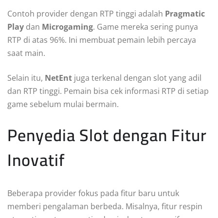
Contoh provider dengan RTP tinggi adalah
Pragmatic
Play
dan
Microgaming
. Game mereka sering punya
RTP di atas 96%. Ini membuat pemain lebih percaya
saat main.
Selain itu,
NetEnt
juga terkenal dengan slot yang adil
dan RTP tinggi. Pemain bisa cek informasi RTP di setiap
game sebelum mulai bermain.
Penyedia Slot dengan Fitur
Inovatif
Beberapa provider fokus pada fitur baru untuk
memberi pengalaman berbeda. Misalnya, fitur respin