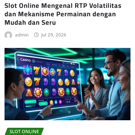
Slot Online Mengenal RTP Volatilitas
dan Mekanisme Permainan dengan
Mudah dan Seru
admin
Jul 29, 2026
SLOT ONLINE