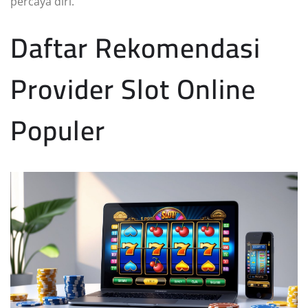
percaya diri.
Daftar Rekomendasi
Provider Slot Online
Populer