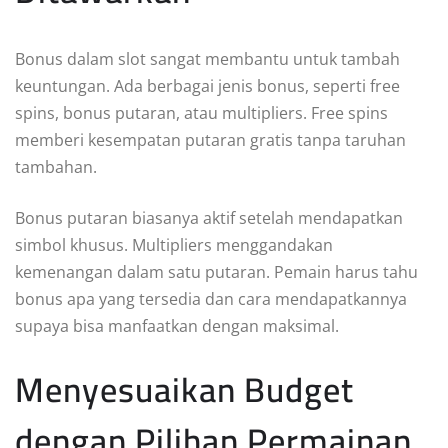
Bonus dalam slot sangat membantu untuk tambah
keuntungan. Ada berbagai jenis bonus, seperti free
spins, bonus putaran, atau multipliers. Free spins
memberi kesempatan putaran gratis tanpa taruhan
tambahan.
Bonus putaran biasanya aktif setelah mendapatkan
simbol khusus. Multipliers menggandakan
kemenangan dalam satu putaran. Pemain harus tahu
bonus apa yang tersedia dan cara mendapatkannya
supaya bisa manfaatkan dengan maksimal.
Menyesuaikan Budget
dengan Pilihan Permainan