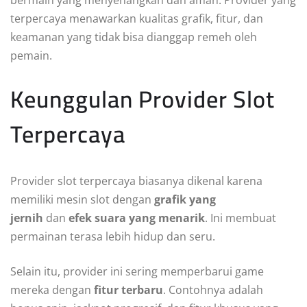
terpercaya menawarkan kualitas grafik, fitur, dan
keamanan yang tidak bisa dianggap remeh oleh
pemain.
Keunggulan Provider Slot
Terpercaya
Provider slot terpercaya biasanya dikenal karena
memiliki mesin slot dengan
grafik yang
jernih
dan
efek suara yang menarik
. Ini membuat
permainan terasa lebih hidup dan seru.
Selain itu, provider ini sering memperbarui game
mereka dengan
fitur terbaru
. Contohnya adalah