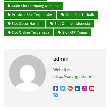
Main Slot Gampang Menang
Provider Slot Terpopuler
Situs Slot Terbaik
Slot Gacor Hari Ini
Slot Online Indonesia
Slot Online Terpercaya
Slot RTP Tinggi
admin
Website:
http://watchgeeks.net