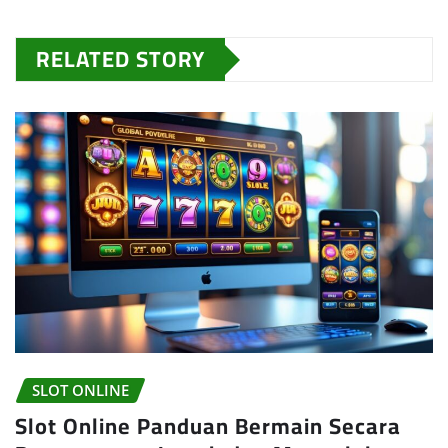
RELATED STORY
SLOT ONLINE
Slot Online Panduan Bermain Secara