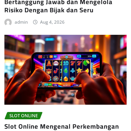
Bertanggung Jawab dan Mengelola
Risiko Dengan Bijak dan Seru
admin
Aug 4, 2026
SLOT ONLINE
Slot Online Mengenal Perkembangan