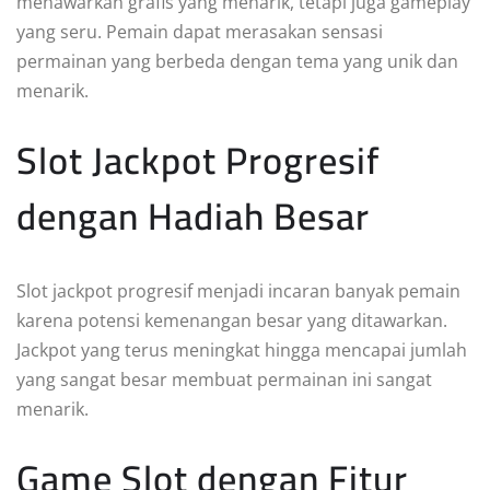
menawarkan grafis yang menarik, tetapi juga gameplay
yang seru. Pemain dapat merasakan sensasi
permainan yang berbeda dengan tema yang unik dan
menarik.
Slot Jackpot Progresif
dengan Hadiah Besar
Slot jackpot progresif menjadi incaran banyak pemain
karena potensi kemenangan besar yang ditawarkan.
Jackpot yang terus meningkat hingga mencapai jumlah
yang sangat besar membuat permainan ini sangat
menarik.
Game Slot dengan Fitur