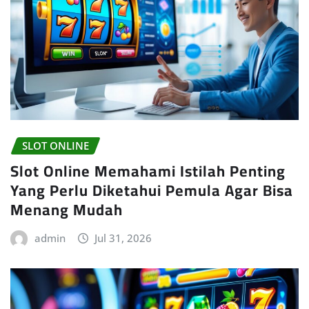
SLOT ONLINE
Slot Online Memahami Istilah Penting
Yang Perlu Diketahui Pemula Agar Bisa
Menang Mudah
admin
Jul 31, 2026