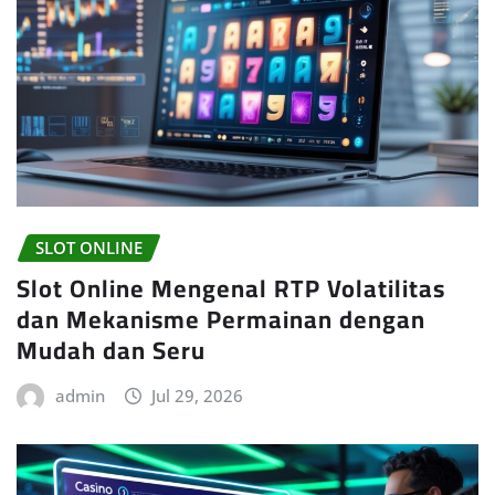
SLOT ONLINE
Slot Online Mengenal RTP Volatilitas
dan Mekanisme Permainan dengan
Mudah dan Seru
admin
Jul 29, 2026