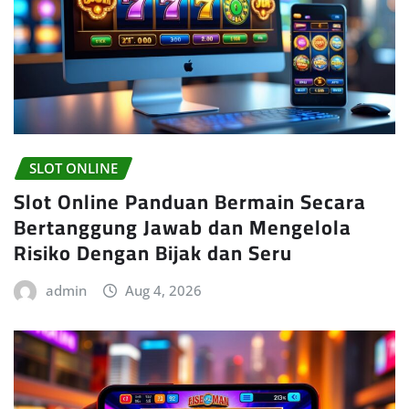
SLOT ONLINE
Slot Online Panduan Bermain Secara
Bertanggung Jawab dan Mengelola
Risiko Dengan Bijak dan Seru
admin
Aug 4, 2026