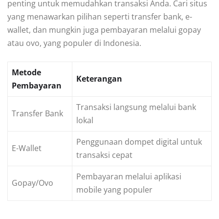
penting untuk memudahkan transaksi Anda. Cari situs
yang menawarkan pilihan seperti transfer bank, e-
wallet, dan mungkin juga pembayaran melalui gopay
atau ovo, yang populer di Indonesia.
Metode
Keterangan
Pembayaran
Transaksi langsung melalui bank
Transfer Bank
lokal
Penggunaan dompet digital untuk
E-Wallet
transaksi cepat
Pembayaran melalui aplikasi
Gopay/Ovo
mobile yang populer