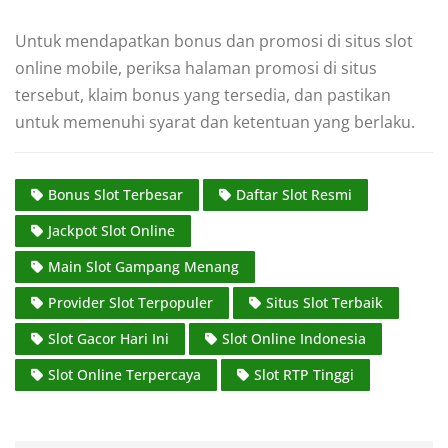
Untuk mendapatkan bonus dan promosi di situs slot
online mobile, periksa halaman promosi di situs
tersebut, klaim bonus yang tersedia, dan pastikan
untuk memenuhi syarat dan ketentuan yang berlaku.
Bonus Slot Terbesar
Daftar Slot Resmi
Jackpot Slot Online
Main Slot Gampang Menang
Provider Slot Terpopuler
Situs Slot Terbaik
Slot Gacor Hari Ini
Slot Online Indonesia
Slot Online Terpercaya
Slot RTP Tinggi