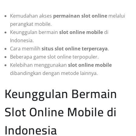
Kemudahan akses
permainan slot online
melalui
perangkat mobile.
Keunggulan bermain
slot online mobile
di
Indonesia.
Cara memilih
situs slot online terpercaya
.
Beberapa game slot online terpopuler.
Kelebihan menggunakan
slot online mobile
dibandingkan dengan metode lainnya.
Keunggulan Bermain
Slot Online Mobile di
Indonesia