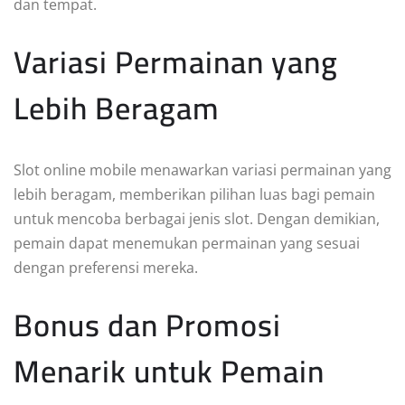
dan tempat.
Variasi Permainan yang
Lebih Beragam
Slot online mobile menawarkan variasi permainan yang
lebih beragam, memberikan pilihan luas bagi pemain
untuk mencoba berbagai jenis slot. Dengan demikian,
pemain dapat menemukan permainan yang sesuai
dengan preferensi mereka.
Bonus dan Promosi
Menarik untuk Pemain