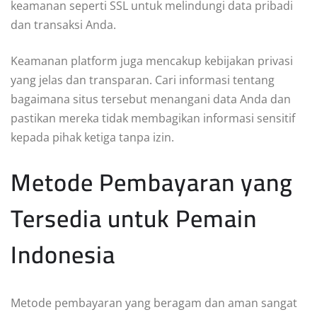
keamanan seperti SSL untuk melindungi data pribadi
dan transaksi Anda.
Keamanan platform juga mencakup kebijakan privasi
yang jelas dan transparan. Cari informasi tentang
bagaimana situs tersebut menangani data Anda dan
pastikan mereka tidak membagikan informasi sensitif
kepada pihak ketiga tanpa izin.
Metode Pembayaran yang
Tersedia untuk Pemain
Indonesia
Metode pembayaran yang beragam dan aman sangat