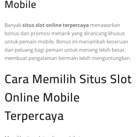
Mobile
Banyak
situs slot online terpercaya
menawarkan
bonus dan promosi menarik yang dirancang khusus
untuk pemain mobile. Bonus ini menambah keseruan
dan peluang bagi pemain untuk menang lebih besar,
membuat pengalaman bermain lebih menguntungkan.
Cara Memilih Situs Slot
Online Mobile
Terpercaya