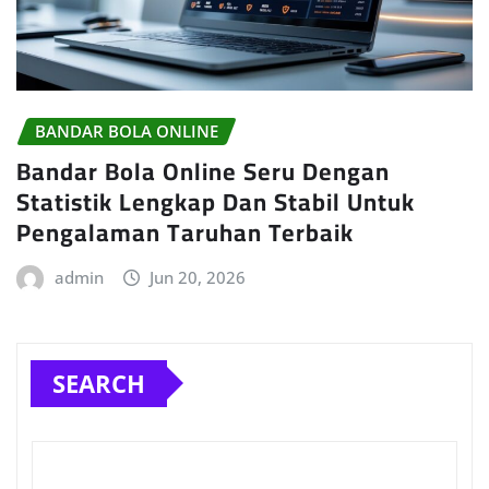
BANDAR BOLA ONLINE
Bandar Bola Online Seru Dengan
Statistik Lengkap Dan Stabil Untuk
Pengalaman Taruhan Terbaik
admin
Jun 20, 2026
SEARCH