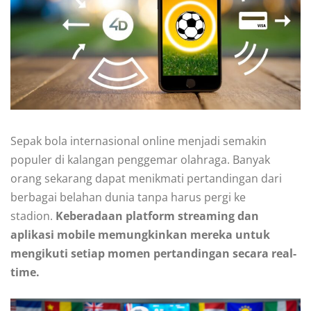
Sepak bola internasional online menjadi semakin
populer di kalangan penggemar olahraga. Banyak
orang sekarang dapat menikmati pertandingan dari
berbagai belahan dunia tanpa harus pergi ke
stadion.
Keberadaan platform streaming dan
aplikasi mobile memungkinkan mereka untuk
mengikuti setiap momen pertandingan secara real-
time.