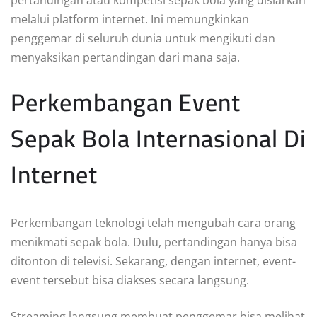
pertandingan atau kompetisi sepak bola yang disiarkan
melalui platform internet. Ini memungkinkan
penggemar di seluruh dunia untuk mengikuti dan
menyaksikan pertandingan dari mana saja.
Perkembangan Event
Sepak Bola Internasional Di
Internet
Perkembangan teknologi telah mengubah cara orang
menikmati sepak bola. Dulu, pertandingan hanya bisa
ditonton di televisi. Sekarang, dengan internet, event-
event tersebut bisa diakses secara langsung.
Streaming langsung membuat penggemar bisa melihat