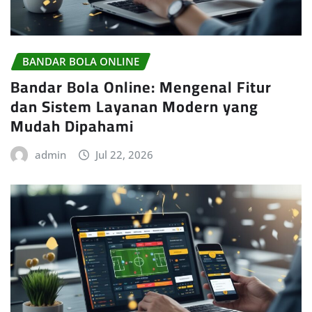
BANDAR BOLA ONLINE
Bandar Bola Online: Mengenal Fitur
dan Sistem Layanan Modern yang
Mudah Dipahami
admin
Jul 22, 2026