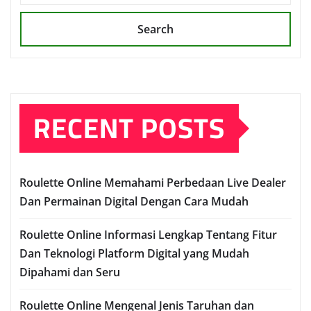
Search
RECENT POSTS
Roulette Online Memahami Perbedaan Live Dealer
Dan Permainan Digital Dengan Cara Mudah
Roulette Online Informasi Lengkap Tentang Fitur
Dan Teknologi Platform Digital yang Mudah
Dipahami dan Seru
Roulette Online Mengenal Jenis Taruhan dan