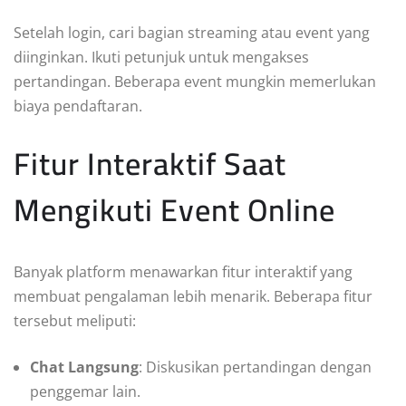
Setelah login, cari bagian streaming atau event yang
diinginkan. Ikuti petunjuk untuk mengakses
pertandingan. Beberapa event mungkin memerlukan
biaya pendaftaran.
Fitur Interaktif Saat
Mengikuti Event Online
Banyak platform menawarkan fitur interaktif yang
membuat pengalaman lebih menarik. Beberapa fitur
tersebut meliputi:
Chat Langsung
: Diskusikan pertandingan dengan
penggemar lain.