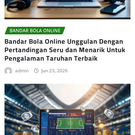
BANDAR BOLA ONLINE
Bandar Bola Online Unggulan Dengan
Pertandingan Seru dan Menarik Untuk
Pengalaman Taruhan Terbaik
admin
Jun 23, 2026