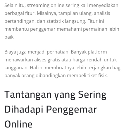
Selain itu, streaming online sering kali menyediakan
berbagai fitur. Misalnya, tampilan ulang, analisis
pertandingan, dan statistik langsung. Fitur ini
membantu penggemar memahami permainan lebih
baik.
Biaya juga menjadi perhatian. Banyak platform
menawarkan akses gratis atau harga rendah untuk
langganan. Hal ini membuatnya lebih terjangkau bagi
banyak orang dibandingkan membeli tiket fisik.
Tantangan yang Sering
Dihadapi Penggemar
Online