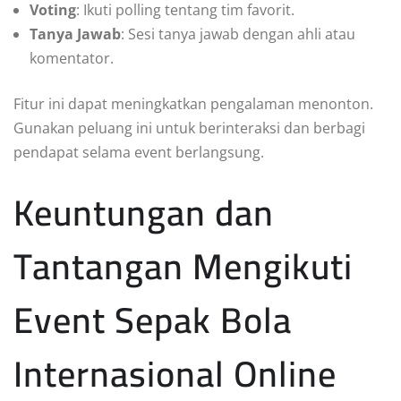
Voting
: Ikuti polling tentang tim favorit.
Tanya Jawab
: Sesi tanya jawab dengan ahli atau
komentator.
Fitur ini dapat meningkatkan pengalaman menonton.
Gunakan peluang ini untuk berinteraksi dan berbagi
pendapat selama event berlangsung.
Keuntungan dan
Tantangan Mengikuti
Event Sepak Bola
Internasional Online