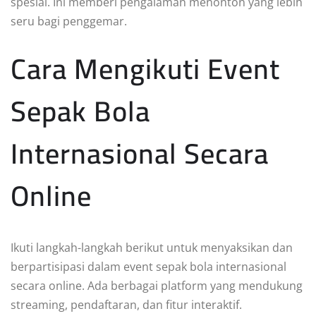
spesial. Ini memberi pengalaman menonton yang lebih
seru bagi penggemar.
Cara Mengikuti Event
Sepak Bola
Internasional Secara
Online
Ikuti langkah-langkah berikut untuk menyaksikan dan
berpartisipasi dalam event sepak bola internasional
secara online. Ada berbagai platform yang mendukung
streaming, pendaftaran, dan fitur interaktif.