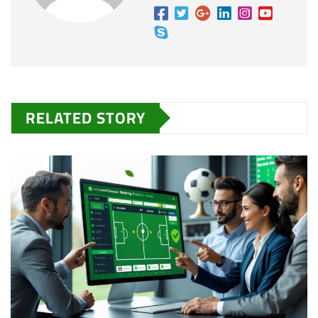
RELATED STORY