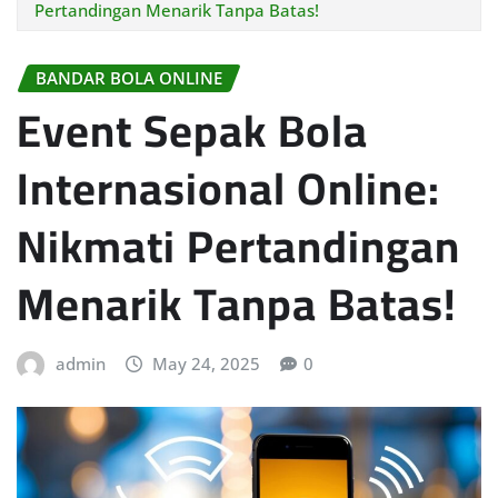
Pertandingan Menarik Tanpa Batas!
BANDAR BOLA ONLINE
Event Sepak Bola
Internasional Online:
Nikmati Pertandingan
Menarik Tanpa Batas!
admin
May 24, 2025
0