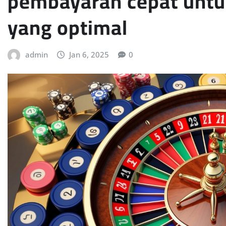
pembayaran cepat unt
yang optimal
admin
Jan 6, 2025
0