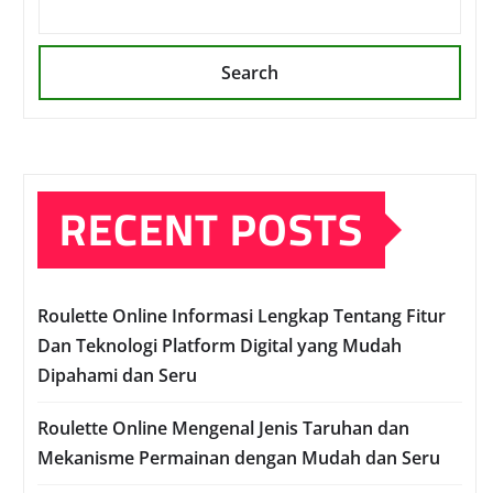
Search
RECENT POSTS
Roulette Online Informasi Lengkap Tentang Fitur
Dan Teknologi Platform Digital yang Mudah
Dipahami dan Seru
Roulette Online Mengenal Jenis Taruhan dan
Mekanisme Permainan dengan Mudah dan Seru