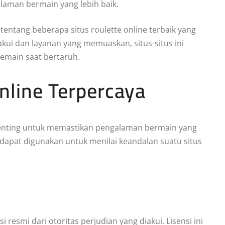
laman bermain yang lebih baik.
tentang beberapa situs roulette online terbaik yang
akui dan layanan yang memuaskan, situs-situs ini
emain saat bertaruh.
Online Terpercaya
 penting untuk memastikan pengalaman bermain yang
apat digunakan untuk menilai keandalan suatu situs
i resmi dari otoritas perjudian yang diakui. Lisensi ini