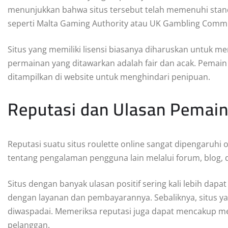
menunjukkan bahwa situs tersebut telah memenuhi stand
seperti Malta Gaming Authority atau UK Gambling Commi
Situs yang memiliki lisensi biasanya diharuskan untuk me
permainan yang ditawarkan adalah fair dan acak. Pemain
ditampilkan di website untuk menghindari penipuan.
Reputasi dan Ulasan Pemai
Reputasi suatu situs roulette online sangat dipengaruh
tentang pengalaman pengguna lain melalui forum, blog, d
Situs dengan banyak ulasan positif sering kali lebih dap
dengan layanan dan pembayarannya. Sebaliknya, situs y
diwaspadai. Memeriksa reputasi juga dapat mencakup me
pelanggan.