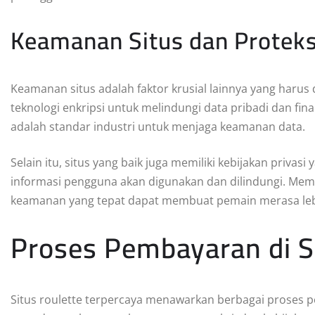
Keamanan Situs dan Proteks
Keamanan situs adalah faktor krusial lainnya yang harus
teknologi enkripsi untuk melindungi data pribadi dan fina
adalah standar industri untuk menjaga keamanan data.
Selain itu, situs yang baik juga memiliki kebijakan priv
informasi pengguna akan digunakan dan dilindungi. Mem
keamanan yang tepat dapat membuat pemain merasa lebih
Proses Pembayaran di Si
Situs roulette terpercaya menawarkan berbagai proses p