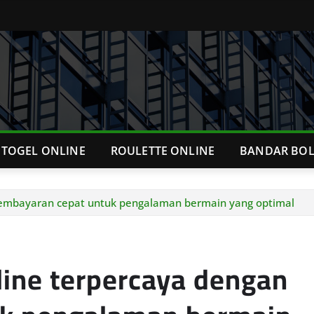
TOGEL ONLINE
ROULETTE ONLINE
BANDAR BOL
n pembayaran cepat untuk pengalaman bermain yang optimal
nline terpercaya dengan