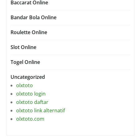
Baccarat Online
Bandar Bola Online
Roulette Online
Slot Online
Togel Online
Uncategorized
olxtoto
olxtoto login
olxtoto daftar
olxtoto link alternatif
olxtoto.com