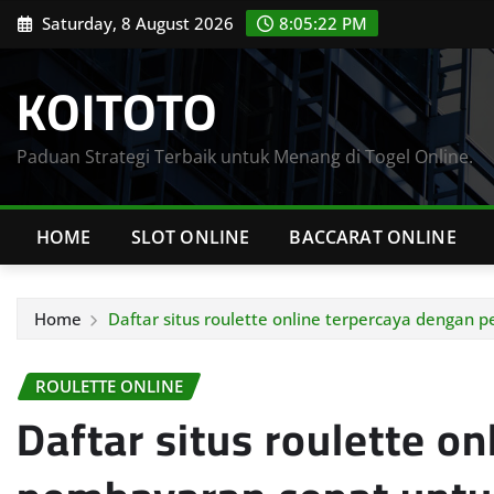
Skip
Saturday, 8 August 2026
8:05:24 PM
to
content
KOITOTO
Paduan Strategi Terbaik untuk Menang di Togel Online.
HOME
SLOT ONLINE
BACCARAT ONLINE
Home
Daftar situs roulette online terpercaya denga
ROULETTE ONLINE
Daftar situs roulette o