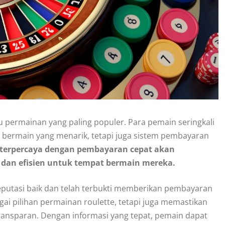
tu permainan yang paling populer. Para pemain seringkali
bermain yang menarik, tetapi juga sistem pembayaran
ne terpercaya dengan pembayaran cepat akan
n efisien untuk tempat bermain mereka.
reputasi baik dan telah terbukti memberikan pembayaran
gai pilihan permainan roulette, tetapi juga memastikan
ransparan. Dengan informasi yang tepat, pemain dapat