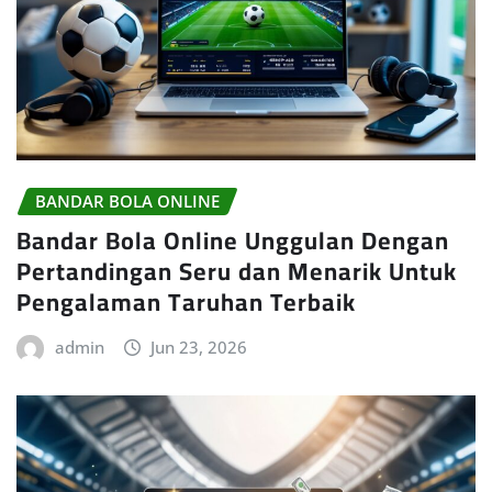
BANDAR BOLA ONLINE
Bandar Bola Online Unggulan Dengan
Pertandingan Seru dan Menarik Untuk
Pengalaman Taruhan Terbaik
admin
Jun 23, 2026