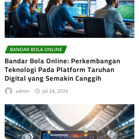
BANDAR BOLA ONLINE
Bandar Bola Online: Perkembangan
Teknologi Pada Platform Taruhan
Digital yang Semakin Canggih
admin
Jul 24, 2026