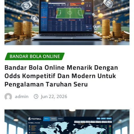
BANDAR BOLA ONLINE
Bandar Bola Online Menarik Dengan
Odds Kompetitif Dan Modern Untuk
Pengalaman Taruhan Seru
admin
Jun 22, 2026