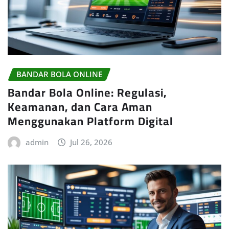
BANDAR BOLA ONLINE
Bandar Bola Online: Regulasi,
Keamanan, dan Cara Aman
Menggunakan Platform Digital
admin
Jul 26, 2026