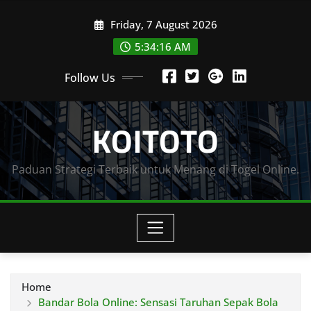
Skip
Friday, 7 August 2026
to
content
5:34:18 AM
Follow Us
KOITOTO
Paduan Strategi Terbaik untuk Menang di Togel Online.
Home
Bandar Bola Online: Sensasi Taruhan Sepak Bola