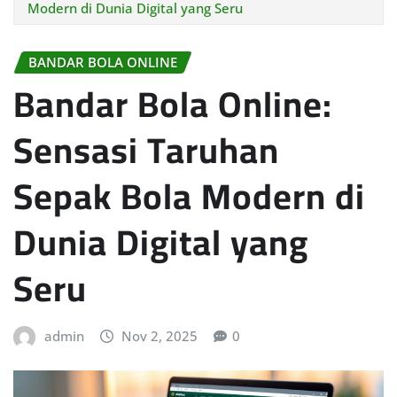
Modern di Dunia Digital yang Seru
BANDAR BOLA ONLINE
Bandar Bola Online:
Sensasi Taruhan
Sepak Bola Modern di
Dunia Digital yang
Seru
admin
Nov 2, 2025
0