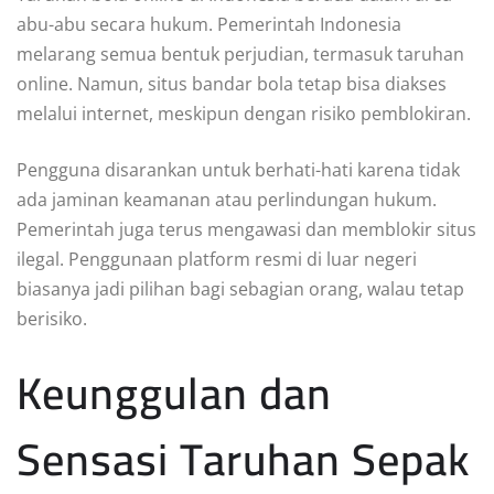
abu-abu secara hukum. Pemerintah Indonesia
melarang semua bentuk perjudian, termasuk taruhan
online. Namun, situs bandar bola tetap bisa diakses
melalui internet, meskipun dengan risiko pemblokiran.
Pengguna disarankan untuk berhati-hati karena tidak
ada jaminan keamanan atau perlindungan hukum.
Pemerintah juga terus mengawasi dan memblokir situs
ilegal. Penggunaan platform resmi di luar negeri
biasanya jadi pilihan bagi sebagian orang, walau tetap
berisiko.
Keunggulan dan
Sensasi Taruhan Sepak