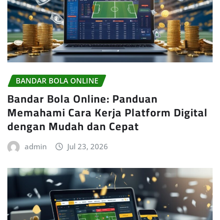
BANDAR BOLA ONLINE
Bandar Bola Online: Panduan
Memahami Cara Kerja Platform Digital
dengan Mudah dan Cepat
admin
Jul 23, 2026