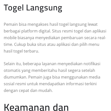
Togel Langsung
Pemain bisa mengakses hasil togel langsung lewat
berbagai platform digital. Situs resmi togel dan aplikasi
mobile biasanya menyediakan pembaruan secara real-
time. Cukup buka situs atau aplikasi dan pilih menu
hasil togel terbaru.
Selain itu, beberapa layanan menyediakan notifikasi
otomatis yang memberitahu hasil segera setelah
diumumkan. Pemain juga bisa menggunakan media
sosial resmi untuk mendapatkan informasi terkini
dengan cepat dan mudah.
Keamanan dan