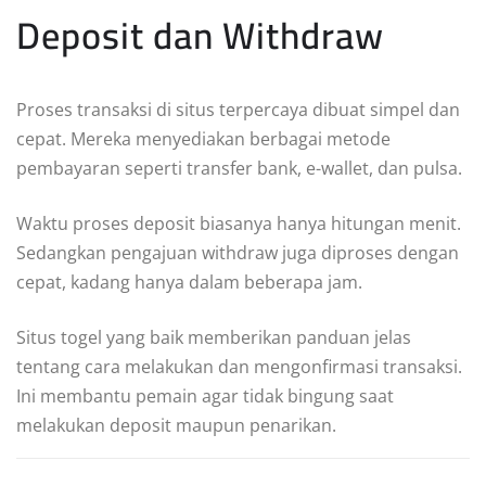
Deposit dan Withdraw
Proses transaksi di situs terpercaya dibuat simpel dan
cepat. Mereka menyediakan berbagai metode
pembayaran seperti transfer bank, e-wallet, dan pulsa.
Waktu proses deposit biasanya hanya hitungan menit.
Sedangkan pengajuan withdraw juga diproses dengan
cepat, kadang hanya dalam beberapa jam.
Situs togel yang baik memberikan panduan jelas
tentang cara melakukan dan mengonfirmasi transaksi.
Ini membantu pemain agar tidak bingung saat
melakukan deposit maupun penarikan.