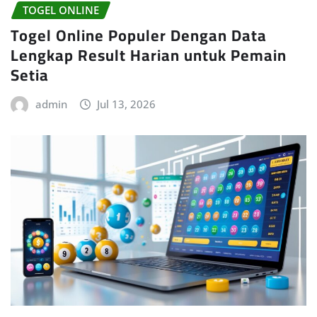
TOGEL ONLINE
Togel Online Populer Dengan Data
Lengkap Result Harian untuk Pemain
Setia
admin
Jul 13, 2026