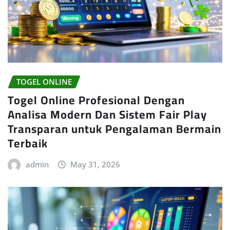
TOGEL ONLINE
Togel Online Profesional Dengan
Analisa Modern Dan Sistem Fair Play
Transparan untuk Pengalaman Bermain
Terbaik
admin
May 31, 2026