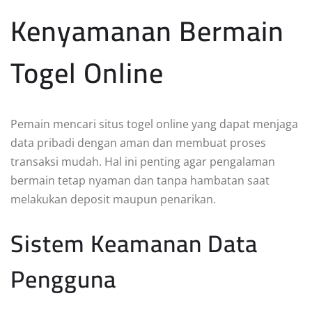
Kenyamanan Bermain
Togel Online
Pemain mencari situs togel online yang dapat menjaga
data pribadi dengan aman dan membuat proses
transaksi mudah. Hal ini penting agar pengalaman
bermain tetap nyaman dan tanpa hambatan saat
melakukan deposit maupun penarikan.
Sistem Keamanan Data
Pengguna