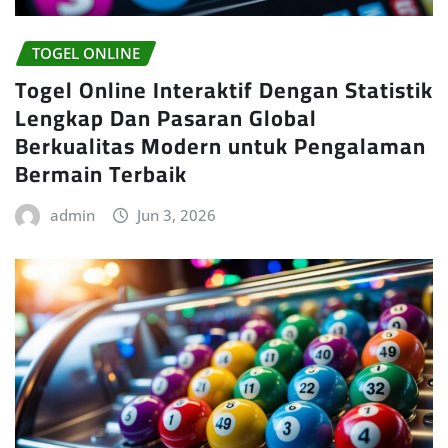
TOGEL ONLINE
Togel Online Interaktif Dengan Statistik
Lengkap Dan Pasaran Global
Berkualitas Modern untuk Pengalaman
Bermain Terbaik
admin
Jun 3, 2026