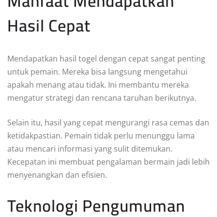
Manfaat Mendapatkan
Hasil Cepat
Mendapatkan hasil togel dengan cepat sangat penting
untuk pemain. Mereka bisa langsung mengetahui
apakah menang atau tidak. Ini membantu mereka
mengatur strategi dan rencana taruhan berikutnya.
Selain itu, hasil yang cepat mengurangi rasa cemas dan
ketidakpastian. Pemain tidak perlu menunggu lama
atau mencari informasi yang sulit ditemukan.
Kecepatan ini membuat pengalaman bermain jadi lebih
menyenangkan dan efisien.
Teknologi Pengumuman