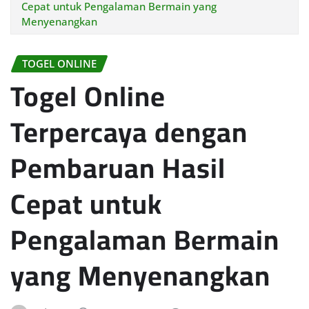
Cepat untuk Pengalaman Bermain yang
Menyenangkan
TOGEL ONLINE
Togel Online
Terpercaya dengan
Pembaruan Hasil
Cepat untuk
Pengalaman Bermain
yang Menyenangkan