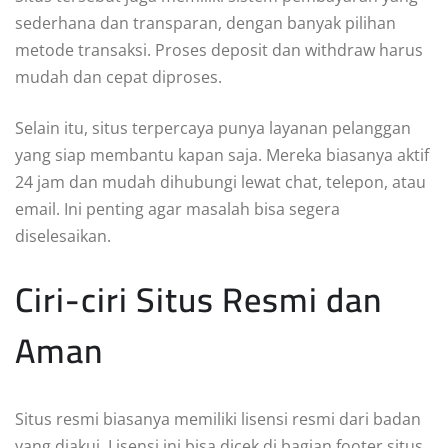
sederhana dan transparan, dengan banyak pilihan
metode transaksi. Proses deposit dan withdraw harus
mudah dan cepat diproses.
Selain itu, situs terpercaya punya layanan pelanggan
yang siap membantu kapan saja. Mereka biasanya aktif
24 jam dan mudah dihubungi lewat chat, telepon, atau
email. Ini penting agar masalah bisa segera
diselesaikan.
Ciri-ciri Situs Resmi dan
Aman
Situs resmi biasanya memiliki lisensi resmi dari badan
yang diakui. Lisensi ini bisa dicek di bagian footer situs