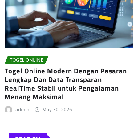
TOGEL ONLINE
Togel Online Modern Dengan Pasaran
Lengkap Dan Data Transparan
RealTime Stabil untuk Pengalaman
Menang Maksimal
admin
May 30, 2026