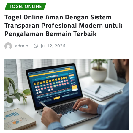
TOGEL ONLINE
Togel Online Aman Dengan Sistem
Transparan Profesional Modern untuk
Pengalaman Bermain Terbaik
admin
Jul 12, 2026