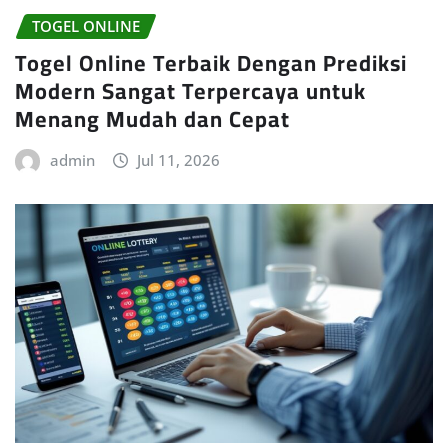
TOGEL ONLINE
Togel Online Terbaik Dengan Prediksi
Modern Sangat Terpercaya untuk
Menang Mudah dan Cepat
admin
Jul 11, 2026