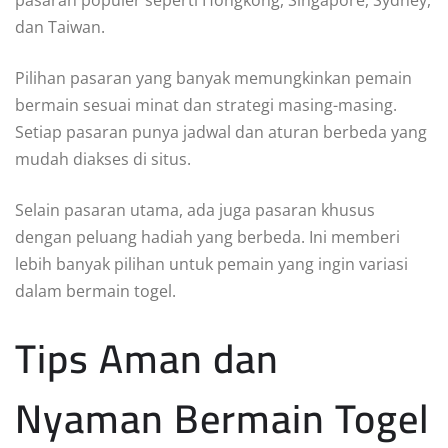
pasaran populer seperti Hongkong, Singapore, Sydney,
dan Taiwan.
Pilihan pasaran yang banyak memungkinkan pemain
bermain sesuai minat dan strategi masing-masing.
Setiap pasaran punya jadwal dan aturan berbeda yang
mudah diakses di situs.
Selain pasaran utama, ada juga pasaran khusus
dengan peluang hadiah yang berbeda. Ini memberi
lebih banyak pilihan untuk pemain yang ingin variasi
dalam bermain togel.
Tips Aman dan
Nyaman Bermain Togel