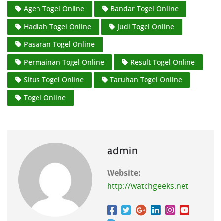
Agen Togel Online
Bandar Togel Online
Hadiah Togel Online
Judi Togel Online
Pasaran Togel Online
Permainan Togel Online
Result Togel Online
Situs Togel Online
Taruhan Togel Online
Togel Online
admin
Website:
http://watchgeeks.net