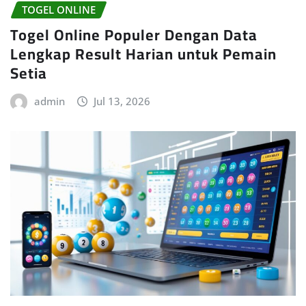
TOGEL ONLINE
Togel Online Populer Dengan Data
Lengkap Result Harian untuk Pemain
Setia
admin
Jul 13, 2026