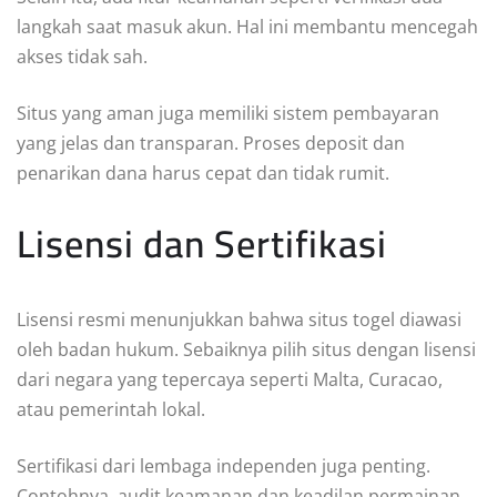
langkah saat masuk akun. Hal ini membantu mencegah
akses tidak sah.
Situs yang aman juga memiliki sistem pembayaran
yang jelas dan transparan. Proses deposit dan
penarikan dana harus cepat dan tidak rumit.
Lisensi dan Sertifikasi
Lisensi resmi menunjukkan bahwa situs togel diawasi
oleh badan hukum. Sebaiknya pilih situs dengan lisensi
dari negara yang tepercaya seperti Malta, Curacao,
atau pemerintah lokal.
Sertifikasi dari lembaga independen juga penting.
Contohnya, audit keamanan dan keadilan permainan