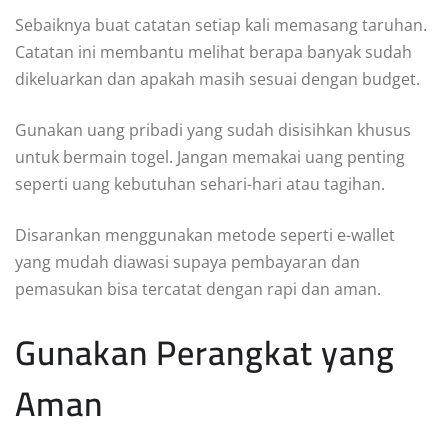
Sebaiknya buat catatan setiap kali memasang taruhan.
Catatan ini membantu melihat berapa banyak sudah
dikeluarkan dan apakah masih sesuai dengan budget.
Gunakan uang pribadi yang sudah disisihkan khusus
untuk bermain togel. Jangan memakai uang penting
seperti uang kebutuhan sehari-hari atau tagihan.
Disarankan menggunakan metode seperti e-wallet
yang mudah diawasi supaya pembayaran dan
pemasukan bisa tercatat dengan rapi dan aman.
Gunakan Perangkat yang
Aman