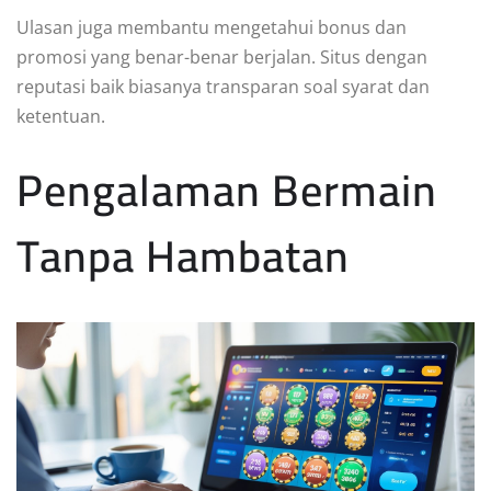
Ulasan juga membantu mengetahui bonus dan
promosi yang benar-benar berjalan. Situs dengan
reputasi baik biasanya transparan soal syarat dan
ketentuan.
Pengalaman Bermain
Tanpa Hambatan