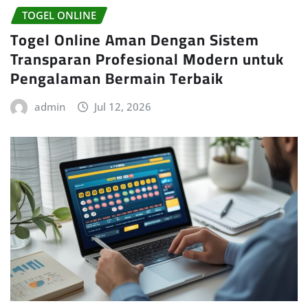
TOGEL ONLINE
Togel Online Aman Dengan Sistem
Transparan Profesional Modern untuk
Pengalaman Bermain Terbaik
admin
Jul 12, 2026