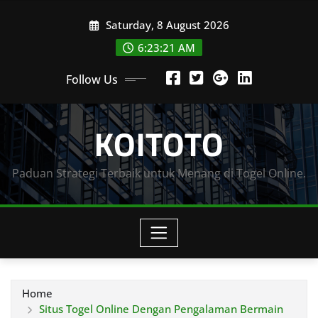
Skip
Saturday, 8 August 2026
to
content
6:23:23 AM
Follow Us
KOITOTO
Paduan Strategi Terbaik untuk Menang di Togel Online.
Home
Situs Togel Online Dengan Pengalaman Bermain