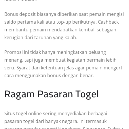
Bonus deposit biasanya diberikan saat pemain mengisi
saldo pertama kali atau top-up berikutnya. Cashback
membantu pemain mendapatkan kembali sebagian
kerugian dari taruhan yang kalah.
Promosi ini tidak hanya meningkatkan peluang
menang, tapi juga membuat kegiatan bermain lebih
seru. Syarat dan ketentuan jelas agar pemain mengerti
cara menggunakan bonus dengan benar.
Ragam Pasaran Togel
Situs togel online sering menyediakan berbagai
pasaran togel dari banyak negara. Ini termasuk