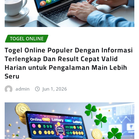
TOGEL ONLINE
Togel Online Populer Dengan Informasi
Terlengkap Dan Result Cepat Valid
Harian untuk Pengalaman Main Lebih
Seru
admin
Jun 1, 2026