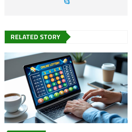
RELATED STORY