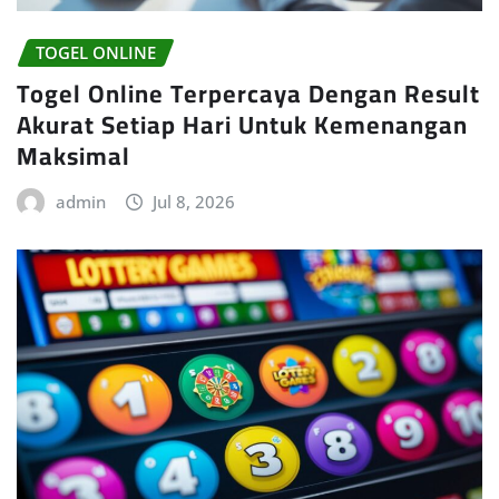
TOGEL ONLINE
Togel Online Terpercaya Dengan Result
Akurat Setiap Hari Untuk Kemenangan
Maksimal
admin
Jul 8, 2026