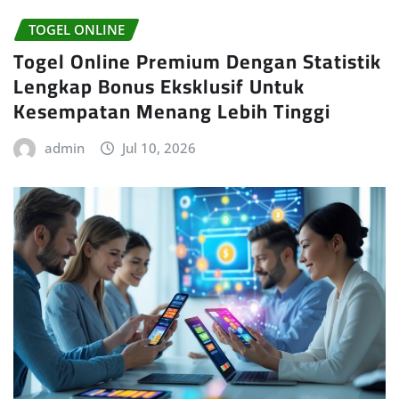
TOGEL ONLINE
Togel Online Premium Dengan Statistik
Lengkap Bonus Eksklusif Untuk
Kesempatan Menang Lebih Tinggi
admin
Jul 10, 2026