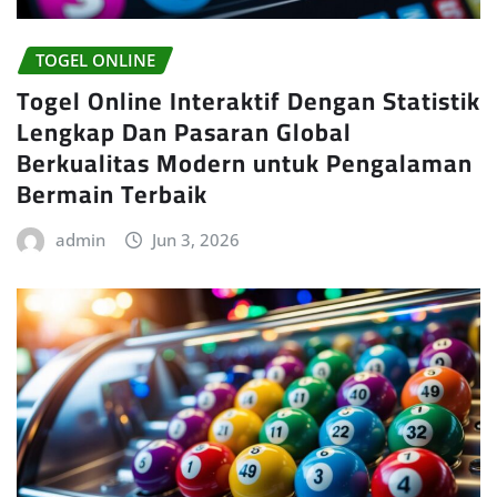
TOGEL ONLINE
Togel Online Interaktif Dengan Statistik
Lengkap Dan Pasaran Global
Berkualitas Modern untuk Pengalaman
Bermain Terbaik
admin
Jun 3, 2026