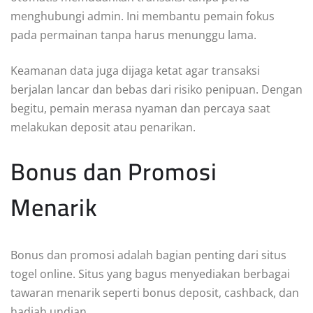
menghubungi admin. Ini membantu pemain fokus
pada permainan tanpa harus menunggu lama.
Keamanan data juga dijaga ketat agar transaksi
berjalan lancar dan bebas dari risiko penipuan. Dengan
begitu, pemain merasa nyaman dan percaya saat
melakukan deposit atau penarikan.
Bonus dan Promosi
Menarik
Bonus dan promosi adalah bagian penting dari situs
togel online. Situs yang bagus menyediakan berbagai
tawaran menarik seperti bonus deposit, cashback, dan
hadiah undian.