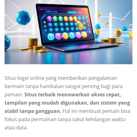
Situs togel online yang memberikan pengalaman
bermain tanpa hambatan sangat penting bagi para
pemain.
Situs terbaik menawarkan akses cepat,
tampilan yang mudah digunakan, dan sistem yang
stabil tanpa gangguan.
Hal ini membuat pemain bisa
fokus pada permainan tanpa takut kehilangan waktu
atau data.