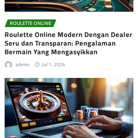
ROULETTE ONLINE
Roulette Online Modern Dengan Dealer
Seru dan Transparan: Pengalaman
Bermain Yang Mengasyikkan
admin
Jul 1, 2026