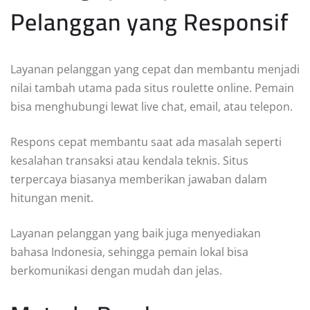
Pelanggan yang Responsif
Layanan pelanggan yang cepat dan membantu menjadi
nilai tambah utama pada situs roulette online. Pemain
bisa menghubungi lewat live chat, email, atau telepon.
Respons cepat membantu saat ada masalah seperti
kesalahan transaksi atau kendala teknis. Situs
terpercaya biasanya memberikan jawaban dalam
hitungan menit.
Layanan pelanggan yang baik juga menyediakan
bahasa Indonesia, sehingga pemain lokal bisa
berkomunikasi dengan mudah dan jelas.