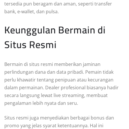
tersedia pun beragam dan aman, seperti transfer
bank, e-wallet, dan pulsa.
Keunggulan Bermain di
Situs Resmi
Bermain di situs resmi memberikan jaminan
perlindungan dana dan data pribadi. Pemain tidak
perlu khawatir tentang penipuan atau kecurangan
dalam permainan. Dealer profesional biasanya hadir
secara langsung lewat live streaming, membuat
pengalaman lebih nyata dan seru.
Situs resmi juga menyediakan berbagai bonus dan
promo yang jelas syarat ketentuannya. Hal ini