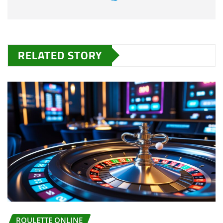
RELATED STORY
ROULETTE ONLINE