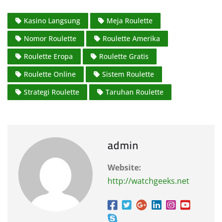
Kasino Langsung
Meja Roulette
Nomor Roulette
Roulette Amerika
Roulette Eropa
Roulette Gratis
Roulette Online
Sistem Roulette
Strategi Roulette
Taruhan Roulette
admin
Website:
http://watchgeeks.net