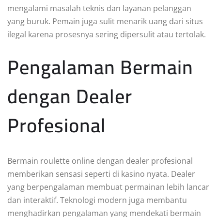
mengalami masalah teknis dan layanan pelanggan
yang buruk. Pemain juga sulit menarik uang dari situs
ilegal karena prosesnya sering dipersulit atau tertolak.
Pengalaman Bermain
dengan Dealer
Profesional
Bermain roulette online dengan dealer profesional
memberikan sensasi seperti di kasino nyata. Dealer
yang berpengalaman membuat permainan lebih lancar
dan interaktif. Teknologi modern juga membantu
menghadirkan pengalaman yang mendekati bermain