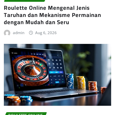
Roulette Online Mengenal Jenis
Taruhan dan Mekanisme Permainan
dengan Mudah dan Seru
admin
Aug 6, 2026