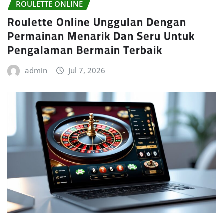
ROULETTE ONLINE
Roulette Online Unggulan Dengan
Permainan Menarik Dan Seru Untuk
Pengalaman Bermain Terbaik
admin
Jul 7, 2026