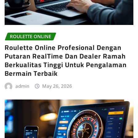
ROULETTE ONLINE
Roulette Online Profesional Dengan
Putaran RealTime Dan Dealer Ramah
Berkualitas Tinggi Untuk Pengalaman
Bermain Terbaik
admin
May 26, 2026