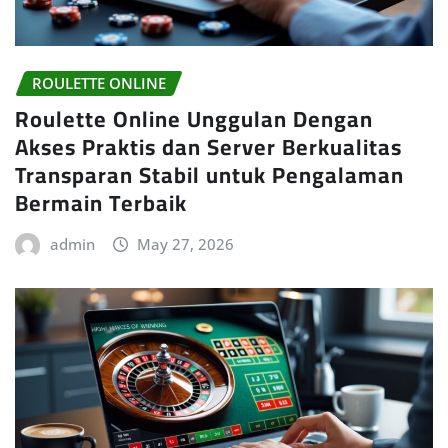
ROULETTE ONLINE
Roulette Online Unggulan Dengan
Akses Praktis dan Server Berkualitas
Transparan Stabil untuk Pengalaman
Bermain Terbaik
admin
May 27, 2026