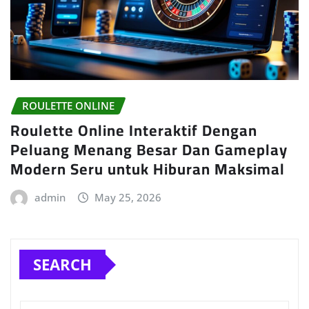
ROULETTE ONLINE
Roulette Online Interaktif Dengan
Peluang Menang Besar Dan Gameplay
Modern Seru untuk Hiburan Maksimal
admin
May 25, 2026
SEARCH