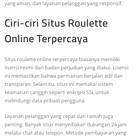
yang aman, dan layanan pelanggan yang responsif.
Ciri-ciri Situs Roulette
Online Terpercaya
Situs roulette online terpercaya biasanya memiliki
lisensi resmi dari badan perjudian yang diakui. Lisensi
ini memastikan bahwa permainan berjalan adil dan
transparan. Selain itu, situs ini memakai sistem
keamanan canggih seperti enkripsi SSL untuk
melindungi data pribadi pengguna.
Layanan pelanggan yang cepat dan ramah juga
penting. Banyak situs menyediakan dukungan 24 jam
melalui chat atau telepon. Metode pembayaran yang