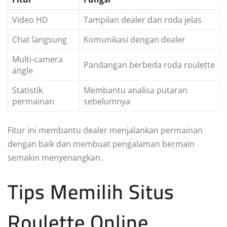
Video HD
Tampilan dealer dan roda jelas
Chat langsung
Komunikasi dengan dealer
Multi-camera
Pandangan berbeda roda roulette
angle
Statistik
Membantu analisa putaran
permainan
sebelumnya
Fitur ini membantu dealer menjalankan permainan
dengan baik dan membuat pengalaman bermain
semakin menyenangkan.
Tips Memilih Situs
Roulette Online