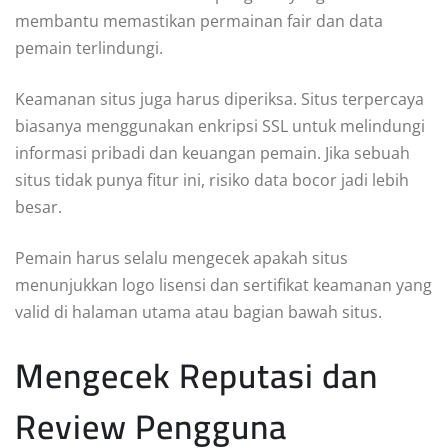
membantu memastikan permainan fair dan data
pemain terlindungi.
Keamanan situs juga harus diperiksa. Situs terpercaya
biasanya menggunakan enkripsi SSL untuk melindungi
informasi pribadi dan keuangan pemain. Jika sebuah
situs tidak punya fitur ini, risiko data bocor jadi lebih
besar.
Pemain harus selalu mengecek apakah situs
menunjukkan logo lisensi dan sertifikat keamanan yang
valid di halaman utama atau bagian bawah situs.
Mengecek Reputasi dan
Review Pengguna