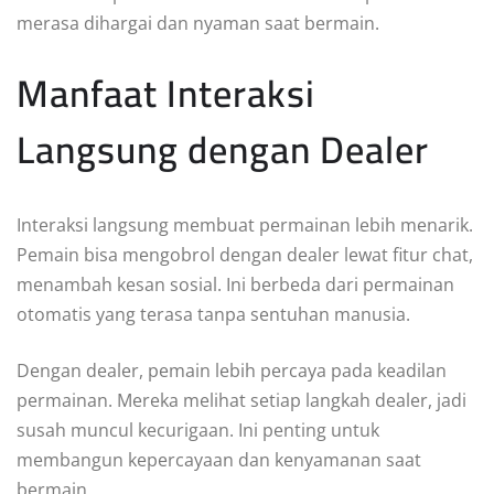
merasa dihargai dan nyaman saat bermain.
Manfaat Interaksi
Langsung dengan Dealer
Interaksi langsung membuat permainan lebih menarik.
Pemain bisa mengobrol dengan dealer lewat fitur chat,
menambah kesan sosial. Ini berbeda dari permainan
otomatis yang terasa tanpa sentuhan manusia.
Dengan dealer, pemain lebih percaya pada keadilan
permainan. Mereka melihat setiap langkah dealer, jadi
susah muncul kecurigaan. Ini penting untuk
membangun kepercayaan dan kenyamanan saat
bermain.