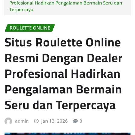
Profesional Hadirkan Pengalaman Bermain Seru dan
Terpercaya
ROULETTE ONLINE
Situs Roulette Online
Resmi Dengan Dealer
Profesional Hadirkan
Pengalaman Bermain
Seru dan Terpercaya
admin
Jan 13, 2026
0