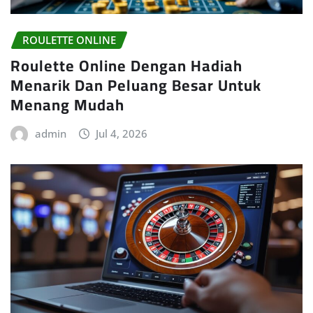
ROULETTE ONLINE
Roulette Online Dengan Hadiah
Menarik Dan Peluang Besar Untuk
Menang Mudah
admin
Jul 4, 2026