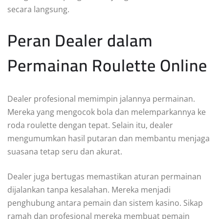
secara langsung.
Peran Dealer dalam
Permainan Roulette Online
Dealer profesional memimpin jalannya permainan.
Mereka yang mengocok bola dan melemparkannya ke
roda roulette dengan tepat. Selain itu, dealer
mengumumkan hasil putaran dan membantu menjaga
suasana tetap seru dan akurat.
Dealer juga bertugas memastikan aturan permainan
dijalankan tanpa kesalahan. Mereka menjadi
penghubung antara pemain dan sistem kasino. Sikap
ramah dan profesional mereka membuat pemain