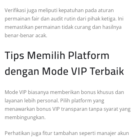
Verifikasi juga meliputi kepatuhan pada aturan
permainan fair dan audit rutin dari pihak ketiga. Ini
memastikan permainan tidak curang dan hasilnya
benar-benar acak.
Tips Memilih Platform
dengan Mode VIP Terbaik
Mode VIP biasanya memberikan bonus khusus dan
layanan lebih personal. Pilih platform yang
menawarkan bonus VIP transparan tanpa syarat yang
membingungkan.
Perhatikan juga fitur tambahan seperti manajer akun