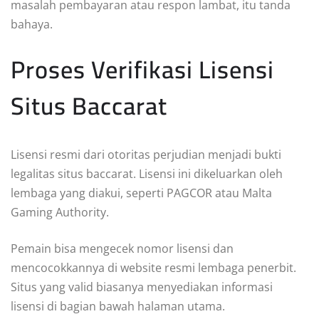
masalah pembayaran atau respon lambat, itu tanda
bahaya.
Proses Verifikasi Lisensi
Situs Baccarat
Lisensi resmi dari otoritas perjudian menjadi bukti
legalitas situs baccarat. Lisensi ini dikeluarkan oleh
lembaga yang diakui, seperti PAGCOR atau Malta
Gaming Authority.
Pemain bisa mengecek nomor lisensi dan
mencocokkannya di website resmi lembaga penerbit.
Situs yang valid biasanya menyediakan informasi
lisensi di bagian bawah halaman utama.