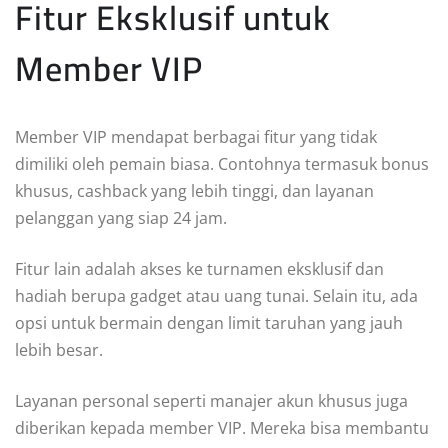
Fitur Eksklusif untuk
Member VIP
Member VIP mendapat berbagai fitur yang tidak
dimiliki oleh pemain biasa. Contohnya termasuk bonus
khusus, cashback yang lebih tinggi, dan layanan
pelanggan yang siap 24 jam.
Fitur lain adalah akses ke turnamen eksklusif dan
hadiah berupa gadget atau uang tunai. Selain itu, ada
opsi untuk bermain dengan limit taruhan yang jauh
lebih besar.
Layanan personal seperti manajer akun khusus juga
diberikan kepada member VIP. Mereka bisa membantu