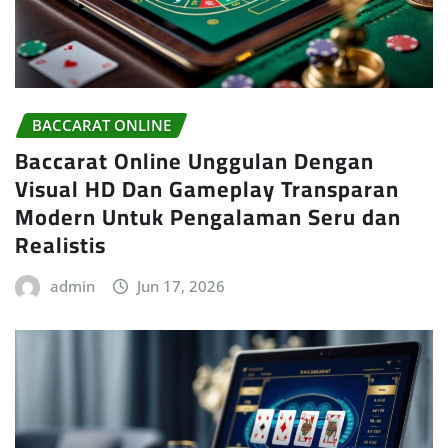
BACCARAT ONLINE
Baccarat Online Unggulan Dengan
Visual HD Dan Gameplay Transparan
Modern Untuk Pengalaman Seru dan
Realistis
admin
Jun 17, 2026