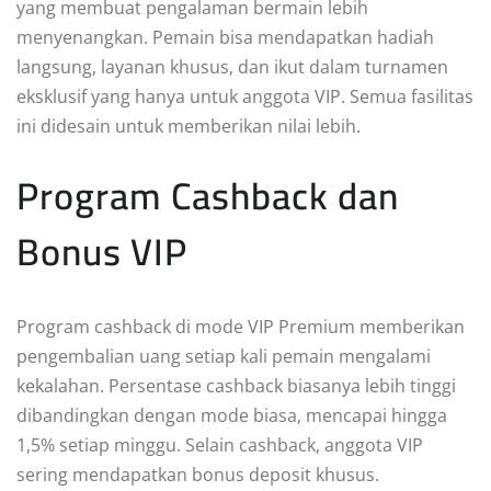
yang membuat pengalaman bermain lebih
menyenangkan. Pemain bisa mendapatkan hadiah
langsung, layanan khusus, dan ikut dalam turnamen
eksklusif yang hanya untuk anggota VIP. Semua fasilitas
ini didesain untuk memberikan nilai lebih.
Program Cashback dan
Bonus VIP
Program cashback di mode VIP Premium memberikan
pengembalian uang setiap kali pemain mengalami
kekalahan. Persentase cashback biasanya lebih tinggi
dibandingkan dengan mode biasa, mencapai hingga
1,5% setiap minggu. Selain cashback, anggota VIP
sering mendapatkan bonus deposit khusus.