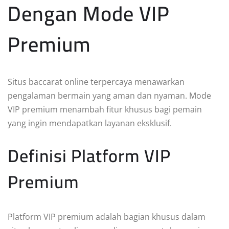
Dengan Mode VIP
Premium
Situs baccarat online terpercaya menawarkan
pengalaman bermain yang aman dan nyaman. Mode
VIP premium menambah fitur khusus bagi pemain
yang ingin mendapatkan layanan eksklusif.
Definisi Platform VIP
Premium
Platform VIP premium adalah bagian khusus dalam