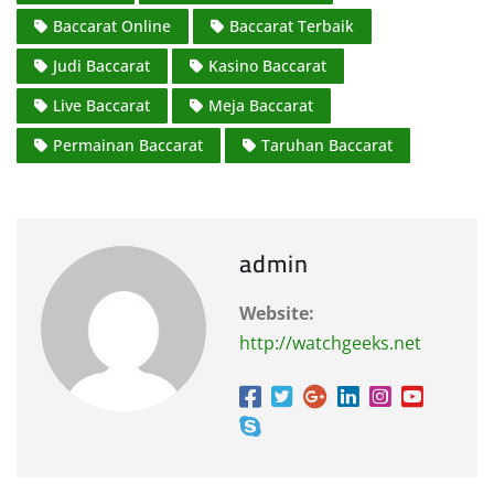
Baccarat Online
Baccarat Terbaik
Judi Baccarat
Kasino Baccarat
Live Baccarat
Meja Baccarat
Permainan Baccarat
Taruhan Baccarat
admin
Website:
http://watchgeeks.net