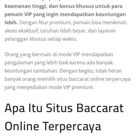
keamanan tinggi, dan bonus khusus untuk para
pemain VIP yang ingin mendapatkan keuntungan
lebih.
Dengan fitur premium, pemain bisa menikmati
akses eksklusif, taruhan lebih besar, dan layanan
pelanggan khusus setiap waktu.
Orang yang bermain di mode VIP mendapatkan
pengalaman yang lebih baik karena ada banyak
keuntungan tambahan. Dengan begitu, tidak heran
banyak orang memilih situs baccarat online terpercaya
yang menyediakan mode VIP premium.
Apa Itu Situs Baccarat
Online Terpercaya