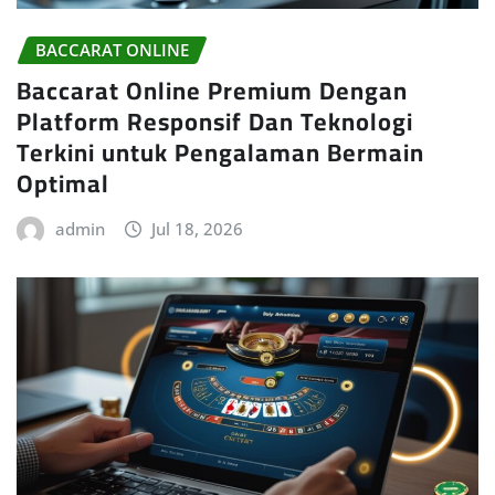
BACCARAT ONLINE
Baccarat Online Premium Dengan
Platform Responsif Dan Teknologi
Terkini untuk Pengalaman Bermain
Optimal
admin
Jul 18, 2026