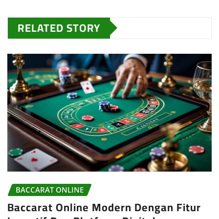
RELATED STORY
BACCARAT ONLINE
Baccarat Online Modern Dengan Fitur