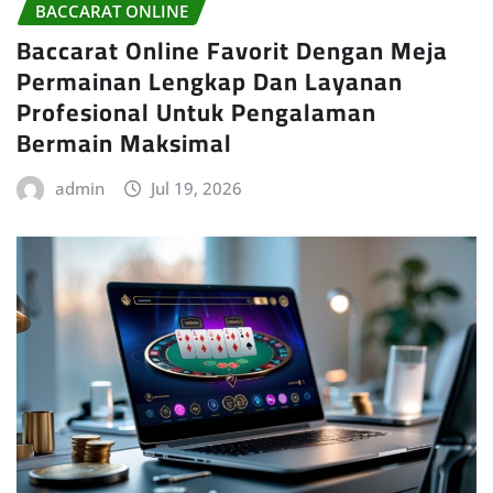
BACCARAT ONLINE
Baccarat Online Favorit Dengan Meja
Permainan Lengkap Dan Layanan
Profesional Untuk Pengalaman
Bermain Maksimal
admin
Jul 19, 2026