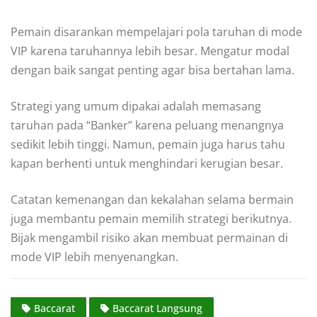
Pemain disarankan mempelajari pola taruhan di mode
VIP karena taruhannya lebih besar. Mengatur modal
dengan baik sangat penting agar bisa bertahan lama.
Strategi yang umum dipakai adalah memasang
taruhan pada “Banker” karena peluang menangnya
sedikit lebih tinggi. Namun, pemain juga harus tahu
kapan berhenti untuk menghindari kerugian besar.
Catatan kemenangan dan kekalahan selama bermain
juga membantu pemain memilih strategi berikutnya.
Bijak mengambil risiko akan membuat permainan di
mode VIP lebih menyenangkan.
Baccarat
Baccarat Langsung