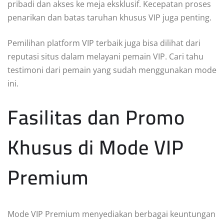
pribadi dan akses ke meja eksklusif. Kecepatan proses
penarikan dan batas taruhan khusus VIP juga penting.
Pemilihan platform VIP terbaik juga bisa dilihat dari
reputasi situs dalam melayani pemain VIP. Cari tahu
testimoni dari pemain yang sudah menggunakan mode
ini.
Fasilitas dan Promo
Khusus di Mode VIP
Premium
Mode VIP Premium menyediakan berbagai keuntungan