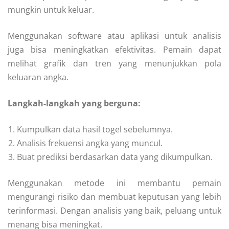
mungkin untuk keluar.
Menggunakan software atau aplikasi untuk analisis
juga bisa meningkatkan efektivitas. Pemain dapat
melihat grafik dan tren yang menunjukkan pola
keluaran angka.
Langkah-langkah yang berguna:
Kumpulkan data hasil togel sebelumnya.
Analisis frekuensi angka yang muncul.
Buat prediksi berdasarkan data yang dikumpulkan.
Menggunakan metode ini membantu pemain
mengurangi risiko dan membuat keputusan yang lebih
terinformasi. Dengan analisis yang baik, peluang untuk
menang bisa meningkat.