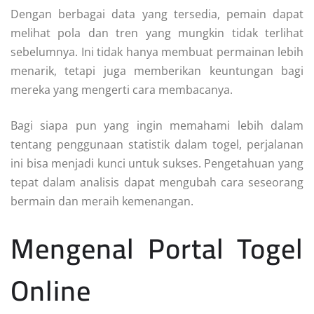
Dengan berbagai data yang tersedia, pemain dapat
melihat pola dan tren yang mungkin tidak terlihat
sebelumnya. Ini tidak hanya membuat permainan lebih
menarik, tetapi juga memberikan keuntungan bagi
mereka yang mengerti cara membacanya.
Bagi siapa pun yang ingin memahami lebih dalam
tentang penggunaan statistik dalam togel, perjalanan
ini bisa menjadi kunci untuk sukses. Pengetahuan yang
tepat dalam analisis dapat mengubah cara seseorang
bermain dan meraih kemenangan.
Mengenal Portal Togel
Online