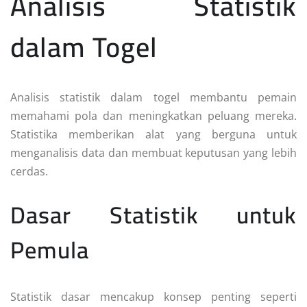
Analisis Statistik
dalam Togel
Analisis statistik dalam togel membantu pemain
memahami pola dan meningkatkan peluang mereka.
Statistika memberikan alat yang berguna untuk
menganalisis data dan membuat keputusan yang lebih
cerdas.
Dasar Statistik untuk
Pemula
Statistik dasar mencakup konsep penting seperti