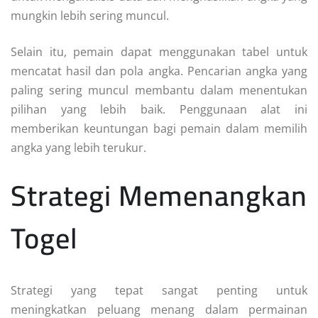
mungkin lebih sering muncul.
Selain itu, pemain dapat menggunakan tabel untuk
mencatat hasil dan pola angka. Pencarian angka yang
paling sering muncul membantu dalam menentukan
pilihan yang lebih baik. Penggunaan alat ini
memberikan keuntungan bagi pemain dalam memilih
angka yang lebih terukur.
Strategi Memenangkan
Togel
Strategi yang tepat sangat penting untuk
meningkatkan peluang menang dalam permainan