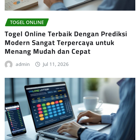
TOGEL ONLINE
Togel Online Terbaik Dengan Prediksi
Modern Sangat Terpercaya untuk
Menang Mudah dan Cepat
admin
Jul 11, 2026