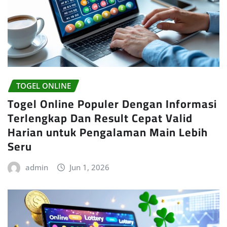
TOGEL ONLINE
Togel Online Populer Dengan Informasi
Terlengkap Dan Result Cepat Valid
Harian untuk Pengalaman Main Lebih
Seru
admin
Jun 1, 2026