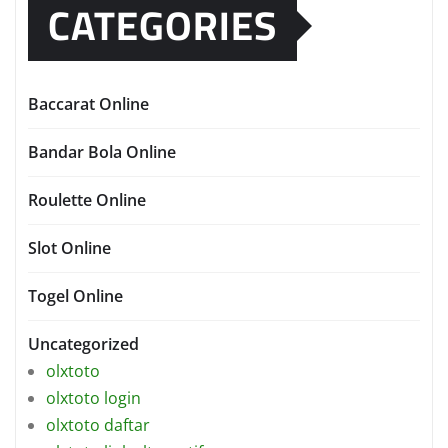
CATEGORIES
Baccarat Online
Bandar Bola Online
Roulette Online
Slot Online
Togel Online
Uncategorized
olxtoto
olxtoto login
olxtoto daftar