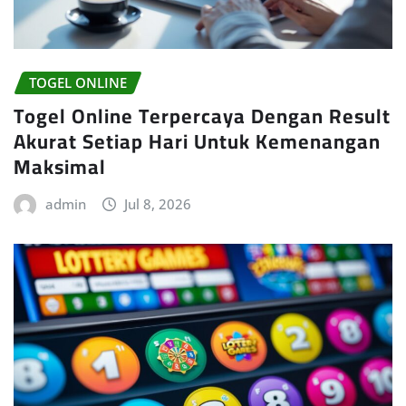
TOGEL ONLINE
Togel Online Terpercaya Dengan Result
Akurat Setiap Hari Untuk Kemenangan
Maksimal
admin
Jul 8, 2026