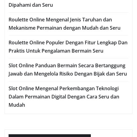
Dipahami dan Seru
Roulette Online Mengenal Jenis Taruhan dan
Mekanisme Permainan dengan Mudah dan Seru
Roulette Online Populer Dengan Fitur Lengkap Dan
Praktis Untuk Pengalaman Bermain Seru
Slot Online Panduan Bermain Secara Bertanggung
Jawab dan Mengelola Risiko Dengan Bijak dan Seru
Slot Online Mengenal Perkembangan Teknologi
Dalam Permainan Digital Dengan Cara Seru dan
Mudah