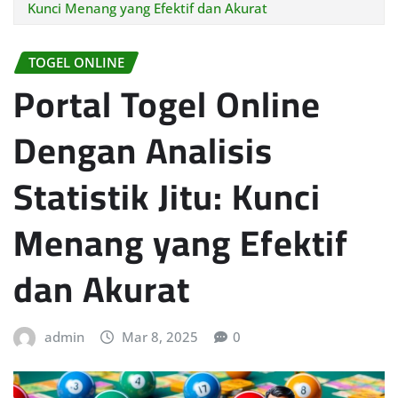
Kunci Menang yang Efektif dan Akurat
TOGEL ONLINE
Portal Togel Online
Dengan Analisis
Statistik Jitu: Kunci
Menang yang Efektif
dan Akurat
admin
Mar 8, 2025
0