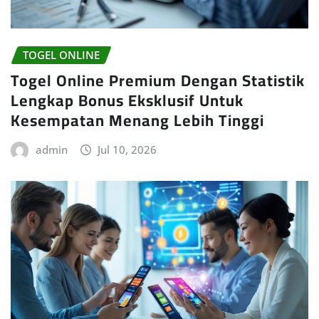
TOGEL ONLINE
Togel Online Premium Dengan Statistik
Lengkap Bonus Eksklusif Untuk
Kesempatan Menang Lebih Tinggi
admin
Jul 10, 2026