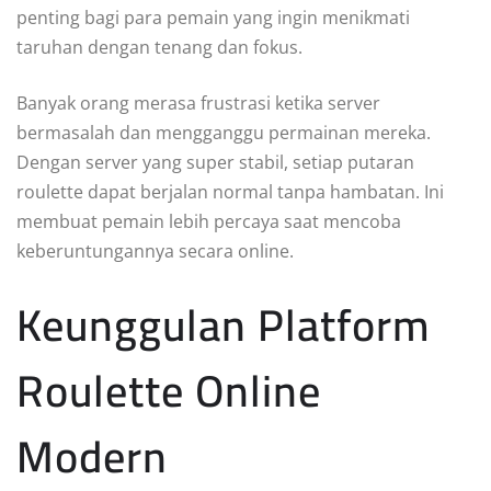
penting bagi para pemain yang ingin menikmati
taruhan dengan tenang dan fokus.
Banyak orang merasa frustrasi ketika server
bermasalah dan mengganggu permainan mereka.
Dengan server yang super stabil, setiap putaran
roulette dapat berjalan normal tanpa hambatan. Ini
membuat pemain lebih percaya saat mencoba
keberuntungannya secara online.
Keunggulan Platform
Roulette Online
Modern