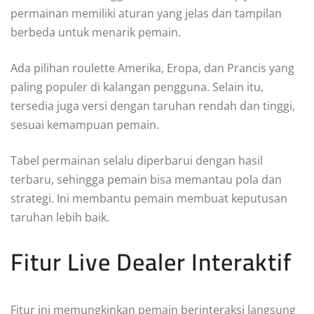
permainan memiliki aturan yang jelas dan tampilan
berbeda untuk menarik pemain.
Ada pilihan roulette Amerika, Eropa, dan Prancis yang
paling populer di kalangan pengguna. Selain itu,
tersedia juga versi dengan taruhan rendah dan tinggi,
sesuai kemampuan pemain.
Tabel permainan selalu diperbarui dengan hasil
terbaru, sehingga pemain bisa memantau pola dan
strategi. Ini membantu pemain membuat keputusan
taruhan lebih baik.
Fitur Live Dealer Interaktif
Fitur ini memungkinkan pemain berinteraksi langsung