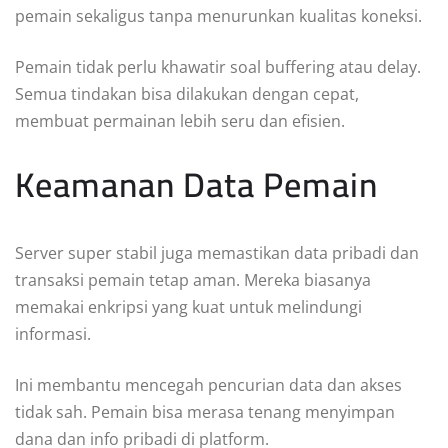
pemain sekaligus tanpa menurunkan kualitas koneksi.
Pemain tidak perlu khawatir soal buffering atau delay.
Semua tindakan bisa dilakukan dengan cepat,
membuat permainan lebih seru dan efisien.
Keamanan Data Pemain
Server super stabil juga memastikan data pribadi dan
transaksi pemain tetap aman. Mereka biasanya
memakai enkripsi yang kuat untuk melindungi
informasi.
Ini membantu mencegah pencurian data dan akses
tidak sah. Pemain bisa merasa tenang menyimpan
dana dan info pribadi di platform.