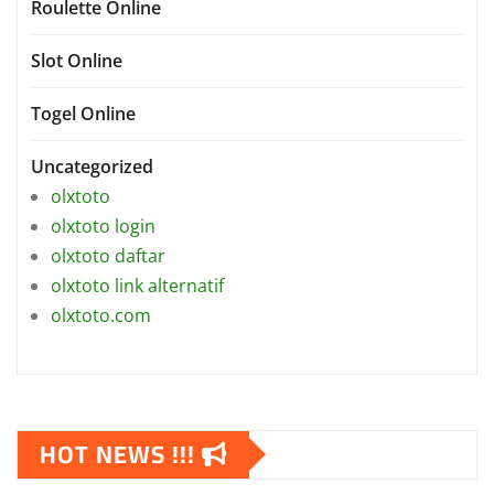
Roulette Online
Slot Online
Togel Online
Uncategorized
olxtoto
olxtoto login
olxtoto daftar
olxtoto link alternatif
olxtoto.com
HOT NEWS !!!