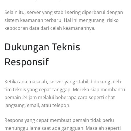
Selain itu, server yang stabil sering diperbarui dengan
sistem keamanan terbaru. Hal ini mengurangi risiko
kebocoran data dari celah keamanannya.
Dukungan Teknis
Responsif
Ketika ada masalah, server yang stabil didukung oleh
tim teknis yang cepat tanggap. Mereka siap membantu
pemain 24 jam melalui beberapa cara seperti chat
langsung, email, atau telepon.
Respons yang cepat membuat pemain tidak perlu
menunggu lama saat ada gangguan. Masalah seperti