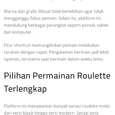
Warna dan grafis dibuat tidak berlebihan agar tidak
mengganggu fokus pemain. Selain itu, platform ini
mendukung berbagai perangkat seperti ponsel, tablet,
dan komputer.
Fitur shortcut memungkinkan pemain melakukan
taruhan dengan cepat. Pengalaman bermain jadi lebih
nyaman, terutama saat bermain dalam waktu lama.
Pilihan Permainan Roulette
Terlengkap
Platform ini menawarkan banyak variasi roulette mulai
dari versi klasik hingga versi modern. Setiap jenis