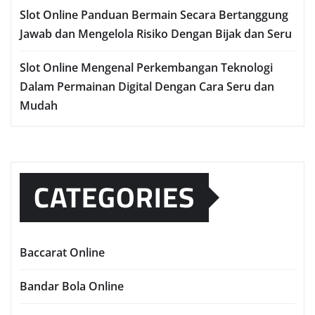
Slot Online Panduan Bermain Secara Bertanggung
Jawab dan Mengelola Risiko Dengan Bijak dan Seru
Slot Online Mengenal Perkembangan Teknologi
Dalam Permainan Digital Dengan Cara Seru dan
Mudah
CATEGORIES
Baccarat Online
Bandar Bola Online