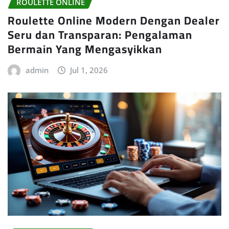
ROULETTE ONLINE
Roulette Online Modern Dengan Dealer
Seru dan Transparan: Pengalaman
Bermain Yang Mengasyikkan
admin
Jul 1, 2026