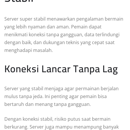
Server super stabil menawarkan pengalaman bermain
yang lebih nyaman dan aman. Pemain dapat
menikmati koneksi tanpa gangguan, data terlindungi
dengan baik, dan dukungan teknis yang cepat saat
menghadapi masalah.
Koneksi Lancar Tanpa Lag
Server yang stabil menjaga agar permainan berjalan
mulus tanpa jeda. Ini penting agar pemain bisa
bertaruh dan menang tanpa gangguan.
Dengan koneksi stabil, risiko putus saat bermain
berkurang. Server juga mampu menampung banyak