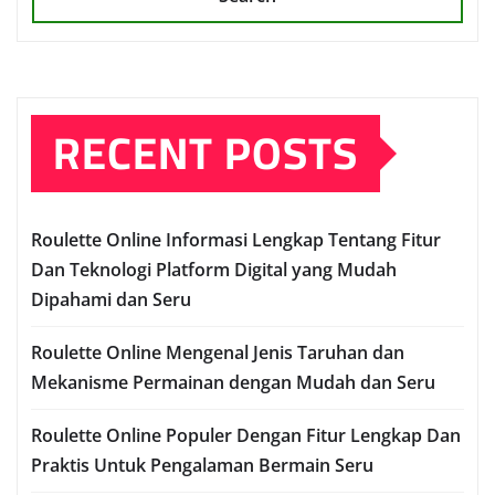
RECENT POSTS
Roulette Online Informasi Lengkap Tentang Fitur
Dan Teknologi Platform Digital yang Mudah
Dipahami dan Seru
Roulette Online Mengenal Jenis Taruhan dan
Mekanisme Permainan dengan Mudah dan Seru
Roulette Online Populer Dengan Fitur Lengkap Dan
Praktis Untuk Pengalaman Bermain Seru