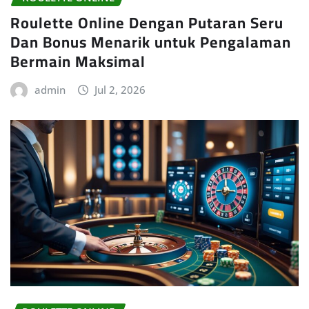
Roulette Online Dengan Putaran Seru
Dan Bonus Menarik untuk Pengalaman
Bermain Maksimal
admin
Jul 2, 2026