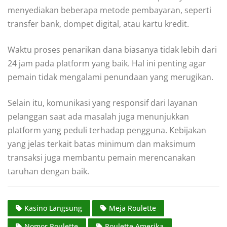
menyediakan beberapa metode pembayaran, seperti
transfer bank, dompet digital, atau kartu kredit.
Waktu proses penarikan dana biasanya tidak lebih dari
24 jam pada platform yang baik. Hal ini penting agar
pemain tidak mengalami penundaan yang merugikan.
Selain itu, komunikasi yang responsif dari layanan
pelanggan saat ada masalah juga menunjukkan
platform yang peduli terhadap pengguna. Kebijakan
yang jelas terkait batas minimum dan maksimum
transaksi juga membantu pemain merencanakan
taruhan dengan baik.
Kasino Langsung
Meja Roulette
Nomor Roulette
Roulette Amerika