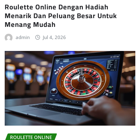
Roulette Online Dengan Hadiah
Menarik Dan Peluang Besar Untuk
Menang Mudah
admin
Jul 4, 2026
ROULETTE ONLINE