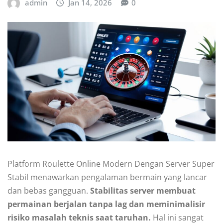
admin
Jan 14, 2026
0
Platform Roulette Online Modern Dengan Server Super
Stabil menawarkan pengalaman bermain yang lancar
dan bebas gangguan.
Stabilitas server membuat
permainan berjalan tanpa lag dan meminimalisir
risiko masalah teknis saat taruhan.
Hal ini sangat