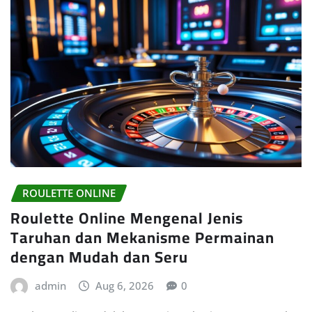
ROULETTE ONLINE
Roulette Online Mengenal Jenis
Taruhan dan Mekanisme Permainan
dengan Mudah dan Seru
admin
Aug 6, 2026
0