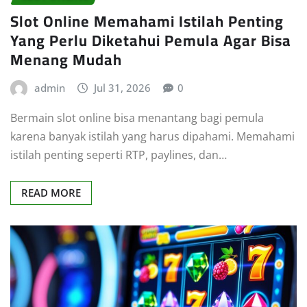
Slot Online Memahami Istilah Penting
Yang Perlu Diketahui Pemula Agar Bisa
Menang Mudah
admin
Jul 31, 2026
0
Bermain slot online bisa menantang bagi pemula
karena banyak istilah yang harus dipahami. Memahami
istilah penting seperti RTP, paylines, dan…
READ MORE