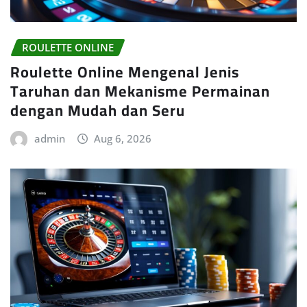
ROULETTE ONLINE
Roulette Online Mengenal Jenis
Taruhan dan Mekanisme Permainan
dengan Mudah dan Seru
admin
Aug 6, 2026