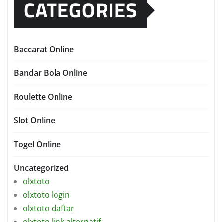
CATEGORIES
Baccarat Online
Bandar Bola Online
Roulette Online
Slot Online
Togel Online
Uncategorized
olxtoto
olxtoto login
olxtoto daftar
olxtoto link alternatif