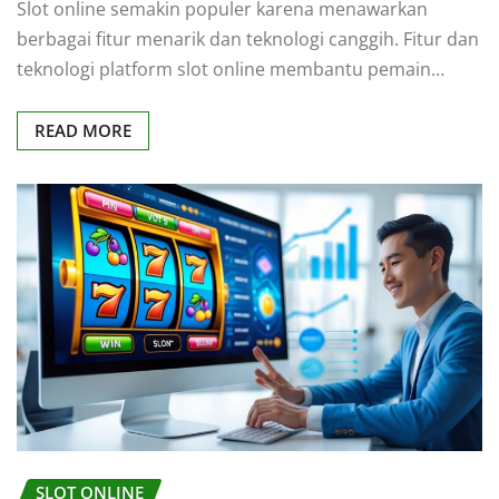
Slot online semakin populer karena menawarkan
berbagai fitur menarik dan teknologi canggih. Fitur dan
teknologi platform slot online membantu pemain…
READ MORE
SLOT ONLINE