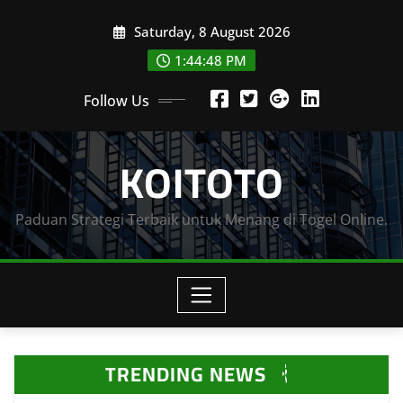
Skip
Saturday, 8 August 2026
to
content
1:44:50 PM
Follow Us
KOITOTO
Paduan Strategi Terbaik untuk Menang di Togel Online.
TRENDING NEWS