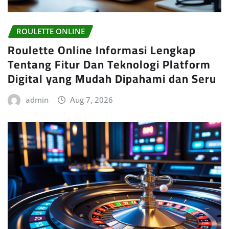
ROULETTE ONLINE
Roulette Online Informasi Lengkap
Tentang Fitur Dan Teknologi Platform
Digital yang Mudah Dipahami dan Seru
admin
Aug 7, 2026