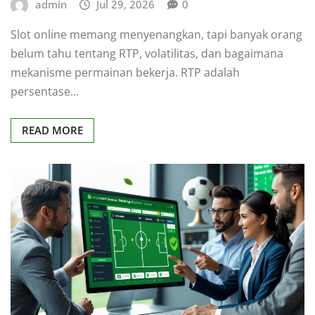
admin
Jul 29, 2026
0
Slot online memang menyenangkan, tapi banyak orang
belum tahu tentang RTP, volatilitas, dan bagaimana
mekanisme permainan bekerja. RTP adalah
persentase…
READ MORE