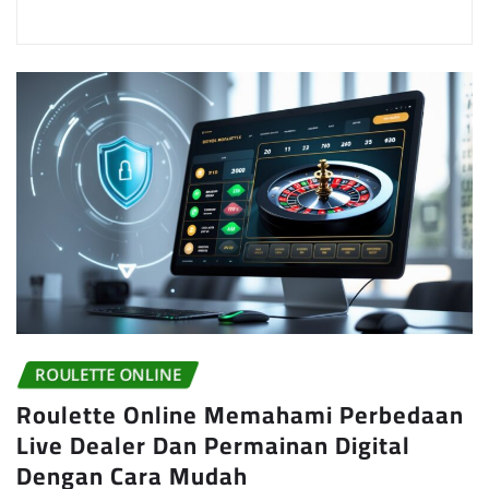
ROULETTE ONLINE
Roulette Online Memahami Perbedaan
Live Dealer Dan Permainan Digital
Dengan Cara Mudah