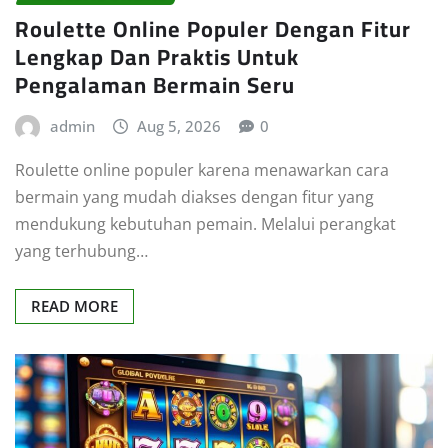
Roulette Online Populer Dengan Fitur
Lengkap Dan Praktis Untuk
Pengalaman Bermain Seru
admin
Aug 5, 2026
0
Roulette online populer karena menawarkan cara
bermain yang mudah diakses dengan fitur yang
mendukung kebutuhan pemain. Melalui perangkat
yang terhubung…
READ MORE