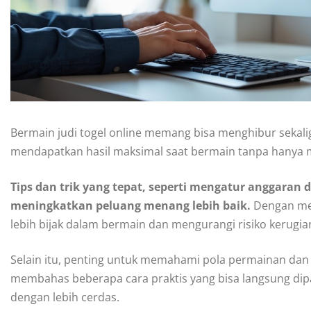
Bermain judi togel online memang bisa menghibur sekal
mendapatkan hasil maksimal saat bermain tanpa hanya
Tips dan trik yang tepat, seperti mengatur anggaran 
meningkatkan peluang menang lebih baik.
Dengan men
lebih bijak dalam bermain dan mengurangi risiko kerugia
Selain itu, penting untuk memahami pola permainan dan t
membahas beberapa cara praktis yang bisa langsung dipak
dengan lebih cerdas.