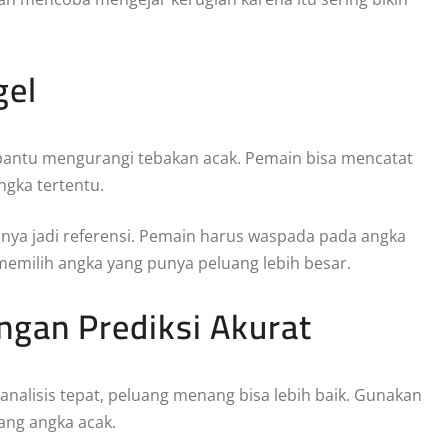
gel
bantu mengurangi tebakan acak. Pemain bisa mencatat
ngka tertentu.
nya jadi referensi. Pemain harus waspada pada angka
memilih angka yang punya peluang lebih besar.
gan Prediksi Akurat
 analisis tepat, peluang menang bisa lebih baik. Gunakan
ang angka acak.