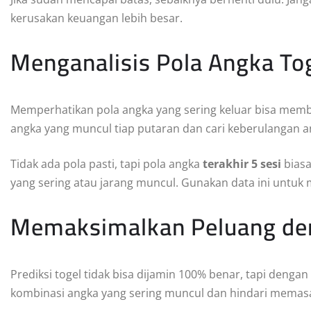
kerusakan keuangan lebih besar.
Menganalisis Pola Angka To
Memperhatikan pola angka yang sering keluar bisa mem
angka yang muncul tiap putaran dan cari keberulangan a
Tidak ada pola pasti, tapi pola angka
terakhir 5 sesi
biasa
yang sering atau jarang muncul. Gunakan data ini untuk 
Memaksimalkan Peluang den
Prediksi togel tidak bisa dijamin 100% benar, tapi dengan
kombinasi angka yang sering muncul dan hindari memas