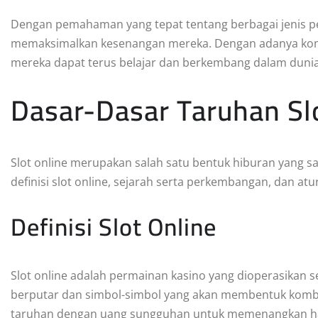
Dengan pemahaman yang tepat tentang berbagai jenis per
memaksimalkan kesenangan mereka. Dengan adanya komun
mereka dapat terus belajar dan berkembang dalam dunia 
Dasar-Dasar Taruhan Sl
Slot online merupakan salah satu bentuk hiburan yang sa
definisi slot online, sejarah serta perkembangan, dan at
Definisi Slot Online
Slot online adalah permainan kasino yang dioperasikan sec
berputar dan simbol-simbol yang akan membentuk kombi
taruhan dengan uang sungguhan untuk memenangkan h