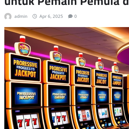
untuk Pemain Pemula 
admin
Apr 6, 2025
0