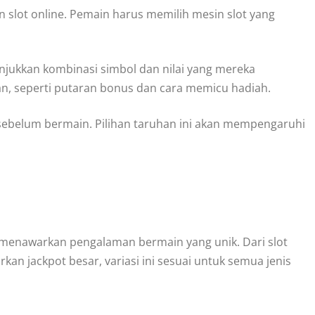
slot online. Pemain harus memilih mesin slot yang
jukkan kombinasi simbol dan nilai yang mereka
an, seperti putaran bonus dan cara memicu hadiah.
ebelum bermain. Pilihan taruhan ini akan mempengaruhi
g menawarkan pengalaman bermain yang unik. Dari slot
kan jackpot besar, variasi ini sesuai untuk semua jenis