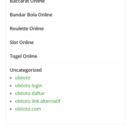
Baccarat Online
Bandar Bola Online
Roulette Online
Slot Online
Togel Online
Uncategorized
olxtoto
olxtoto login
olxtoto daftar
olxtoto link alternatif
olxtoto.com