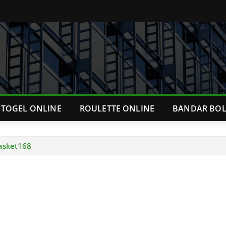
TOGEL ONLINE
ROULETTE ONLINE
BANDAR BOL
Basket168