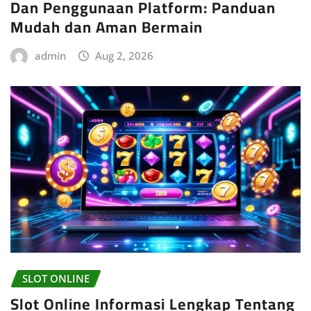
Dan Penggunaan Platform: Panduan
Mudah dan Aman Bermain
admin
Aug 2, 2026
SLOT ONLINE
Slot Online Informasi Lengkap Tentang