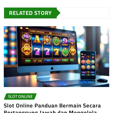
RELATED STORY
SLOT ONLINE
Slot Online Panduan Bermain Secara
Bertanggung Jawab dan Mengelola