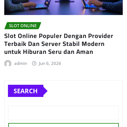
SLOT ONLINE
Slot Online Populer Dengan Provider
Terbaik Dan Server Stabil Modern
untuk Hiburan Seru dan Aman
admin
Jun 6, 2026
SEARCH