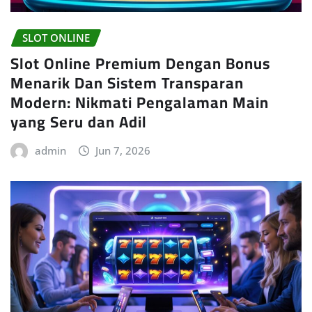
SLOT ONLINE
Slot Online Premium Dengan Bonus
Menarik Dan Sistem Transparan
Modern: Nikmati Pengalaman Main
yang Seru dan Adil
admin
Jun 7, 2026