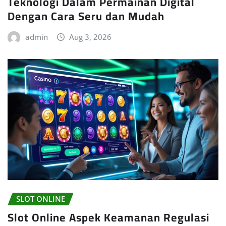
Teknologi Dalam Permainan Digital
Dengan Cara Seru dan Mudah
admin
Aug 3, 2026
SLOT ONLINE
Slot Online Aspek Keamanan Regulasi