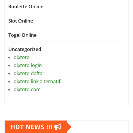
Roulette Online
Slot Online
Togel Online
Uncategorized
olxtoto
olxtoto login
olxtoto daftar
olxtoto link alternatif
olxtoto.com
HOT NEWS !!!