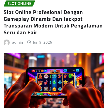
SLOT ONLINE
Slot Online Profesional Dengan
Gameplay Dinamis Dan Jackpot
Transparan Modern Untuk Pengalaman
Seru dan Fair
admin
Jun 9, 2026