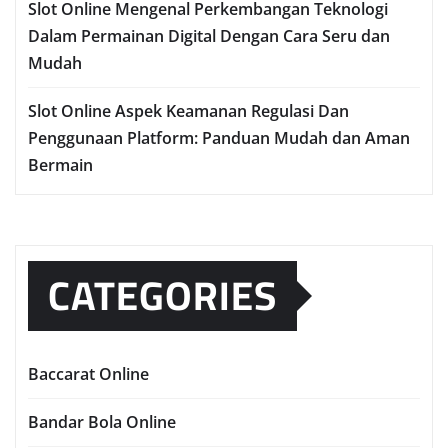
Slot Online Mengenal Perkembangan Teknologi
Dalam Permainan Digital Dengan Cara Seru dan
Mudah
Slot Online Aspek Keamanan Regulasi Dan
Penggunaan Platform: Panduan Mudah dan Aman
Bermain
CATEGORIES
Baccarat Online
Bandar Bola Online