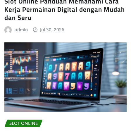
Slot Online Panduan Memahami Cara
Kerja Permainan Digital dengan Mudah
dan Seru
admin
Jul 30, 2026
SLOT ONLINE