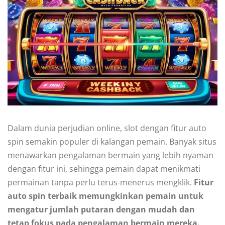
Dalam dunia perjudian online, slot dengan fitur auto
spin semakin populer di kalangan pemain. Banyak situs
menawarkan pengalaman bermain yang lebih nyaman
dengan fitur ini, sehingga pemain dapat menikmati
permainan tanpa perlu terus-menerus mengklik.
Fitur
auto spin terbaik memungkinkan pemain untuk
mengatur jumlah putaran dengan mudah dan
tetap fokus pada pengalaman bermain mereka.