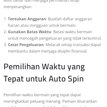
lebih besar dan menjaga permainan tetap
menyenangkan.
Tentukan Anggaran
: Buatlah daftar anggaran
harian atau mingguan untuk bermain.
Gunakan Batas Waktu
: Batasi waktu bermain
untuk mencegah pengeluaran yang tidak terkontrol.
Catat Pengeluaran
: Melacak setiap transaksi dapat
membantu dalam menjaga disiplin finansial.
Pemilihan Waktu yang
Tepat untuk Auto Spin
Pemilihan waktu bermain yang tepat dapat
meningkatkan peluang menang. Pemain disarankan