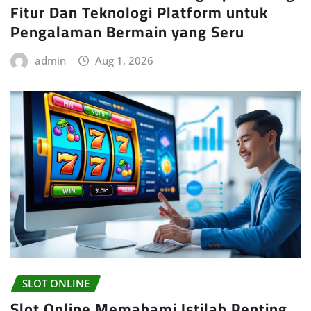
Fitur Dan Teknologi Platform untuk
Pengalaman Bermain yang Seru
admin
Aug 1, 2026
SLOT ONLINE
Slot Online Memahami Istilah Penting