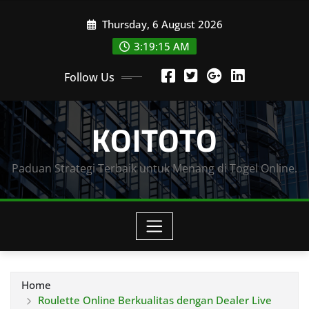
Skip
Thursday, 6 August 2026
to
content
3:19:16 AM
Follow Us
KOITOTO
Paduan Strategi Terbaik untuk Menang di Togel Online.
Home
Roulette Online Berkualitas dengan Dealer Live