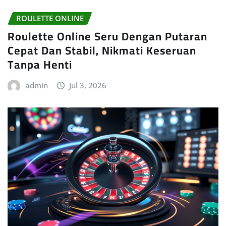
ROULETTE ONLINE
Roulette Online Seru Dengan Putaran
Cepat Dan Stabil, Nikmati Keseruan
Tanpa Henti
admin
Jul 3, 2026