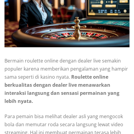
Bermain roulette online dengan dealer live semakin
populer karena memberikan pengalaman yang hampir
sama seperti di kasino nyata.
Roulette online
berkualitas dengan dealer live menawarkan
interaksi langsung dan sensasi permainan yang
lebih nyata.
Para pemain bisa melihat dealer asli yang mengocok
bola dan memutar roda secara langsung lewat video
streaming. Hal ini membuat permainan terasa lebih