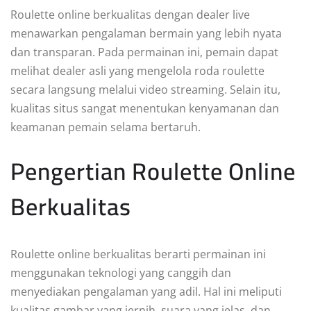
Roulette online berkualitas dengan dealer live
menawarkan pengalaman bermain yang lebih nyata
dan transparan. Pada permainan ini, pemain dapat
melihat dealer asli yang mengelola roda roulette
secara langsung melalui video streaming. Selain itu,
kualitas situs sangat menentukan kenyamanan dan
keamanan pemain selama bertaruh.
Pengertian Roulette Online
Berkualitas
Roulette online berkualitas berarti permainan ini
menggunakan teknologi yang canggih dan
menyediakan pengalaman yang adil. Hal ini meliputi
kualitas gambar yang jernih, suara yang jelas, dan