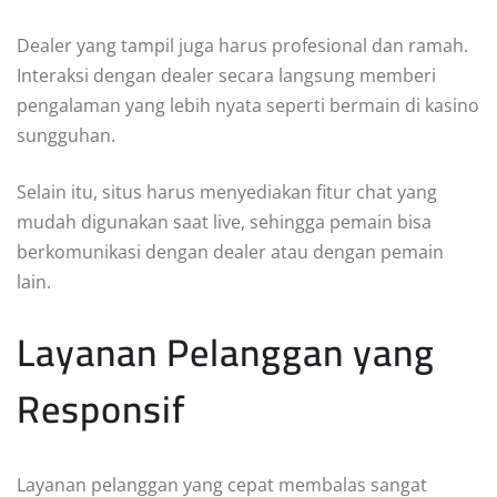
Dealer yang tampil juga harus profesional dan ramah.
Interaksi dengan dealer secara langsung memberi
pengalaman yang lebih nyata seperti bermain di kasino
sungguhan.
Selain itu, situs harus menyediakan fitur chat yang
mudah digunakan saat live, sehingga pemain bisa
berkomunikasi dengan dealer atau dengan pemain
lain.
Layanan Pelanggan yang
Responsif
Layanan pelanggan yang cepat membalas sangat