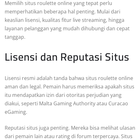
Memilih situs roulette online yang tepat perlu
memperhatikan beberapa hal penting. Mulai dari
keaslian lisensi, kualitas fitur live streaming, hingga
layanan pelanggan yang mudah dihubungi dan cepat
tanggap.
Lisensi dan Reputasi Situs
Lisensi resmi adalah tanda bahwa situs roulette online
aman dan legal. Pemain harus memeriksa apakah situs
itu mendapatkan izin dari otoritas perjudian yang
diakui, seperti Malta Gaming Authority atau Curacao
eGaming.
Reputasi situs juga penting. Mereka bisa melihat ulasan
dari pemain lain atau rating di forum terpercaya. Situs