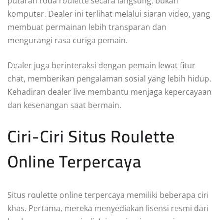
putaran roda roulette secara langsung, bukan
komputer. Dealer ini terlihat melalui siaran video, yang
membuat permainan lebih transparan dan
mengurangi rasa curiga pemain.
Dealer juga berinteraksi dengan pemain lewat fitur
chat, memberikan pengalaman sosial yang lebih hidup.
Kehadiran dealer live membantu menjaga kepercayaan
dan kesenangan saat bermain.
Ciri-Ciri Situs Roulette
Online Terpercaya
Situs roulette online terpercaya memiliki beberapa ciri
khas. Pertama, mereka menyediakan lisensi resmi dari