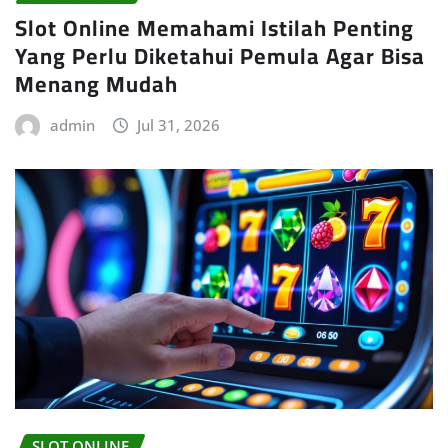
Slot Online Memahami Istilah Penting
Yang Perlu Diketahui Pemula Agar Bisa
Menang Mudah
admin
Jul 31, 2026
SLOT ONLINE