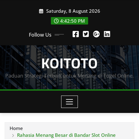
Skip
Saturday, 8 August 2026
to
content
4:42:52 PM
Follow Us
KOITOTO
Paduan Strategi Terbaik untuk Menang di Togel Online.
Home
Rahasia Menang Besar di Bandar Slot Online