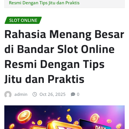
Resmi Dengan Tips Jitu dan Praktis
SLOT ONLINE
Rahasia Menang Besar
di Bandar Slot Online
Resmi Dengan Tips
Jitu dan Praktis
admin
Oct 26, 2025
0