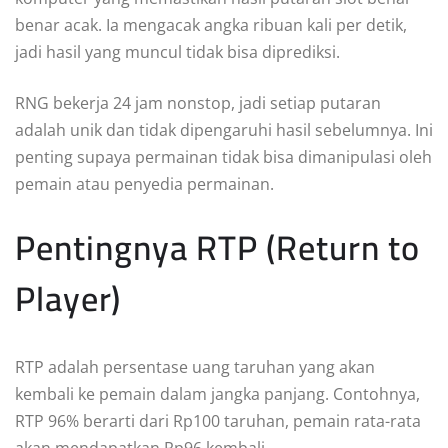
benar acak. Ia mengacak angka ribuan kali per detik,
jadi hasil yang muncul tidak bisa diprediksi.
RNG bekerja 24 jam nonstop, jadi setiap putaran
adalah unik dan tidak dipengaruhi hasil sebelumnya. Ini
penting supaya permainan tidak bisa dimanipulasi oleh
pemain atau penyedia permainan.
Pentingnya RTP (Return to
Player)
RTP adalah persentase uang taruhan yang akan
kembali ke pemain dalam jangka panjang. Contohnya,
RTP 96% berarti dari Rp100 taruhan, pemain rata-rata