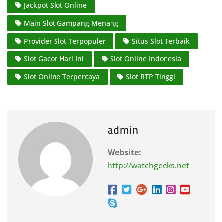
Jackpot Slot Online
Main Slot Gampang Menang
Provider Slot Terpopuler
Situs Slot Terbaik
Slot Gacor Hari Ini
Slot Online Indonesia
Slot Online Terpercaya
Slot RTP Tinggi
admin
Website:
http://watchgeeks.net