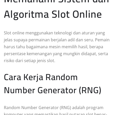
Algoritma Slot Online
Slot online menggunakan teknologi dan aturan yang
jelas supaya permainan berjalan adil dan seru. Pemain
harus tahu bagaimana mesin memilih hasil, berapa
persentase kemenangan yang mungkin didapat, serta
risiko dari setiap jenis slot.
Cara Kerja Random
Number Generator (RNG)
Random Number Generator (RNG) adalah program
komputer yang memastikan hasil putaran slot benar-