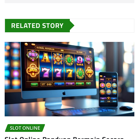
RELATED STORY
SLOT ONLINE