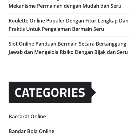
Mekanisme Permainan dengan Mudah dan Seru
Roulette Online Populer Dengan Fitur Lengkap Dan
Praktis Untuk Pengalaman Bermain Seru
Slot Online Panduan Bermain Secara Bertanggung
Jawab dan Mengelola Risiko Dengan Bijak dan Seru
CATEGORIES
Baccarat Online
Bandar Bola Online