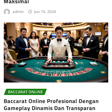
Maksimal
admin
Jun 16, 2026
BACCARAT ONLINE
Baccarat Online Profesional Dengan
Gameplay Dinamis Dan Transparan