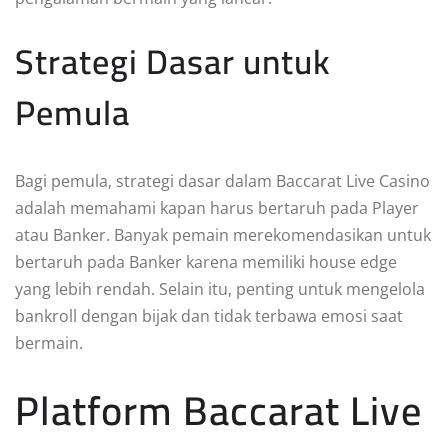
Strategi Dasar untuk
Pemula
Bagi pemula, strategi dasar dalam Baccarat Live Casino
adalah memahami kapan harus bertaruh pada Player
atau Banker. Banyak pemain merekomendasikan untuk
bertaruh pada Banker karena memiliki house edge
yang lebih rendah. Selain itu, penting untuk mengelola
bankroll dengan bijak dan tidak terbawa emosi saat
bermain.
Platform Baccarat Live