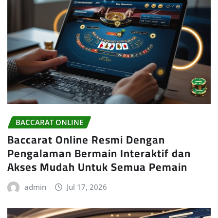
BACCARAT ONLINE
Baccarat Online Resmi Dengan
Pengalaman Bermain Interaktif dan
Akses Mudah Untuk Semua Pemain
admin
Jul 17, 2026