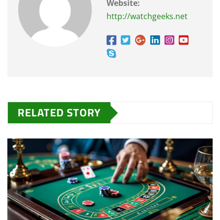
Website:
http://watchgeeks.net
RELATED STORY