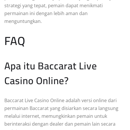
strategi yang tepat, pemain dapat menikmati
permainan ini dengan lebih aman dan
menguntungkan.
FAQ
Apa itu Baccarat Live
Casino Online?
Baccarat Live Casino Online adalah versi online dari
permainan Baccarat yang disiarkan secara langsung
melalui internet, memungkinkan pemain untuk
berinteraksi dengan dealer dan pemain lain secara