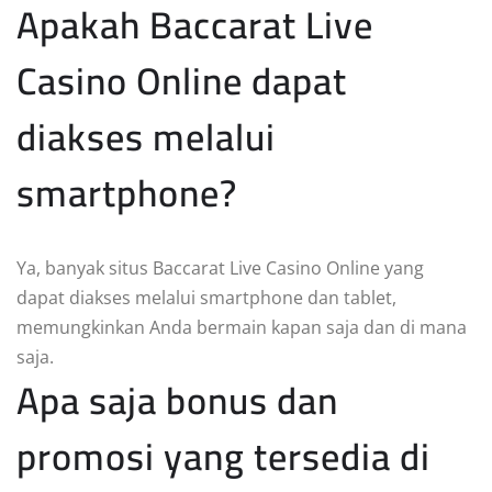
Apakah Baccarat Live
Casino Online dapat
diakses melalui
smartphone?
Ya, banyak situs Baccarat Live Casino Online yang
dapat diakses melalui smartphone dan tablet,
memungkinkan Anda bermain kapan saja dan di mana
saja.
Apa saja bonus dan
promosi yang tersedia di