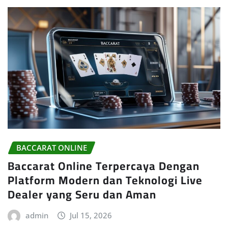
BACCARAT ONLINE
Baccarat Online Terpercaya Dengan
Platform Modern dan Teknologi Live
Dealer yang Seru dan Aman
admin
Jul 15, 2026