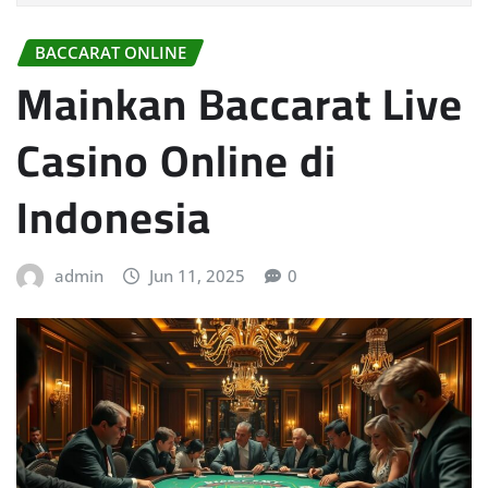
BACCARAT ONLINE
Mainkan Baccarat Live
Casino Online di
Indonesia
admin
Jun 11, 2025
0