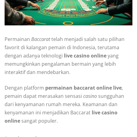
Permainan
Baccarat
telah menjadi salah satu pilihan
favorit di kalangan pemain di Indonesia, terutama
dengan adanya teknologi
live casino online
yang
memungkinkan pengalaman bermain yang lebih
interaktif dan mendebarkan.
Dengan platform
permainan baccarat online live
,
pemain dapat merasakan sensasi
casino
sungguhan
dari kenyamanan rumah mereka. Keamanan dan
kenyamanan ini menjadikan Baccarat
live casino
online
sangat populer.