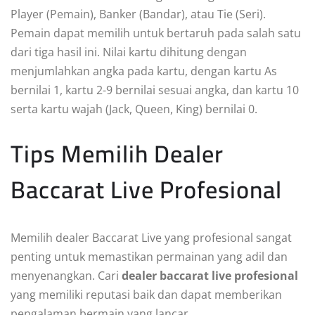
Player (Pemain), Banker (Bandar), atau Tie (Seri).
Pemain dapat memilih untuk bertaruh pada salah satu
dari tiga hasil ini. Nilai kartu dihitung dengan
menjumlahkan angka pada kartu, dengan kartu As
bernilai 1, kartu 2-9 bernilai sesuai angka, dan kartu 10
serta kartu wajah (Jack, Queen, King) bernilai 0.
Tips Memilih Dealer
Baccarat Live Profesional
Memilih dealer Baccarat Live yang profesional sangat
penting untuk memastikan permainan yang adil dan
menyenangkan. Cari
dealer baccarat live profesional
yang memiliki reputasi baik dan dapat memberikan
pengalaman bermain yang lancar.