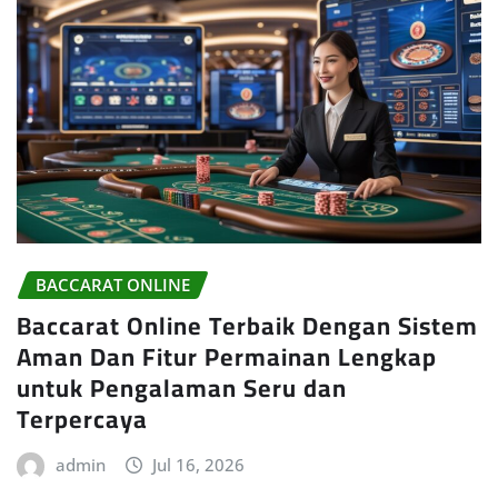
BACCARAT ONLINE
Baccarat Online Terbaik Dengan Sistem
Aman Dan Fitur Permainan Lengkap
untuk Pengalaman Seru dan
Terpercaya
admin
Jul 16, 2026