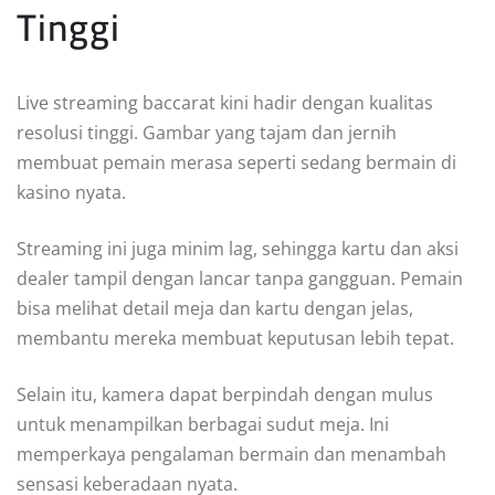
Tinggi
Live streaming baccarat kini hadir dengan kualitas
resolusi tinggi. Gambar yang tajam dan jernih
membuat pemain merasa seperti sedang bermain di
kasino nyata.
Streaming ini juga minim lag, sehingga kartu dan aksi
dealer tampil dengan lancar tanpa gangguan. Pemain
bisa melihat detail meja dan kartu dengan jelas,
membantu mereka membuat keputusan lebih tepat.
Selain itu, kamera dapat berpindah dengan mulus
untuk menampilkan berbagai sudut meja. Ini
memperkaya pengalaman bermain dan menambah
sensasi keberadaan nyata.