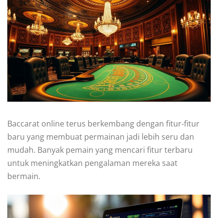
Baccarat online terus berkembang dengan fitur-fitur
baru yang membuat permainan jadi lebih seru dan
mudah. Banyak pemain yang mencari fitur terbaru
untuk meningkatkan pengalaman mereka saat
bermain.