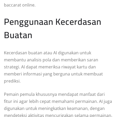
baccarat online.
Penggunaan Kecerdasan
Buatan
Kecerdasan buatan atau AI digunakan untuk
membantu analisis pola dan memberikan saran
strategi. AI dapat memeriksa riwayat kartu dan
memberi informasi yang berguna untuk membuat
prediksi.
Pemain pemula khususnya mendapat manfaat dari
fitur ini agar lebih cepat memahami permainan. AI juga
digunakan untuk meningkatkan keamanan, dengan
mendeteksi aktivitas mencurigakan selama permainan.