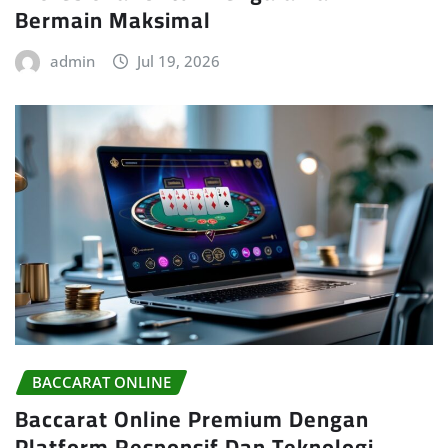
Bermain Maksimal
admin
Jul 19, 2026
BACCARAT ONLINE
Baccarat Online Premium Dengan
Platform Responsif Dan Teknologi