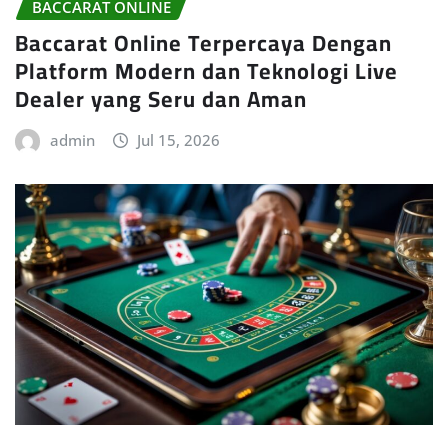
BACCARAT ONLINE
Baccarat Online Terpercaya Dengan
Platform Modern dan Teknologi Live
Dealer yang Seru dan Aman
admin
Jul 15, 2026