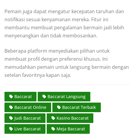
Pemain juga dapat mengatur kecepatan taruhan dan
notifikasi sesuai kenyamanan mereka. Fitur ini
membantu membuat pengalaman bermain jadi lebih
menyenangkan dan tidak membosankan.
Beberapa platform menyediakan pilihan untuk
membuat profil dengan preferensi khusus. Ini
memudahkan pemain untuk langsung bermain dengan
setelan favoritnya kapan saja.
Baccarat
Baccarat Langsung
Baccarat Online
Baccarat Terbaik
Judi Baccarat
Kasino Baccarat
Live Baccarat
Meja Baccarat