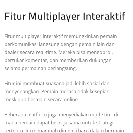
Fitur Multiplayer Interaktif
Fitur multiplayer interaktif memungkinkan pemain
berkomunikasi langsung dengan pemain lain dan
dealer secara real-time. Mereka bisa mengobrol,
bertukar komentar, dan memberikan dukungan
selama permainan berlangsung.
Fitur ini membuat suasana jadi lebih sosial dan
menyenangkan. Pemain merasa tidak kesepian
meskipun bermain secara online.
Beberapa platform juga menyediakan mode tim, di
mana pemain dapat bekerja sama untuk strategi
tertentu. Ini menambah dimensi baru dalam bermain