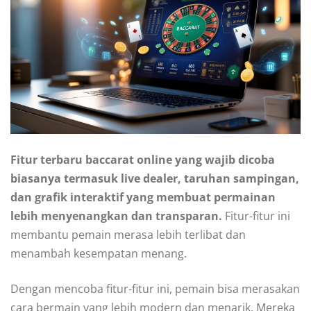
Fitur terbaru baccarat online yang wajib dicoba
biasanya termasuk live dealer, taruhan sampingan,
dan grafik interaktif yang membuat permainan
lebih menyenangkan dan transparan.
Fitur-fitur ini
membantu pemain merasa lebih terlibat dan
menambah kesempatan menang.
Dengan mencoba fitur-fitur ini, pemain bisa merasakan
cara bermain yang lebih modern dan menarik. Mereka