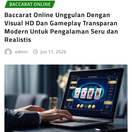
BACCARAT ONLINE
Baccarat Online Unggulan Dengan
Visual HD Dan Gameplay Transparan
Modern Untuk Pengalaman Seru dan
Realistis
admin
Jun 17, 2026