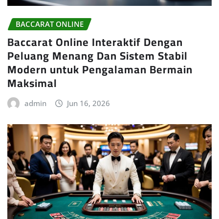
BACCARAT ONLINE
Baccarat Online Interaktif Dengan
Peluang Menang Dan Sistem Stabil
Modern untuk Pengalaman Bermain
Maksimal
admin
Jun 16, 2026