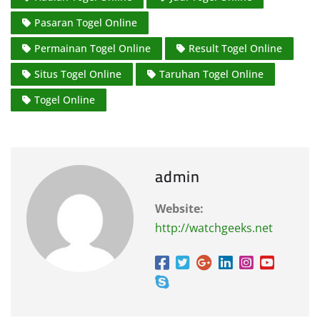
Pasaran Togel Online
Permainan Togel Online
Result Togel Online
Situs Togel Online
Taruhan Togel Online
Togel Online
admin
Website:
http://watchgeeks.net