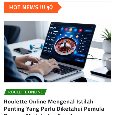
HOT NEWS !!!
ROULETTE ONLINE
Roulette Online Mengenal Istilah
Penting Yang Perlu Diketahui Pemula