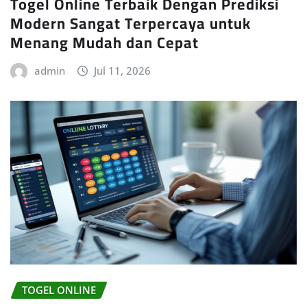
Togel Online Terbaik Dengan Prediksi
Modern Sangat Terpercaya untuk
Menang Mudah dan Cepat
admin
Jul 11, 2026
TOGEL ONLINE