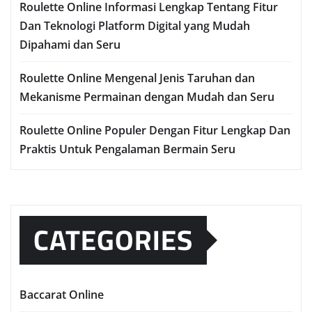
Roulette Online Informasi Lengkap Tentang Fitur
Dan Teknologi Platform Digital yang Mudah
Dipahami dan Seru
Roulette Online Mengenal Jenis Taruhan dan
Mekanisme Permainan dengan Mudah dan Seru
Roulette Online Populer Dengan Fitur Lengkap Dan
Praktis Untuk Pengalaman Bermain Seru
CATEGORIES
Baccarat Online