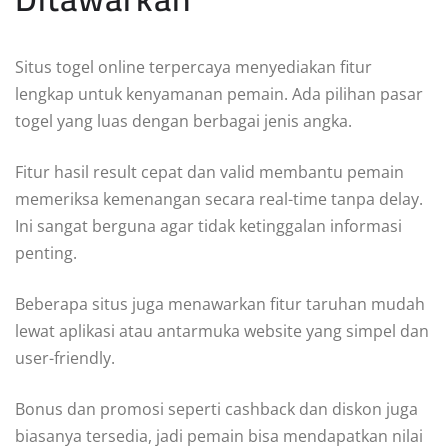
Situs togel online terpercaya menyediakan fitur
lengkap untuk kenyamanan pemain. Ada pilihan pasar
togel yang luas dengan berbagai jenis angka.
Fitur hasil result cepat dan valid membantu pemain
memeriksa kemenangan secara real-time tanpa delay.
Ini sangat berguna agar tidak ketinggalan informasi
penting.
Beberapa situs juga menawarkan fitur taruhan mudah
lewat aplikasi atau antarmuka website yang simpel dan
user-friendly.
Bonus dan promosi seperti cashback dan diskon juga
biasanya tersedia, jadi pemain bisa mendapatkan nilai