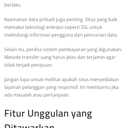
berlaku.
Keamanan data pribadi juga penting. Situs yang baik
memakai teknologi enkripsi seperti SSL untuk
melindungi informasi pengguna dari pencurian data.
Selain itu, periksa sistem pembayaran yang digunakan.
Metode transfer uang harus jelas dan terjamin agar
tidak terjadi penipuan.
Jangan lupa untuk melihat apakah situs menyediakan
layanan pelanggan yang responsif. Ini membantu jika
ada masalah atau pertanyaan.
Fitur Unggulan yang
Ditawarkan