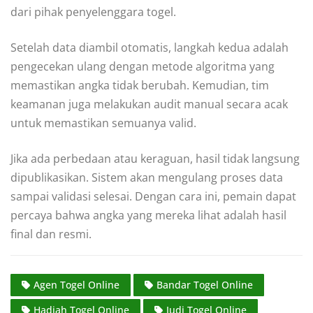
dari pihak penyelenggara togel.
Setelah data diambil otomatis, langkah kedua adalah
pengecekan ulang dengan metode algoritma yang
memastikan angka tidak berubah. Kemudian, tim
keamanan juga melakukan audit manual secara acak
untuk memastikan semuanya valid.
Jika ada perbedaan atau keraguan, hasil tidak langsung
dipublikasikan. Sistem akan mengulang proses data
sampai validasi selesai. Dengan cara ini, pemain dapat
percaya bahwa angka yang mereka lihat adalah hasil
final dan resmi.
Agen Togel Online
Bandar Togel Online
Hadiah Togel Online
Judi Togel Online