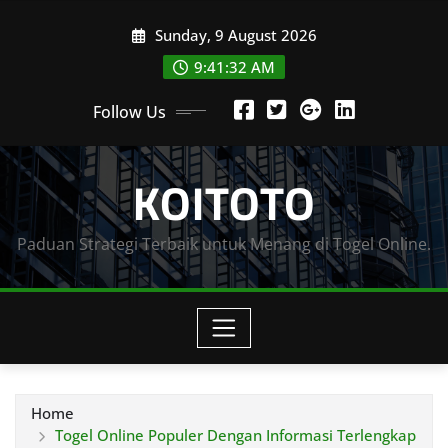
Skip
Sunday, 9 August 2026
to
content
9:41:34 AM
Follow Us
KOITOTO
Paduan Strategi Terbaik untuk Menang di Togel Online.
Home
Togel Online Populer Dengan Informasi Terlengkap