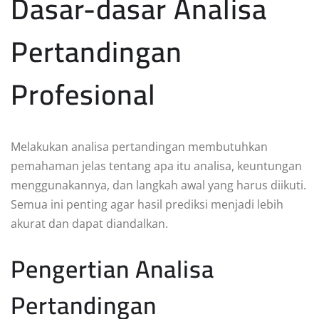
Dasar-dasar Analisa
Pertandingan
Profesional
Melakukan analisa pertandingan membutuhkan
pemahaman jelas tentang apa itu analisa, keuntungan
menggunakannya, dan langkah awal yang harus diikuti.
Semua ini penting agar hasil prediksi menjadi lebih
akurat dan dapat diandalkan.
Pengertian Analisa
Pertandingan