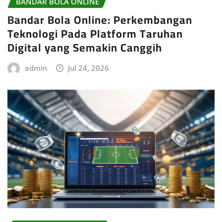
BANDAR BOLA ONLINE
Bandar Bola Online: Perkembangan
Teknologi Pada Platform Taruhan
Digital yang Semakin Canggih
admin
Jul 24, 2026