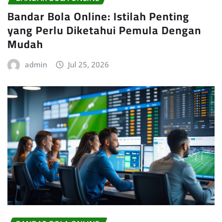
Bandar Bola Online: Istilah Penting
yang Perlu Diketahui Pemula Dengan
Mudah
admin
Jul 25, 2026