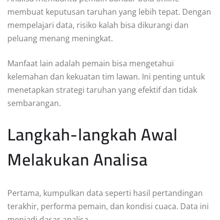
membuat keputusan taruhan yang lebih tepat. Dengan
mempelajari data, risiko kalah bisa dikurangi dan
peluang menang meningkat.
Manfaat lain adalah pemain bisa mengetahui
kelemahan dan kekuatan tim lawan. Ini penting untuk
menetapkan strategi taruhan yang efektif dan tidak
sembarangan.
Langkah-langkah Awal
Melakukan Analisa
Pertama, kumpulkan data seperti hasil pertandingan
terakhir, performa pemain, dan kondisi cuaca. Data ini
menjadi dasar analisa.