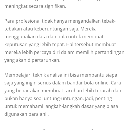
meningkat secara signifikan.
Para profesional tidak hanya mengandalkan tebak-
tebakan atau keberuntungan saja. Mereka
menggunakan data dan pola untuk membuat
keputusan yang lebih tepat. Hal tersebut membuat
mereka lebih percaya diri dalam memilih pertandingan
yang akan dipertaruhkan.
Mempelajari teknik analisa ini bisa membantu siapa
saja yang ingin serius dalam bandar bola online. Cara
yang benar akan membuat taruhan lebih terarah dan
bukan hanya soal untung-untungan. Jadi, penting
untuk memahami langkah-langkah dasar yang biasa
digunakan para ahli.