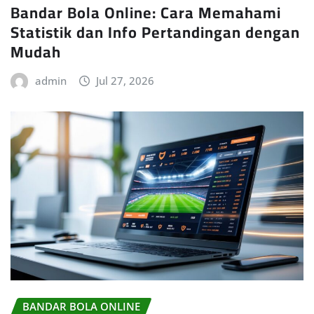
Bandar Bola Online: Cara Memahami
Statistik dan Info Pertandingan dengan
Mudah
admin
Jul 27, 2026
BANDAR BOLA ONLINE