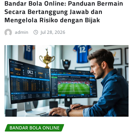
Bandar Bola Online: Panduan Bermain
Secara Bertanggung Jawab dan
Mengelola Risiko dengan Bijak
admin
Jul 28, 2026
BANDAR BOLA ONLINE