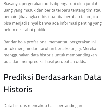
Biasanya, pergerakan odds dipengaruhi oleh jumlah
uang yang masuk dan berita terbaru tentang tim atau
pemain. Jika angka odds tiba-tiba berubah tajam, itu
bisa menjadi sinyal bahwa ada informasi penting yang
belum diketahui publik.
Bandar bola profesional memantau pergerakan ini
untuk menghindari taruhan berisiko tinggi. Mereka
menggunakan data historis untuk membandingkan
pola dan memprediksi hasil perubahan odds.
Prediksi Berdasarkan Data
Historis
Data historis mencakup hasil pertandingan