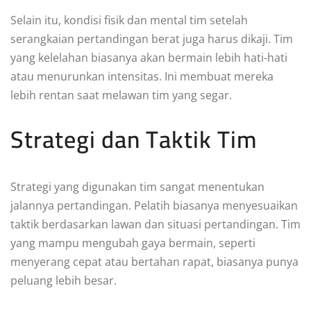
Selain itu, kondisi fisik dan mental tim setelah
serangkaian pertandingan berat juga harus dikaji. Tim
yang kelelahan biasanya akan bermain lebih hati-hati
atau menurunkan intensitas. Ini membuat mereka
lebih rentan saat melawan tim yang segar.
Strategi dan Taktik Tim
Strategi yang digunakan tim sangat menentukan
jalannya pertandingan. Pelatih biasanya menyesuaikan
taktik berdasarkan lawan dan situasi pertandingan. Tim
yang mampu mengubah gaya bermain, seperti
menyerang cepat atau bertahan rapat, biasanya punya
peluang lebih besar.