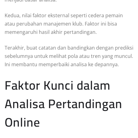
Kedua, nilai faktor eksternal seperti cedera pemain
atau perubahan manajemen klub. Faktor ini bisa
memengaruhi hasil akhir pertandingan.
Terakhir, buat catatan dan bandingkan dengan prediksi
sebelumnya untuk melihat pola atau tren yang muncul.
Ini membantu memperbaiki analisa ke depannya.
Faktor Kunci dalam
Analisa Pertandingan
Online