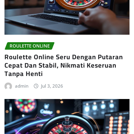
ROULETTE ONLINE
Roulette Online Seru Dengan Putaran
Cepat Dan Stabil, Nikmati Keseruan
Tanpa Henti
admin
Jul 3, 2026