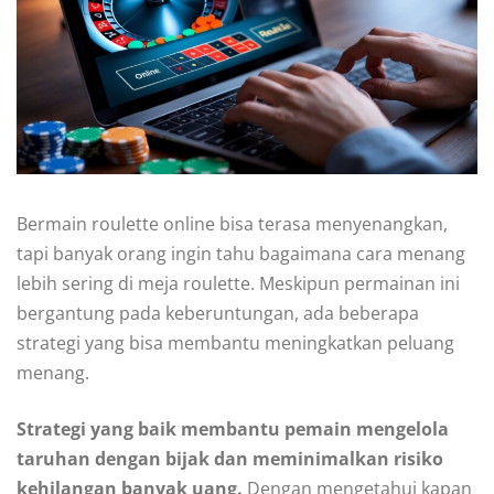
Bermain roulette online bisa terasa menyenangkan,
tapi banyak orang ingin tahu bagaimana cara menang
lebih sering di meja roulette. Meskipun permainan ini
bergantung pada keberuntungan, ada beberapa
strategi yang bisa membantu meningkatkan peluang
menang.
Strategi yang baik membantu pemain mengelola
taruhan dengan bijak dan meminimalkan risiko
kehilangan banyak uang.
Dengan mengetahui kapan