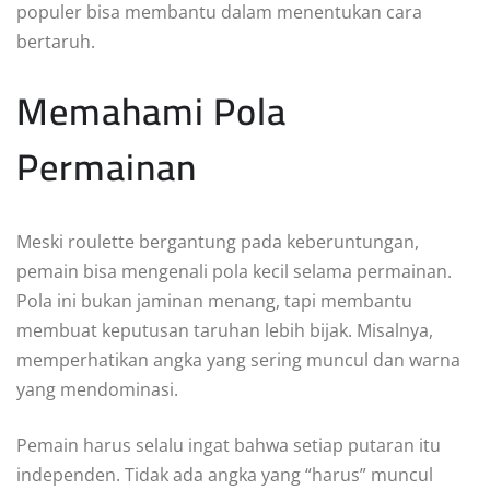
populer bisa membantu dalam menentukan cara
bertaruh.
Memahami Pola
Permainan
Meski roulette bergantung pada keberuntungan,
pemain bisa mengenali pola kecil selama permainan.
Pola ini bukan jaminan menang, tapi membantu
membuat keputusan taruhan lebih bijak. Misalnya,
memperhatikan angka yang sering muncul dan warna
yang mendominasi.
Pemain harus selalu ingat bahwa setiap putaran itu
independen. Tidak ada angka yang “harus” muncul