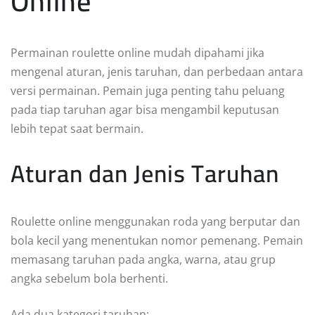
Online
Permainan roulette online mudah dipahami jika
mengenal aturan, jenis taruhan, dan perbedaan antara
versi permainan. Pemain juga penting tahu peluang
pada tiap taruhan agar bisa mengambil keputusan
lebih tepat saat bermain.
Aturan dan Jenis Taruhan
Roulette online menggunakan roda yang berputar dan
bola kecil yang menentukan nomor pemenang. Pemain
memasang taruhan pada angka, warna, atau grup
angka sebelum bola berhenti.
Ada dua kategori taruhan: