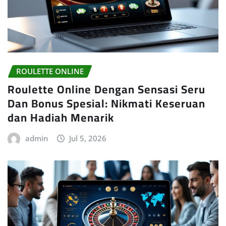
ROULETTE ONLINE
Roulette Online Dengan Sensasi Seru
Dan Bonus Spesial: Nikmati Keseruan
dan Hadiah Menarik
admin
Jul 5, 2026