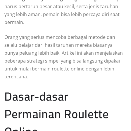
harus bertaruh besar atau kecil, serta jenis taruhan
yang lebih aman, pemain bisa lebih percaya diri saat
bermain.
Orang yang serius mencoba berbagai metode dan
selalu belajar dari hasil taruhan mereka biasanya
punya peluang lebih baik. Artikel ini akan menjelaskan
beberapa strategi simpel yang bisa langsung dipakai
untuk mulai bermain roulette online dengan lebih
terencana.
Dasar-dasar
Permainan Roulette