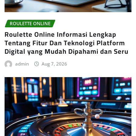
ROULETTE ONLINE
Roulette Online Informasi Lengkap
Tentang Fitur Dan Teknologi Platform
Digital yang Mudah Dipahami dan Seru
admin
Aug 7, 2026