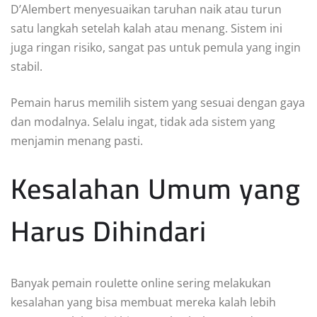
D’Alembert menyesuaikan taruhan naik atau turun
satu langkah setelah kalah atau menang. Sistem ini
juga ringan risiko, sangat pas untuk pemula yang ingin
stabil.
Pemain harus memilih sistem yang sesuai dengan gaya
dan modalnya. Selalu ingat, tidak ada sistem yang
menjamin menang pasti.
Kesalahan Umum yang
Harus Dihindari
Banyak pemain roulette online sering melakukan
kesalahan yang bisa membuat mereka kalah lebih