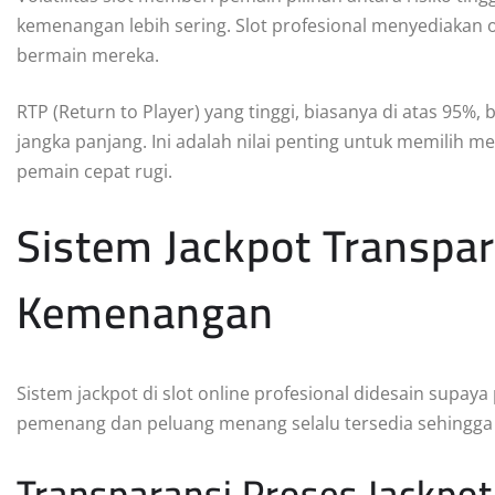
kemenangan lebih sering. Slot profesional menyediakan 
bermain mereka.
RTP (Return to Player) yang tinggi, biasanya di atas 95%
jangka panjang. Ini adalah nilai penting untuk memilih
pemain cepat rugi.
Sistem Jackpot Transpa
Kemenangan
Sistem jackpot di slot online profesional didesain supay
pemenang dan peluang menang selalu tersedia sehingga 
Transparansi Proses Jackpo