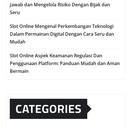
Jawab dan Mengelola Risiko Dengan Bijak dan
Seru
Slot Online Mengenal Perkembangan Teknologi
Dalam Permainan Digital Dengan Cara Seru dan
Mudah
Slot Online Aspek Keamanan Regulasi Dan
Penggunaan Platform: Panduan Mudah dan Aman
Bermain
CATEGORIES