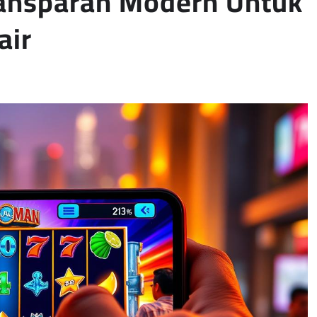
ransparan Modern Untuk
air