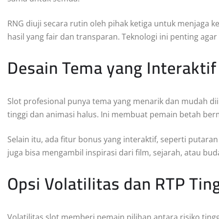
RNG diuji secara rutin oleh pihak ketiga untuk menjaga kea
hasil yang fair dan transparan. Teknologi ini penting aga
Desain Tema yang Interaktif 
Slot profesional punya tema yang menarik dan mudah dii
tinggi dan animasi halus. Ini membuat pemain betah ber
Selain itu, ada fitur bonus yang interaktif, seperti putar
juga bisa mengambil inspirasi dari film, sejarah, atau b
Opsi Volatilitas dan RTP Tin
Volatilitas slot memberi pemain pilihan antara risiko ting