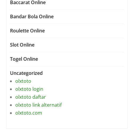
Baccarat Online
Bandar Bola Online
Roulette Online
Slot Online
Togel Online
Uncategorized
olxtoto
olxtoto login
olxtoto daftar
olxtoto link alternatif
olxtoto.com