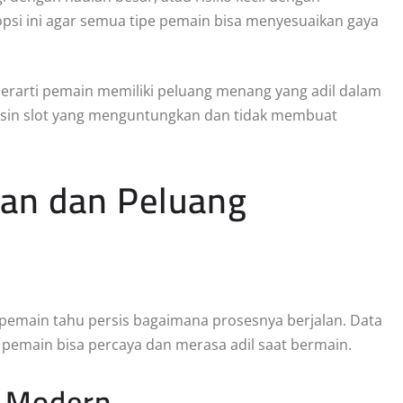
opsi ini agar semua tipe pemain bisa menyesuaikan gaya
, berarti pemain memiliki peluang menang yang adil dalam
 mesin slot yang menguntungkan dan tidak membuat
ran dan Peluang
a pemain tahu persis bagaimana prosesnya berjalan. Data
pemain bisa percaya dan merasa adil saat bermain.
t Modern