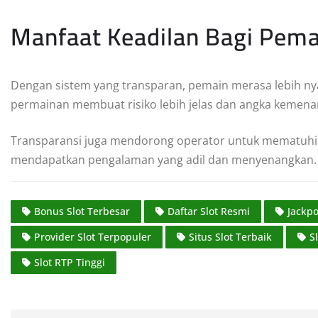
Manfaat Keadilan Bagi Pema
Dengan sistem yang transparan, pemain merasa lebih ny
permainan membuat risiko lebih jelas dan angka kemena
Transparansi juga mendorong operator untuk mematuhi a
mendapatkan pengalaman yang adil dan menyenangkan.
Bonus Slot Terbesar
Daftar Slot Resmi
Jackpo
Provider Slot Terpopuler
Situs Slot Terbaik
S
Slot RTP Tinggi