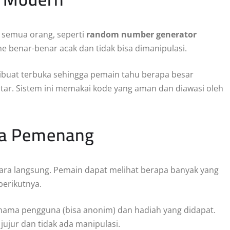
 semua orang, seperti
random number generator
me benar-benar acak dan tidak bisa dimanipulasi.
dibuat terbuka sehingga pemain tahu berapa besar
tar. Sistem ini memakai kode yang aman dan diawasi oleh
ata Pemenang
secara langsung. Pemain dapat melihat berapa banyak yang
berikutnya.
nama pengguna (bisa anonim) dan hadiah yang didapat.
ujur dan tidak ada manipulasi.