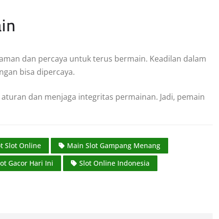
in
aman dan percaya untuk terus bermain. Keadilan dalam
ngan bisa dipercaya.
turan dan menjaga integritas permainan. Jadi, pemain
t Slot Online
Main Slot Gampang Menang
lot Gacor Hari Ini
Slot Online Indonesia