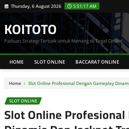
Skip
Thursday, 6 August 2026
5:51:18 AM
to
content
KOITOTO
Paduan Strategi Terbaik untuk Menang di Togel Online.
HOME
SLOT ONLINE
BACCARAT ONLINE
Home
Slot Online Profesional Dengan Gameplay Dinam
SLOT ONLINE
Slot Online Profesiona