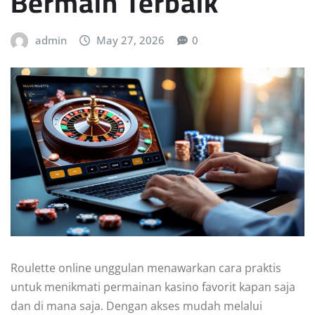
Bermain Terbaik
admin
May 27, 2026
0
Roulette online unggulan menawarkan cara praktis
untuk menikmati permainan kasino favorit kapan saja
dan di mana saja. Dengan akses mudah melalui