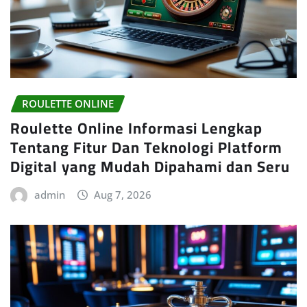
ROULETTE ONLINE
Roulette Online Informasi Lengkap
Tentang Fitur Dan Teknologi Platform
Digital yang Mudah Dipahami dan Seru
admin
Aug 7, 2026