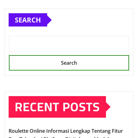
SEARCH
Search
RECENT POSTS
Roulette Online Informasi Lengkap Tentang Fitur