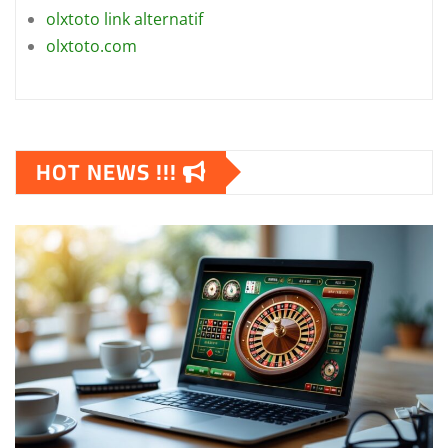
olxtoto link alternatif
olxtoto.com
HOT NEWS !!!