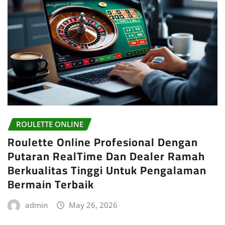
ROULETTE ONLINE
Roulette Online Profesional Dengan
Putaran RealTime Dan Dealer Ramah
Berkualitas Tinggi Untuk Pengalaman
Bermain Terbaik
admin
May 26, 2026