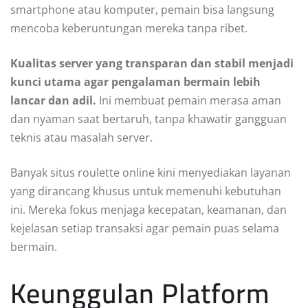
smartphone atau komputer, pemain bisa langsung
mencoba keberuntungan mereka tanpa ribet.
Kualitas server yang transparan dan stabil menjadi
kunci utama agar pengalaman bermain lebih
lancar dan adil.
Ini membuat pemain merasa aman
dan nyaman saat bertaruh, tanpa khawatir gangguan
teknis atau masalah server.
Banyak situs roulette online kini menyediakan layanan
yang dirancang khusus untuk memenuhi kebutuhan
ini. Mereka fokus menjaga kecepatan, keamanan, dan
kejelasan setiap transaksi agar pemain puas selama
bermain.
Keunggulan Platform