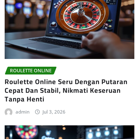
ROULETTE ONLINE
Roulette Online Seru Dengan Putaran
Cepat Dan Stabil, Nikmati Keseruan
Tanpa Henti
admin
Jul 3, 2026