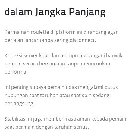
dalam Jangka Panjang
Permainan roulette di platform ini dirancang agar
berjalan lancar tanpa sering disconnect.
Koneksi server kuat dan mampu menangani banyak
pemain secara bersamaan tanpa menurunkan
performa.
Ini penting supaya pemain tidak mengalami putus
hubungan saat taruhan atau saat spin sedang
berlangsung.
Stabilitas ini juga memberi rasa aman kepada pemain
saat bermain dengan taruhan serius.