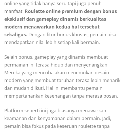
online yang tidak hanya seru tapi juga penuh
manfaat.
Roulette online premium dengan bonus
eksklusif dan gameplay dinamis berkualitas
modern menawarkan kedua hal tersebut
sekaligus.
Dengan fitur bonus khusus, pemain bisa
mendapatkan nilai lebih setiap kali bermain.
Selain bonus, gameplay yang dinamis membuat
permainan ini terasa hidup dan menyenangkan.
Mereka yang mencoba akan menemukan desain
modern yang membuat taruhan terasa lebih menarik
dan mudah diikuti. Hal ini membantu pemain
mempertahankan kesenangan tanpa merasa bosan.
Platform seperti ini juga biasanya menawarkan
keamanan dan kenyamanan dalam bermain. Jadi,
pemain bisa fokus pada keseruan roulette tanpa