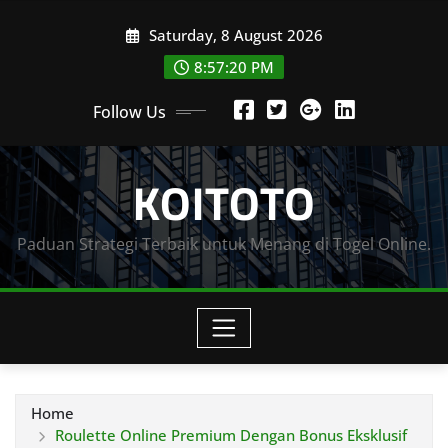
Skip
Saturday, 8 August 2026
to
content
8:57:22 PM
Follow Us
KOITOTO
Paduan Strategi Terbaik untuk Menang di Togel Online.
Home
Roulette Online Premium Dengan Bonus Eksklusif