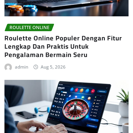
ROULETTE ONLINE
Roulette Online Populer Dengan Fitur
Lengkap Dan Praktis Untuk
Pengalaman Bermain Seru
admin
Aug 5, 2026