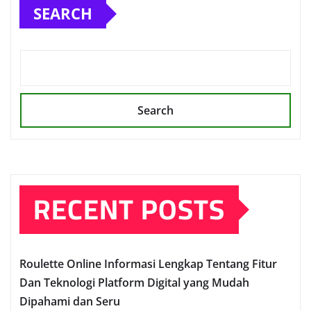
SEARCH
Search
RECENT POSTS
Roulette Online Informasi Lengkap Tentang Fitur
Dan Teknologi Platform Digital yang Mudah
Dipahami dan Seru