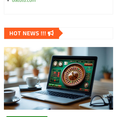
olxtoto.com
HOT NEWS !!!