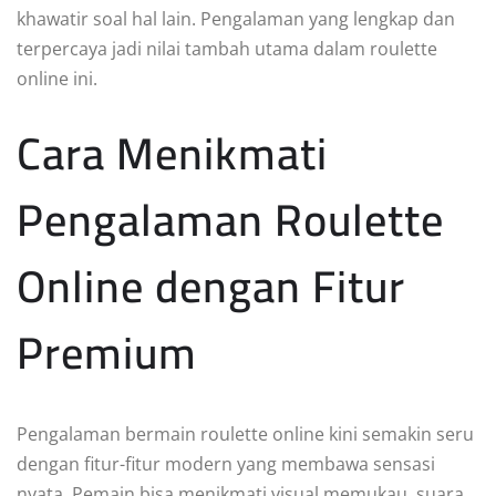
khawatir soal hal lain. Pengalaman yang lengkap dan
terpercaya jadi nilai tambah utama dalam roulette
online ini.
Cara Menikmati
Pengalaman Roulette
Online dengan Fitur
Premium
Pengalaman bermain roulette online kini semakin seru
dengan fitur-fitur modern yang membawa sensasi
nyata. Pemain bisa menikmati visual memukau, suara