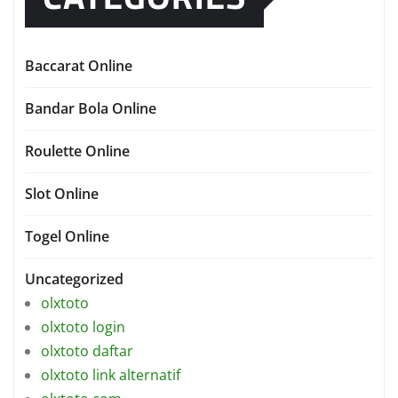
Baccarat Online
Bandar Bola Online
Roulette Online
Slot Online
Togel Online
Uncategorized
olxtoto
olxtoto login
olxtoto daftar
olxtoto link alternatif