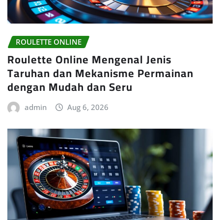
ROULETTE ONLINE
Roulette Online Mengenal Jenis
Taruhan dan Mekanisme Permainan
dengan Mudah dan Seru
admin
Aug 6, 2026