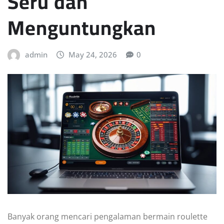
Seru dan
Menguntungkan
admin
May 24, 2026
0
Banyak orang mencari pengalaman bermain roulette