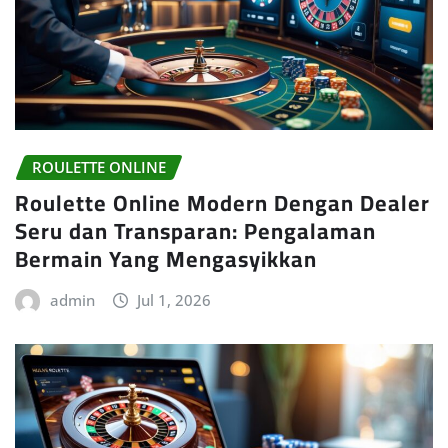
ROULETTE ONLINE
Roulette Online Modern Dengan Dealer
Seru dan Transparan: Pengalaman
Bermain Yang Mengasyikkan
admin
Jul 1, 2026