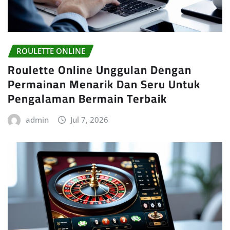
ROULETTE ONLINE
Roulette Online Unggulan Dengan
Permainan Menarik Dan Seru Untuk
Pengalaman Bermain Terbaik
admin
Jul 7, 2026