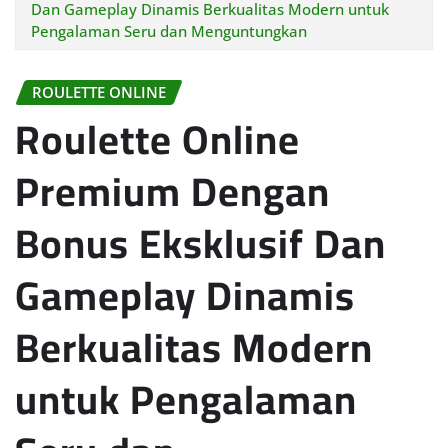
Dan Gameplay Dinamis Berkualitas Modern untuk
Pengalaman Seru dan Menguntungkan
ROULETTE ONLINE
Roulette Online
Premium Dengan
Bonus Eksklusif Dan
Gameplay Dinamis
Berkualitas Modern
untuk Pengalaman