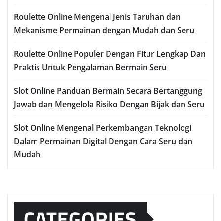
Roulette Online Mengenal Jenis Taruhan dan
Mekanisme Permainan dengan Mudah dan Seru
Roulette Online Populer Dengan Fitur Lengkap Dan
Praktis Untuk Pengalaman Bermain Seru
Slot Online Panduan Bermain Secara Bertanggung
Jawab dan Mengelola Risiko Dengan Bijak dan Seru
Slot Online Mengenal Perkembangan Teknologi
Dalam Permainan Digital Dengan Cara Seru dan
Mudah
CATEGORIES