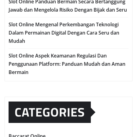
Slot Online Panduan Bermain Secara Bertanggung
Jawab dan Mengelola Risiko Dengan Bijak dan Seru
Slot Online Mengenal Perkembangan Teknologi
Dalam Permainan Digital Dengan Cara Seru dan
Mudah
Slot Online Aspek Keamanan Regulasi Dan
Penggunaan Platform: Panduan Mudah dan Aman
Bermain
CATEGORIES
Baccarat Online