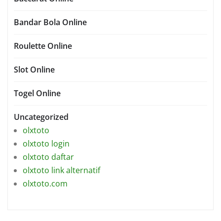
Bandar Bola Online
Roulette Online
Slot Online
Togel Online
Uncategorized
olxtoto
olxtoto login
olxtoto daftar
olxtoto link alternatif
olxtoto.com