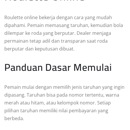
Roulette online bekerja dengan cara yang mudah
dipahami. Pemain memasang taruhan, kemudian bola
dilempar ke roda yang berputar. Dealer menjaga
permainan tetap adil dan transparan saat roda
berputar dan keputusan dibuat.
Panduan Dasar Memulai
Pemain mulai dengan memilih jenis taruhan yang ingin
dipasang. Taruhan bisa pada nomor tertentu, warna
merah atau hitam, atau kelompok nomor. Setiap
pilihan taruhan memiliki nilai pembayaran yang
berbeda.