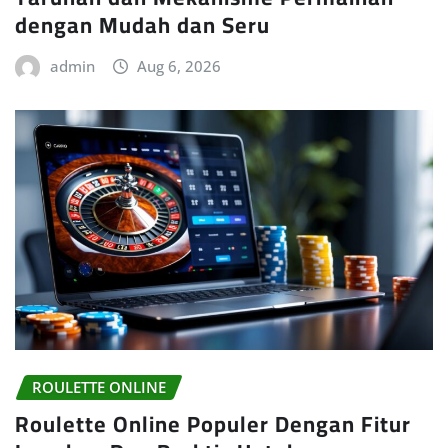
dengan Mudah dan Seru
admin
Aug 6, 2026
ROULETTE ONLINE
Roulette Online Populer Dengan Fitur