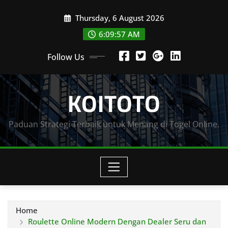
Skip
Thursday, 6 August 2026
to
content
6:09:59 AM
Follow Us
KOITOTO
Paduan Strategi Terbaik untuk Menang di Togel Online.
Home
Roulette Online Modern Dengan Dealer Seru dan