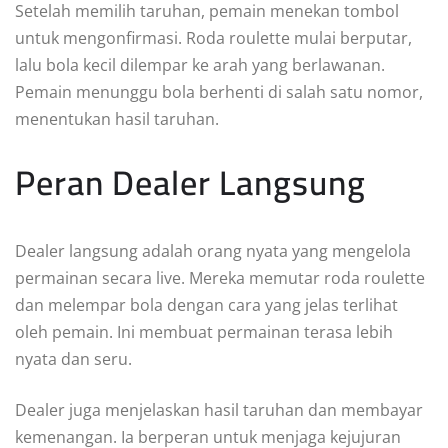
Setelah memilih taruhan, pemain menekan tombol
untuk mengonfirmasi. Roda roulette mulai berputar,
lalu bola kecil dilempar ke arah yang berlawanan.
Pemain menunggu bola berhenti di salah satu nomor,
menentukan hasil taruhan.
Peran Dealer Langsung
Dealer langsung adalah orang nyata yang mengelola
permainan secara live. Mereka memutar roda roulette
dan melempar bola dengan cara yang jelas terlihat
oleh pemain. Ini membuat permainan terasa lebih
nyata dan seru.
Dealer juga menjelaskan hasil taruhan dan membayar
kemenangan. Ia berperan untuk menjaga kejujuran