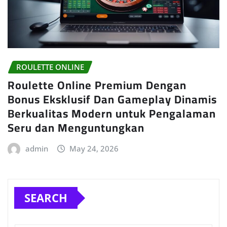
ROULETTE ONLINE
Roulette Online Premium Dengan
Bonus Eksklusif Dan Gameplay Dinamis
Berkualitas Modern untuk Pengalaman
Seru dan Menguntungkan
admin
May 24, 2026
SEARCH