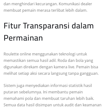
dan menghindari kecurangan. Komunikasi dealer
membuat pemain merasa terlibat lebih dalam.
Fitur Transparansi dalam
Permainan
Roulette online menggunakan teknologi untuk
memastikan semua hasil adil. Roda dan bola yang
digunakan direkam dengan kamera live. Pemain bisa
melihat setiap aksi secara langsung tanpa gangguan.
Sistem juga menyediakan informasi statistik hasil
putaran sebelumnya. Ini membantu pemain
memahami pola dan membuat taruhan lebih baik.
Semua data hasil disimpan untuk audit dan keamanan