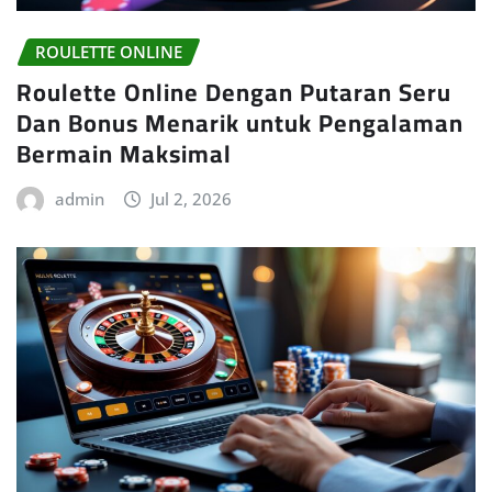
ROULETTE ONLINE
Roulette Online Dengan Putaran Seru
Dan Bonus Menarik untuk Pengalaman
Bermain Maksimal
admin
Jul 2, 2026