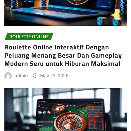
ROULETTE ONLINE
Roulette Online Interaktif Dengan
Peluang Menang Besar Dan Gameplay
Modern Seru untuk Hiburan Maksimal
admin
May 25, 2026