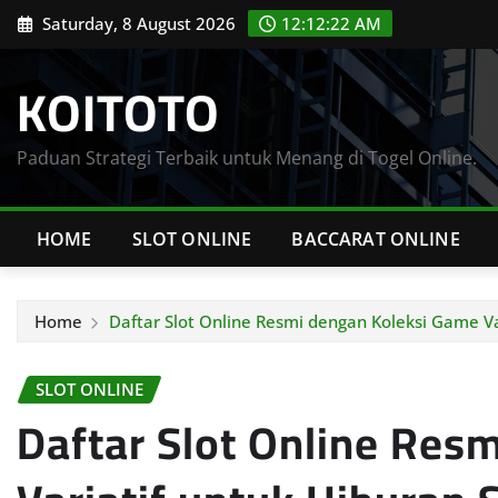
Skip
Saturday, 8 August 2026
12:12:23 AM
to
content
KOITOTO
Paduan Strategi Terbaik untuk Menang di Togel Online.
HOME
SLOT ONLINE
BACCARAT ONLINE
Home
Daftar Slot Online Resmi dengan Koleksi Game V
SLOT ONLINE
Daftar Slot Online Res