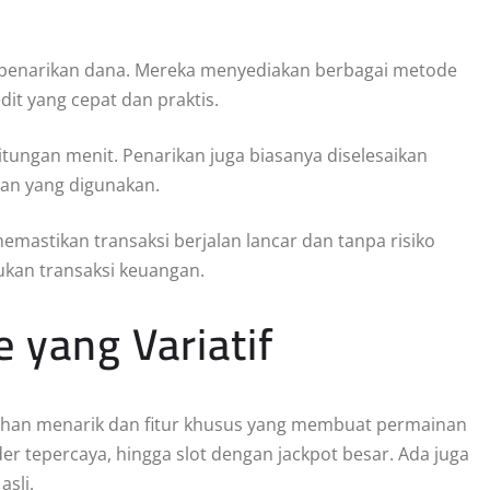
n penarikan dana. Mereka menyediakan berbagai metode
dit yang cepat dan praktis.
itungan menit. Penarikan juga biasanya diselesaikan
an yang digunakan.
emastikan transaksi berjalan lancar dan tanpa risiko
kan transaksi keuangan.
 yang Variatif
lihan menarik dan fitur khusus yang membuat permainan
r tepercaya, hingga slot dengan jackpot besar. Ada juga
sli.