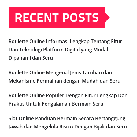
RECENT POSTS
Roulette Online Informasi Lengkap Tentang Fitur
Dan Teknologi Platform Digital yang Mudah
Dipahami dan Seru
Roulette Online Mengenal Jenis Taruhan dan
Mekanisme Permainan dengan Mudah dan Seru
Roulette Online Populer Dengan Fitur Lengkap Dan
Praktis Untuk Pengalaman Bermain Seru
Slot Online Panduan Bermain Secara Bertanggung
Jawab dan Mengelola Risiko Dengan Bijak dan Seru