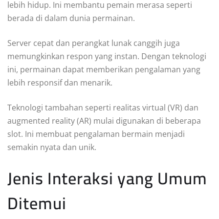
lebih hidup. Ini membantu pemain merasa seperti
berada di dalam dunia permainan.
Server cepat dan perangkat lunak canggih juga
memungkinkan respon yang instan. Dengan teknologi
ini, permainan dapat memberikan pengalaman yang
lebih responsif dan menarik.
Teknologi tambahan seperti realitas virtual (VR) dan
augmented reality (AR) mulai digunakan di beberapa
slot. Ini membuat pengalaman bermain menjadi
semakin nyata dan unik.
Jenis Interaksi yang Umum
Ditemui