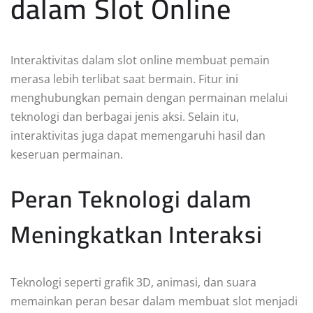
dalam Slot Online
Interaktivitas dalam slot online membuat pemain
merasa lebih terlibat saat bermain. Fitur ini
menghubungkan pemain dengan permainan melalui
teknologi dan berbagai jenis aksi. Selain itu,
interaktivitas juga dapat memengaruhi hasil dan
keseruan permainan.
Peran Teknologi dalam
Meningkatkan Interaksi
Teknologi seperti grafik 3D, animasi, dan suara
memainkan peran besar dalam membuat slot menjadi