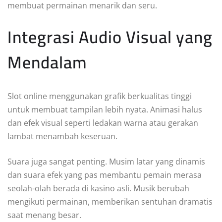
membuat permainan menarik dan seru.
Integrasi Audio Visual yang
Mendalam
Slot online menggunakan grafik berkualitas tinggi
untuk membuat tampilan lebih nyata. Animasi halus
dan efek visual seperti ledakan warna atau gerakan
lambat menambah keseruan.
Suara juga sangat penting. Musim latar yang dinamis
dan suara efek yang pas membantu pemain merasa
seolah-olah berada di kasino asli. Musik berubah
mengikuti permainan, memberikan sentuhan dramatis
saat menang besar.