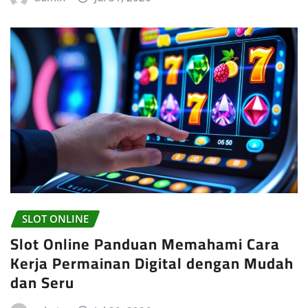
SLOT ONLINE
Slot Online Panduan Memahami Cara
Kerja Permainan Digital dengan Mudah
dan Seru