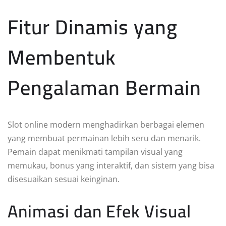
Fitur Dinamis yang
Membentuk
Pengalaman Bermain
Slot online modern menghadirkan berbagai elemen
yang membuat permainan lebih seru dan menarik.
Pemain dapat menikmati tampilan visual yang
memukau, bonus yang interaktif, dan sistem yang bisa
disesuaikan sesuai keinginan.
Animasi dan Efek Visual