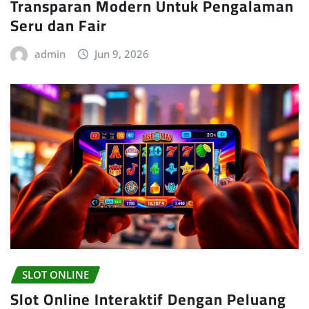
Transparan Modern Untuk Pengalaman
Seru dan Fair
admin
Jun 9, 2026
SLOT ONLINE
Slot Online Interaktif Dengan Peluang