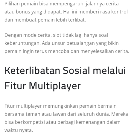
Pilihan pemain bisa mempengaruhi jalannya cerita
atau bonus yang didapat. Hal ini memberi rasa kontrol
dan membuat pemain lebih terlibat.
Dengan mode cerita, slot tidak lagi hanya soal
keberuntungan. Ada unsur petualangan yang bikin
pemain ingin terus mencoba dan menyelesaikan cerita.
Keterlibatan Sosial melalui
Fitur Multiplayer
Fitur multiplayer memungkinkan pemain bermain
bersama teman atau lawan dari seluruh dunia. Mereka
bisa berkompetisi atau berbagi kemenangan dalam
waktu nyata.