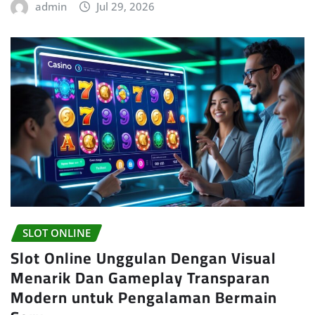
admin
Jul 29, 2026
SLOT ONLINE
Slot Online Unggulan Dengan Visual
Menarik Dan Gameplay Transparan
Modern untuk Pengalaman Bermain