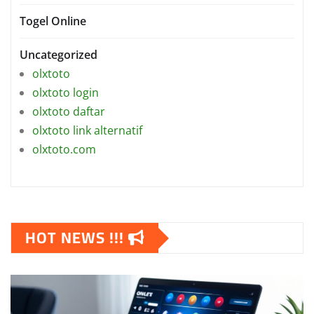
Togel Online
Uncategorized
olxtoto
olxtoto login
olxtoto daftar
olxtoto link alternatif
olxtoto.com
HOT NEWS !!!