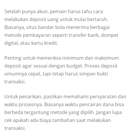
Setelah punya akun, pemain harus tahu cara
melakukan deposit uang untuk mulai bertaruh.
Biasanya, situs bandar bola menerima berbagai
metode pembayaran seperti transfer bank, dompet
digital, atau kartu kredit.
Penting untuk memeriksa minimum dan maksimum
deposit agar sesuai dengan budget. Proses deposit
umumnya cepat, tapi tetap harus simpan bukti
transaksi.
Untuk penarikan, pastikan memahami persyaratan dan
waktu prosesnya. Biasanya waktu pencairan dana bisa
berbeda tergantung metode yang dipilih. Jangan lupa
cek apakah ada biaya tambahan saat melakukan
transaksi.