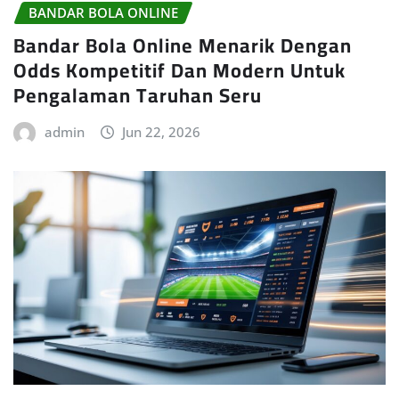
BANDAR BOLA ONLINE
Bandar Bola Online Menarik Dengan
Odds Kompetitif Dan Modern Untuk
Pengalaman Taruhan Seru
admin
Jun 22, 2026