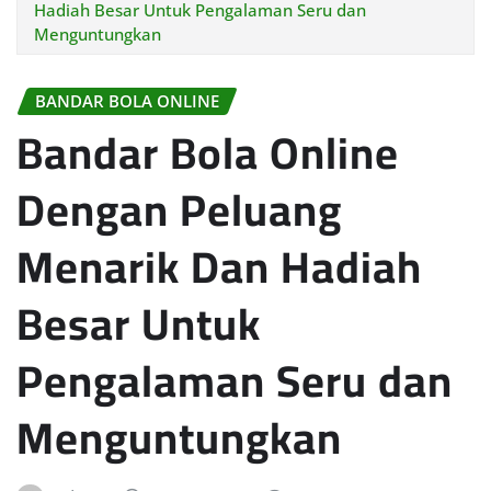
Hadiah Besar Untuk Pengalaman Seru dan
Menguntungkan
BANDAR BOLA ONLINE
Bandar Bola Online
Dengan Peluang
Menarik Dan Hadiah
Besar Untuk
Pengalaman Seru dan
Menguntungkan