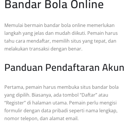
Bandar Bola Online
Memulai bermain bandar bola online memerlukan
langkah yang jelas dan mudah diikuti. Pemain harus
tahu cara mendaftar, memilih situs yang tepat, dan
melakukan transaksi dengan benar.
Panduan Pendaftaran Akun
Pertama, pemain harus membuka situs bandar bola
yang dipilih. Biasanya, ada tombol “Daftar” atau
“Register” di halaman utama. Pemain perlu mengisi
formulir dengan data pribadi seperti nama lengkap,
nomor telepon, dan alamat email.