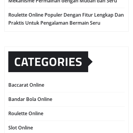
Mekanisme Permainan dengan Mudah dan Seru
Roulette Online Populer Dengan Fitur Lengkap Dan
Praktis Untuk Pengalaman Bermain Seru
CATEGORIES
Baccarat Online
Bandar Bola Online
Roulette Online
Slot Online