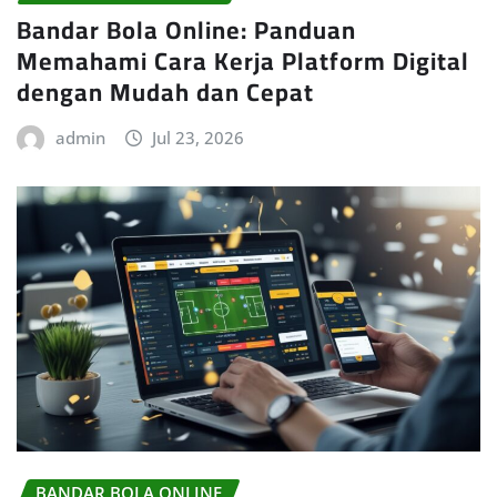
Bandar Bola Online: Panduan
Memahami Cara Kerja Platform Digital
dengan Mudah dan Cepat
admin
Jul 23, 2026
BANDAR BOLA ONLINE