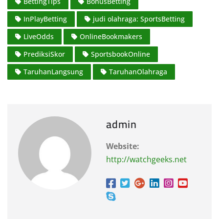
BettingTips
BonusBetting
InPlayBetting
judi olahraga: SportsBetting
LiveOdds
OnlineBookmakers
PrediksiSkor
SportsbookOnline
TaruhanLangsung
TaruhanOlahraga
admin
Website:
http://watchgeeks.net