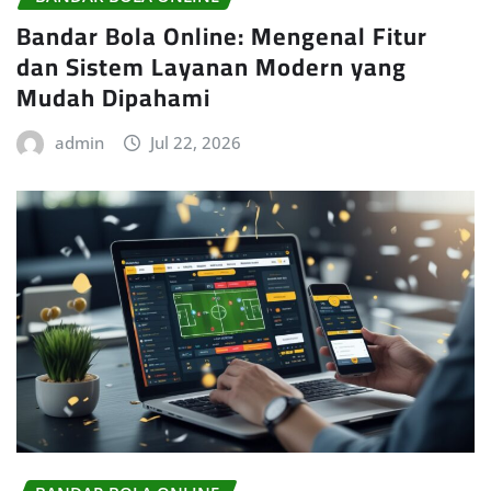
Bandar Bola Online: Mengenal Fitur
dan Sistem Layanan Modern yang
Mudah Dipahami
admin
Jul 22, 2026