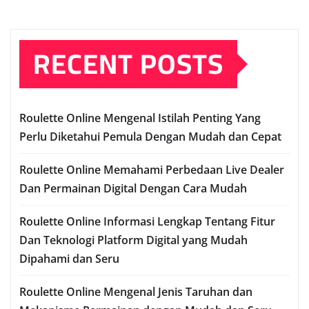
RECENT POSTS
Roulette Online Mengenal Istilah Penting Yang
Perlu Diketahui Pemula Dengan Mudah dan Cepat
Roulette Online Memahami Perbedaan Live Dealer
Dan Permainan Digital Dengan Cara Mudah
Roulette Online Informasi Lengkap Tentang Fitur
Dan Teknologi Platform Digital yang Mudah
Dipahami dan Seru
Roulette Online Mengenal Jenis Taruhan dan