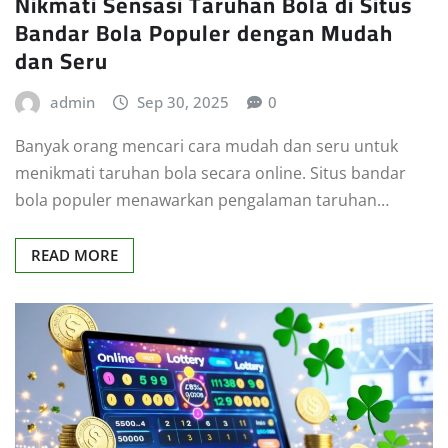
Nikmati Sensasi Taruhan Bola di Situs
Bandar Bola Populer dengan Mudah
dan Seru
admin
Sep 30, 2025
0
Banyak orang mencari cara mudah dan seru untuk
menikmati taruhan bola secara online. Situs bandar
bola populer menawarkan pengalaman taruhan…
READ MORE