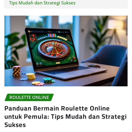
Tips Mudah dan Strategi Sukses
ROULETTE ONLINE
Panduan Bermain Roulette Online
untuk Pemula: Tips Mudah dan Strategi
Sukses