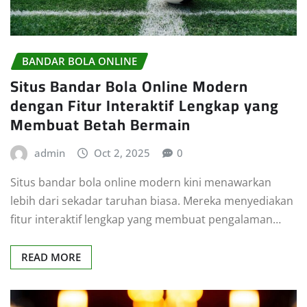
BANDAR BOLA ONLINE
Situs Bandar Bola Online Modern
dengan Fitur Interaktif Lengkap yang
Membuat Betah Bermain
admin
Oct 2, 2025
0
Situs bandar bola online modern kini menawarkan
lebih dari sekadar taruhan biasa. Mereka menyediakan
fitur interaktif lengkap yang membuat pengalaman…
READ MORE