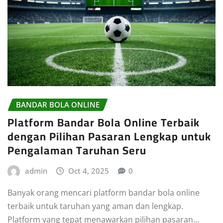
BANDAR BOLA ONLINE
Platform Bandar Bola Online Terbaik
dengan Pilihan Pasaran Lengkap untuk
Pengalaman Taruhan Seru
admin
Oct 4, 2025
0
Banyak orang mencari platform bandar bola online
terbaik untuk taruhan yang aman dan lengkap.
Platform yang tepat menawarkan pilihan pasaran…