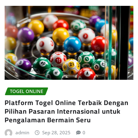
TOGEL ONLINE
Platform Togel Online Terbaik Dengan
Pilihan Pasaran Internasional untuk
Pengalaman Bermain Seru
admin
Sep 28, 2025
0