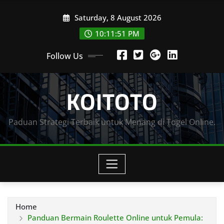
Skip
Saturday, 8 August 2026
to
content
10:11:53 PM
Follow Us
KOITOTO
Paduan Strategi Terbaik untuk Menang di Togel Online.
Home
Panduan Bermain Roulette Online untuk Pemula: