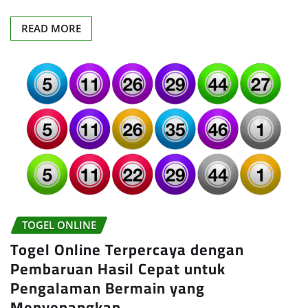
READ MORE
TOGEL ONLINE
Togel Online Terpercaya dengan
Pembaruan Hasil Cepat untuk
Pengalaman Bermain yang
Menyenangkan