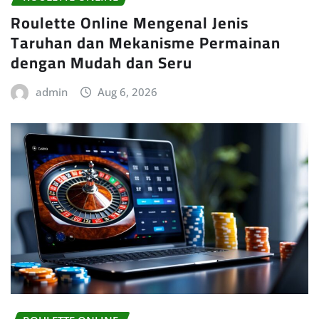
Roulette Online Mengenal Jenis
Taruhan dan Mekanisme Permainan
dengan Mudah dan Seru
admin
Aug 6, 2026