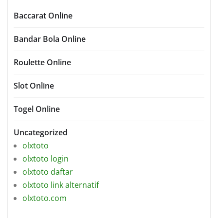
Baccarat Online
Bandar Bola Online
Roulette Online
Slot Online
Togel Online
Uncategorized
olxtoto
olxtoto login
olxtoto daftar
olxtoto link alternatif
olxtoto.com