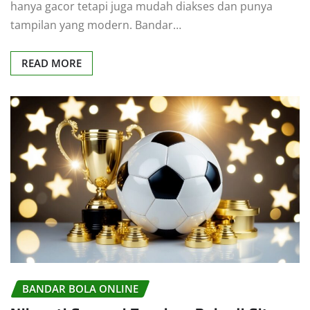
hanya gacor tetapi juga mudah diakses dan punya
tampilan yang modern. Bandar…
READ MORE
BANDAR BOLA ONLINE