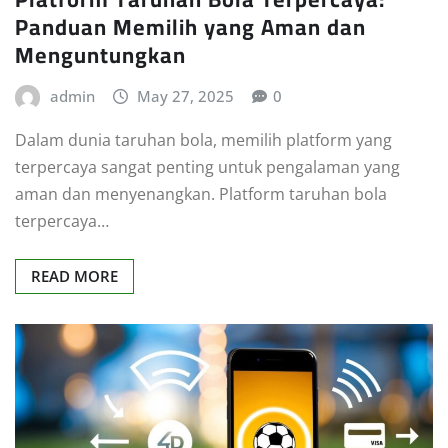
Panduan Memilih yang Aman dan
Menguntungkan
admin
May 27, 2025
0
Dalam dunia taruhan bola, memilih platform yang
terpercaya sangat penting untuk pengalaman yang
aman dan menyenangkan. Platform taruhan bola
terpercaya…
READ MORE