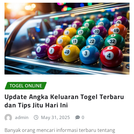
TOGEL ONLINE
Update Angka Keluaran Togel Terbaru
dan Tips Jitu Hari Ini
admin
May 31, 2025
0
Banyak orang mencari informasi terbaru tentang