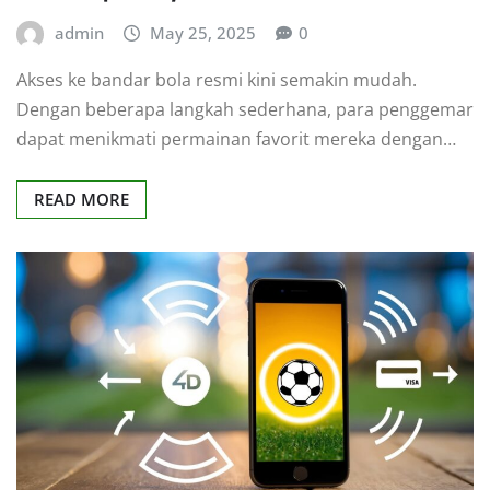
admin
May 25, 2025
0
Akses ke bandar bola resmi kini semakin mudah.
Dengan beberapa langkah sederhana, para penggemar
dapat menikmati permainan favorit mereka dengan…
READ MORE