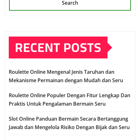
Search
RECENT POSTS
Roulette Online Mengenal Jenis Taruhan dan
Mekanisme Permainan dengan Mudah dan Seru
Roulette Online Populer Dengan Fitur Lengkap Dan
Praktis Untuk Pengalaman Bermain Seru
Slot Online Panduan Bermain Secara Bertanggung
Jawab dan Mengelola Risiko Dengan Bijak dan Seru