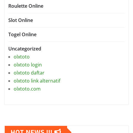
Roulette Online
Slot Online
Togel Online
Uncategorized
olxtoto
olxtoto login
olxtoto daftar
olxtoto link alternatif
olxtoto.com
HOT NEWS !!!