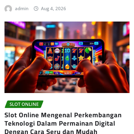
admin
Aug 4, 2026
SLOT ONLINE
Slot Online Mengenal Perkembangan
Teknologi Dalam Permainan Digital
Dengan Cara Seru dan Mudah