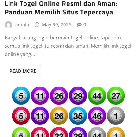
Link Togel Online Resmi dan Aman:
Panduan Memilih Situs Tepercaya
admin
May 30, 2025
0
Banyak orang ingin bermain togel online, tapi tidak
semua link togel itu resmi dan aman. Memilih link togel
online yang…
READ MORE