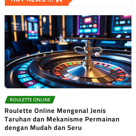
ROULETTE ONLINE
Roulette Online Mengenal Jenis
Taruhan dan Mekanisme Permainan
dengan Mudah dan Seru