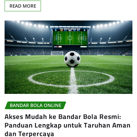
READ MORE
BANDAR BOLA ONLINE
Akses Mudah ke Bandar Bola Resmi:
Panduan Lengkap untuk Taruhan Aman
dan Terpercaya