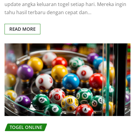
update angka keluaran togel setiap hari. Mereka ingin
tahu hasil terbaru dengan cepat dan…
READ MORE
TOGEL ONLINE