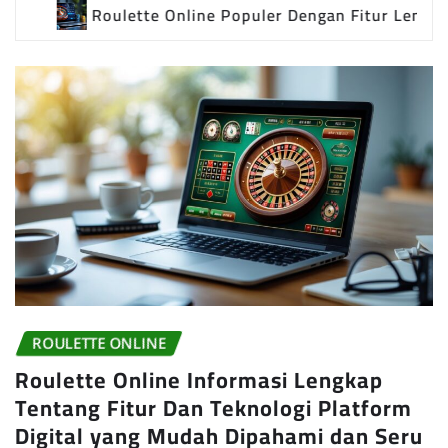
gkap Dan Praktis Untuk Pengalaman Bermain Seru
ROULETTE ONLINE
Roulette Online Informasi Lengkap
Tentang Fitur Dan Teknologi Platform
Digital yang Mudah Dipahami dan Seru