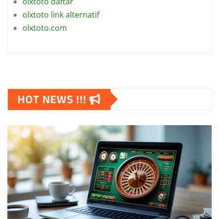
olxtoto daftar
olxtoto link alternatif
olxtoto.com
HOT NEWS !!!