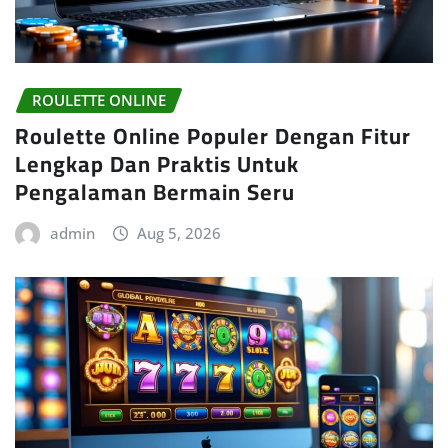
ROULETTE ONLINE
Roulette Online Populer Dengan Fitur
Lengkap Dan Praktis Untuk
Pengalaman Bermain Seru
admin
Aug 5, 2026