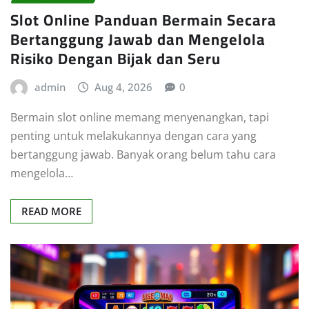
Slot Online Panduan Bermain Secara
Bertanggung Jawab dan Mengelola
Risiko Dengan Bijak dan Seru
admin
Aug 4, 2026
0
Bermain slot online memang menyenangkan, tapi
penting untuk melakukannya dengan cara yang
bertanggung jawab. Banyak orang belum tahu cara
mengelola…
READ MORE