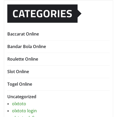
CATEGORIES
Baccarat Online
Bandar Bola Online
Roulette Online
Slot Online
Togel Online
Uncategorized
olxtoto
olxtoto login