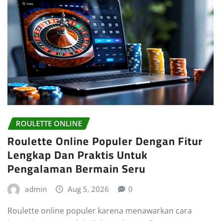
ROULETTE ONLINE
Roulette Online Populer Dengan Fitur
Lengkap Dan Praktis Untuk
Pengalaman Bermain Seru
admin
Aug 5, 2026
0
Roulette online populer karena menawarkan cara