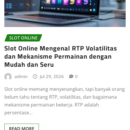
SLOT ONLINE
Slot Online Mengenal RTP Volatilitas
dan Mekanisme Permainan dengan
Mudah dan Seru
admin
Jul 29, 2026
0
Slot online memang menyenangkan, tapi banyak orang
belum tahu tentang RTP, volatilitas, dan bagaimana
mekanisme permainan bekerja. RTP adalah
persentase…
READ MORE