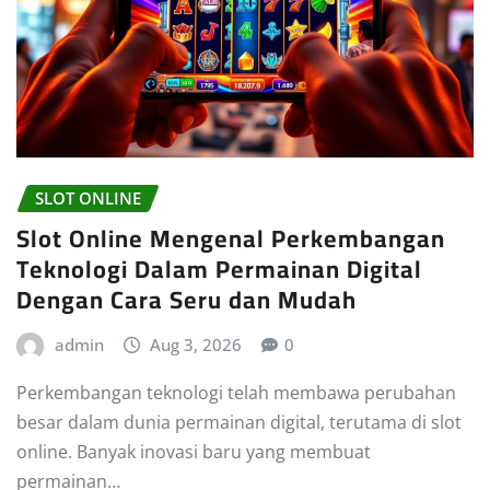
SLOT ONLINE
Slot Online Mengenal Perkembangan
Teknologi Dalam Permainan Digital
Dengan Cara Seru dan Mudah
admin
Aug 3, 2026
0
Perkembangan teknologi telah membawa perubahan
besar dalam dunia permainan digital, terutama di slot
online. Banyak inovasi baru yang membuat
permainan…