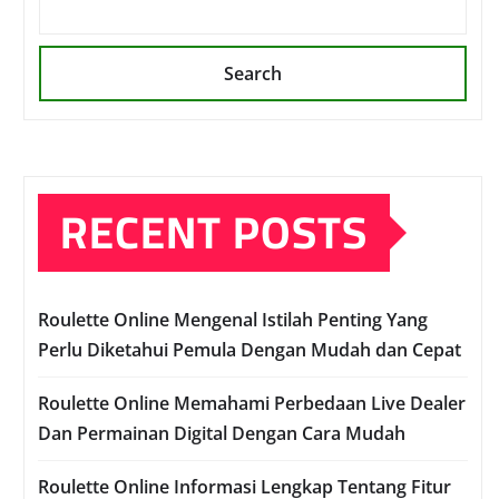
Search
RECENT POSTS
Roulette Online Mengenal Istilah Penting Yang
Perlu Diketahui Pemula Dengan Mudah dan Cepat
Roulette Online Memahami Perbedaan Live Dealer
Dan Permainan Digital Dengan Cara Mudah
Roulette Online Informasi Lengkap Tentang Fitur