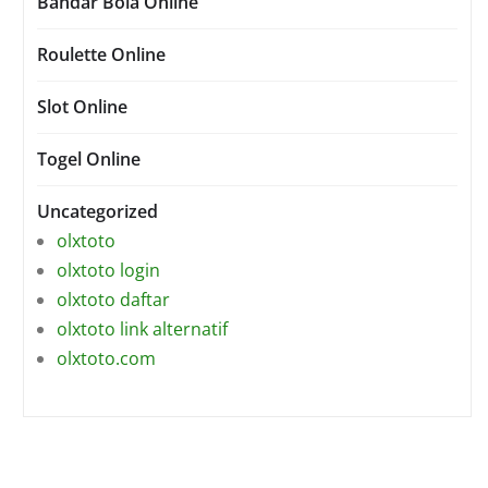
Bandar Bola Online
Roulette Online
Slot Online
Togel Online
Uncategorized
olxtoto
olxtoto login
olxtoto daftar
olxtoto link alternatif
olxtoto.com