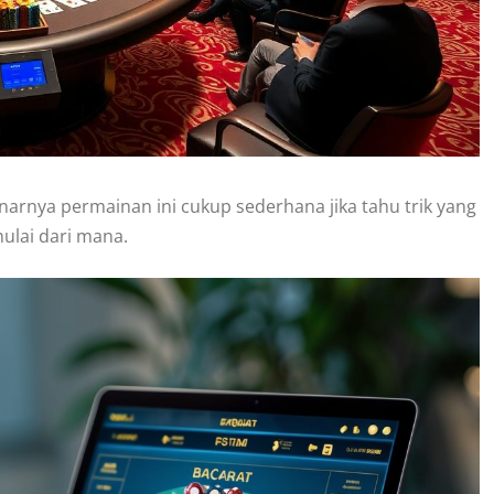
enarnya permainan ini cukup sederhana jika tahu trik yang
ulai dari mana.