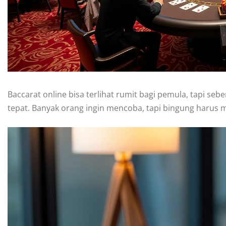
Baccarat online bisa terlihat rumit bagi pemula, tapi seb
tepat. Banyak orang ingin mencoba, tapi bingung harus m