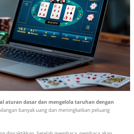
nal aturan dasar dan mengelola taruhan dengan
ehilangan banyak uang dan meningkatkan peluang
ung dipraktikkan. Setelah membaca, pembaca akan