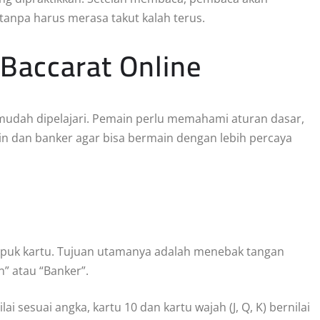
 tanpa harus merasa takut kalah terus.
Baccarat Online
 mudah dipelajari. Pemain perlu memahami aturan dasar,
in dan banker agar bisa bermain dengan lebih percaya
puk kartu. Tujuan utamanya adalah menebak tangan
n” atau “Banker”.
lai sesuai angka, kartu 10 dan kartu wajah (J, Q, K) bernilai