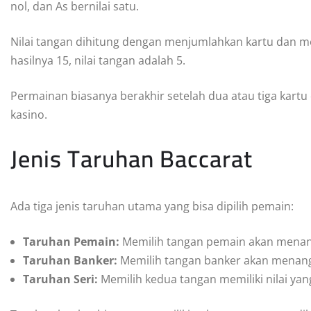
nol, dan As bernilai satu.
Nilai tangan dihitung dengan menjumlahkan kartu dan men
hasilnya 15, nilai tangan adalah 5.
Permainan biasanya berakhir setelah dua atau tiga kartu 
kasino.
Jenis Taruhan Baccarat
Ada tiga jenis taruhan utama yang bisa dipilih pemain:
Taruhan Pemain:
Memilih tangan pemain akan menan
Taruhan Banker:
Memilih tangan banker akan menan
Taruhan Seri:
Memilih kedua tangan memiliki nilai yan