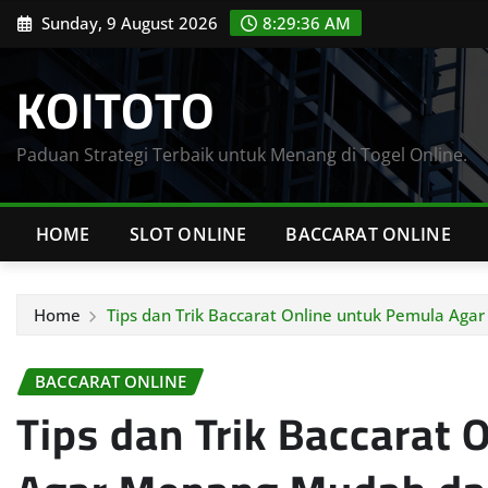
Skip
Sunday, 9 August 2026
8:29:37 AM
to
content
KOITOTO
Paduan Strategi Terbaik untuk Menang di Togel Online.
HOME
SLOT ONLINE
BACCARAT ONLINE
Home
Tips dan Trik Baccarat Online untuk Pemula Ag
BACCARAT ONLINE
Tips dan Trik Baccarat 