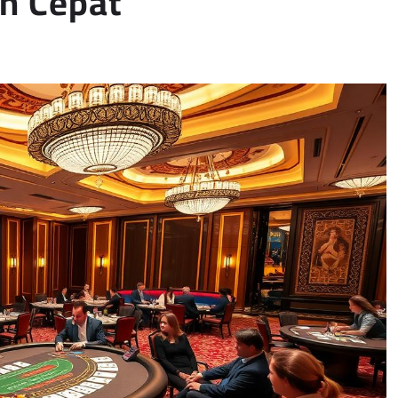
n Cepat