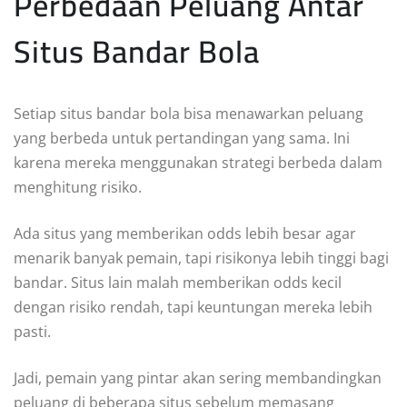
Perbedaan Peluang Antar
Situs Bandar Bola
Setiap situs bandar bola bisa menawarkan peluang
yang berbeda untuk pertandingan yang sama. Ini
karena mereka menggunakan strategi berbeda dalam
menghitung risiko.
Ada situs yang memberikan odds lebih besar agar
menarik banyak pemain, tapi risikonya lebih tinggi bagi
bandar. Situs lain malah memberikan odds kecil
dengan risiko rendah, tapi keuntungan mereka lebih
pasti.
Jadi, pemain yang pintar akan sering membandingkan
peluang di beberapa situs sebelum memasang