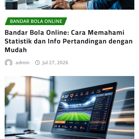
BANDAR BOLA ONLINE
Bandar Bola Online: Cara Memahami
Statistik dan Info Pertandingan dengan
Mudah
admin
Jul 27, 2026