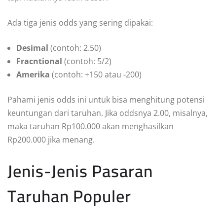
Ada tiga jenis odds yang sering dipakai:
Desimal
(contoh: 2.50)
Fracntional
(contoh: 5/2)
Amerika
(contoh: +150 atau -200)
Pahami jenis odds ini untuk bisa menghitung potensi
keuntungan dari taruhan. Jika oddsnya 2.00, misalnya,
maka taruhan Rp100.000 akan menghasilkan
Rp200.000 jika menang.
Jenis-Jenis Pasaran
Taruhan Populer