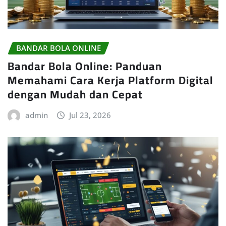
BANDAR BOLA ONLINE
Bandar Bola Online: Panduan
Memahami Cara Kerja Platform Digital
dengan Mudah dan Cepat
admin
Jul 23, 2026