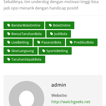
Sebaliknya, tim underdog dengan motivasi tinggi bisa
jadi opsi menarik dengan handicap positif.
BandarBolaOnline
BolaOnline
BonusTaruhanBola
JudiBola
LiveBetting
PasaranBola
PrediksiBola
SkorLangsung
SportsBetting
TaruhanSepakBola
admin
Website:
http://watchgeeks.net