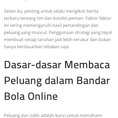
Selain itu, penting untuk selalu mengikuti berita
terbaru tentang tim dan kondisi pemain. Faktor-faktor
ini sering memengaruhi hasil pertandingan dan
peluang yang muncul. Penggunaan strategi yang tepat
membuat setiap taruhan jadi lebih terukur dan bukan
hanya berdasarkan tebakan saja.
Dasar-dasar Membaca
Peluang dalam Bandar
Bola Online
Peluang dan odds adalah kunci untuk memahami