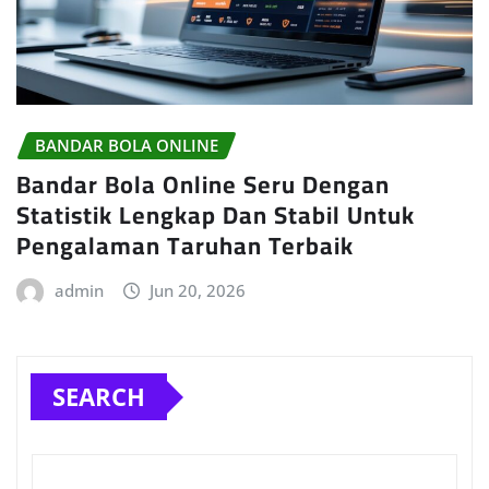
BANDAR BOLA ONLINE
Bandar Bola Online Seru Dengan
Statistik Lengkap Dan Stabil Untuk
Pengalaman Taruhan Terbaik
admin
Jun 20, 2026
SEARCH