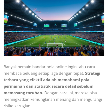
Banyak pemain bandar bola online ingin tahu cara
membaca peluang setiap laga dengan tepat.
Strategi
terbaru yang efektif adalah memahami pola
permainan dan statistik secara detail sebelum
memasang taruhan.
Dengan cara ini, mereka bisa
meningkatkan kemungkinan menang dan mengurangi
risiko kerugian.