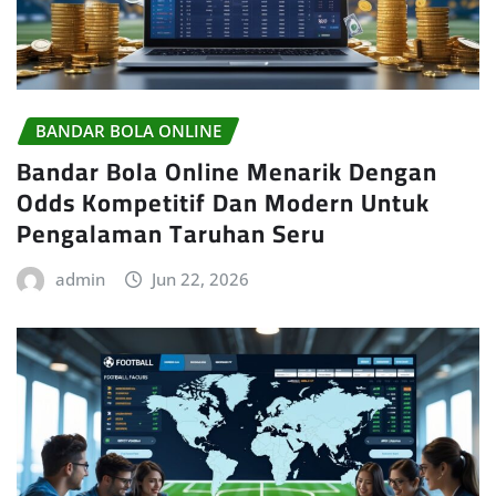
BANDAR BOLA ONLINE
Bandar Bola Online Menarik Dengan
Odds Kompetitif Dan Modern Untuk
Pengalaman Taruhan Seru
admin
Jun 22, 2026