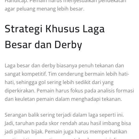
Handicap. Pemain harus menyesuaikan pendekatan
agar peluang menang lebih besar.
Strategi Khusus Laga
Besar dan Derby
Laga besar dan derby biasanya penuh tekanan dan
sangat kompetitif. Tim cenderung bermain lebih hati-
hati, sehingga gol sering lebih sedikit dari yang
diperkirakan. Pemain harus fokus pada analisis formasi
dan keuletan pemain dalam menghadapi tekanan.
Serangan balik sering terjadi dalam laga seperti ini.
Jadi, taruhan pada skor rendah atau hasil imbang bisa
jadi pilihan bijak. Pemain juga harus memperhatikan