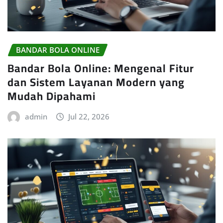
BANDAR BOLA ONLINE
Bandar Bola Online: Mengenal Fitur
dan Sistem Layanan Modern yang
Mudah Dipahami
admin
Jul 22, 2026