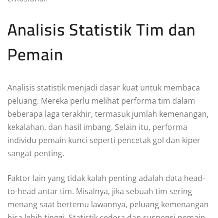
Analisis Statistik Tim dan
Pemain
Analisis statistik menjadi dasar kuat untuk membaca
peluang. Mereka perlu melihat performa tim dalam
beberapa laga terakhir, termasuk jumlah kemenangan,
kekalahan, dan hasil imbang. Selain itu, performa
individu pemain kunci seperti pencetak gol dan kiper
sangat penting.
Faktor lain yang tidak kalah penting adalah data head-
to-head antar tim. Misalnya, jika sebuah tim sering
menang saat bertemu lawannya, peluang kemenangan
bisa lebih tinggi. Statistik cedera dan suspensi pemain