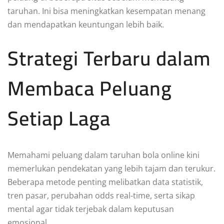
taruhan. Ini bisa meningkatkan kesempatan menang
dan mendapatkan keuntungan lebih baik.
Strategi Terbaru dalam
Membaca Peluang
Setiap Laga
Memahami peluang dalam taruhan bola online kini
memerlukan pendekatan yang lebih tajam dan terukur.
Beberapa metode penting melibatkan data statistik,
tren pasar, perubahan odds real-time, serta sikap
mental agar tidak terjebak dalam keputusan
emosional.