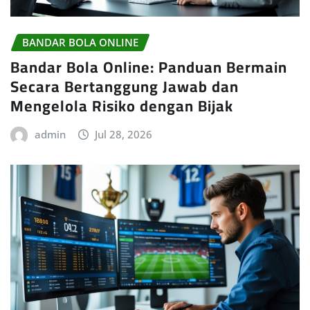
BANDAR BOLA ONLINE
Bandar Bola Online: Panduan Bermain
Secara Bertanggung Jawab dan
Mengelola Risiko dengan Bijak
admin
Jul 28, 2026