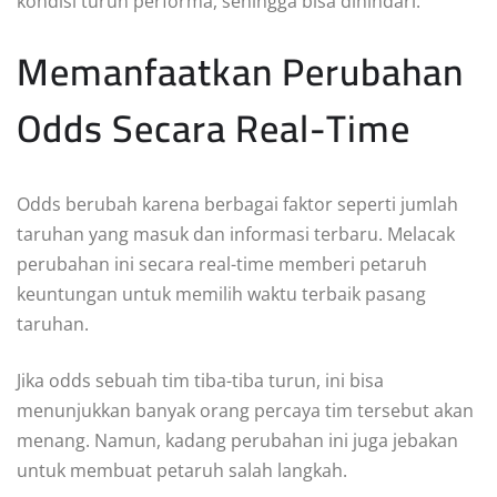
kondisi turun performa, sehingga bisa dihindari.
Memanfaatkan Perubahan
Odds Secara Real-Time
Odds berubah karena berbagai faktor seperti jumlah
taruhan yang masuk dan informasi terbaru. Melacak
perubahan ini secara real-time memberi petaruh
keuntungan untuk memilih waktu terbaik pasang
taruhan.
Jika odds sebuah tim tiba-tiba turun, ini bisa
menunjukkan banyak orang percaya tim tersebut akan
menang. Namun, kadang perubahan ini juga jebakan
untuk membuat petaruh salah langkah.