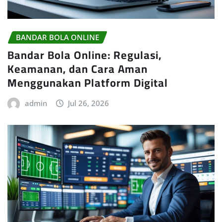
BANDAR BOLA ONLINE
Bandar Bola Online: Regulasi,
Keamanan, dan Cara Aman
Menggunakan Platform Digital
admin
Jul 26, 2026