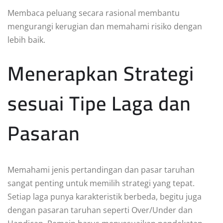
Membaca peluang secara rasional membantu
mengurangi kerugian dan memahami risiko dengan
lebih baik.
Menerapkan Strategi
sesuai Tipe Laga dan
Pasaran
Memahami jenis pertandingan dan pasar taruhan
sangat penting untuk memilih strategi yang tepat.
Setiap laga punya karakteristik berbeda, begitu juga
dengan pasaran taruhan seperti Over/Under dan