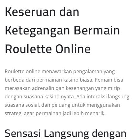
Keseruan dan
Ketegangan Bermain
Roulette Online
Roulette online menawarkan pengalaman yang
berbeda dari permainan kasino biasa. Pemain bisa
merasakan adrenalin dan kesenangan yang mirip
dengan suasana kasino nyata. Ada interaksi langsung,
suasana sosial, dan peluang untuk menggunakan
strategi agar permainan jadi lebih menarik.
Sensasi Langsung dengan