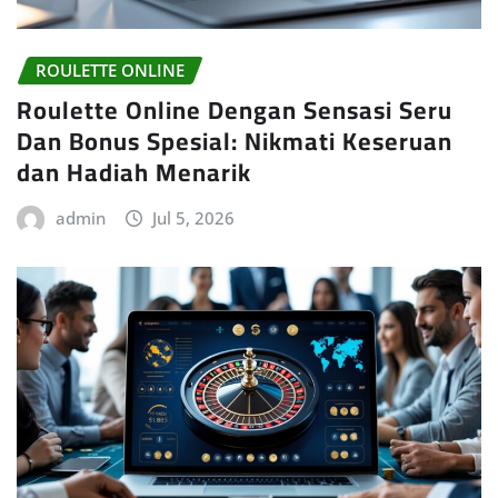
ROULETTE ONLINE
Roulette Online Dengan Sensasi Seru
Dan Bonus Spesial: Nikmati Keseruan
dan Hadiah Menarik
admin
Jul 5, 2026