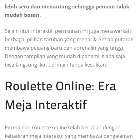
lebih seru dan menantang sehingga pemain tidak
mudah bosan.
Selain fitur interaktif, permainan ini juga menawarkan
berbagai pilihan taruhan yang menarik. Setiap putaran
membawa peluang baru dan adrenalin yang tinggi.
Dengan tampilan yang mudah dipahami, siapa saja
bisa langsung ikut bermain tanpa kesulitan.
Roulette Online: Era
Meja Interaktif
Permainan roulette online telah berubah dengan
kehadiran meja interaktif yang membawa pengalaman