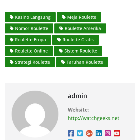
Kasino Langsung
Meja Roulette
Nomor Roulette
Roulette Amerika
Roulette Eropa
Roulette Gratis
Roulette Online
Sistem Roulette
Strategi Roulette
Taruhan Roulette
admin
Website:
http://watchgeeks.net