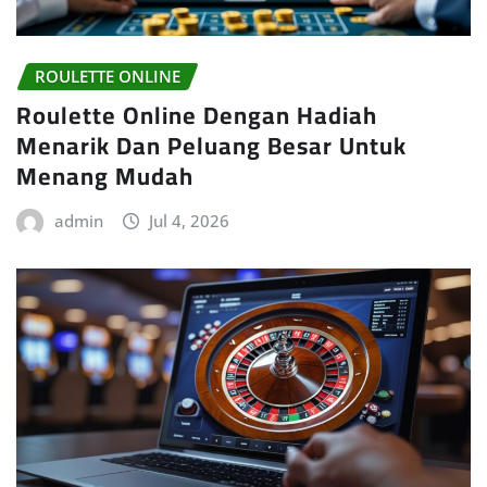
ROULETTE ONLINE
Roulette Online Dengan Hadiah
Menarik Dan Peluang Besar Untuk
Menang Mudah
admin
Jul 4, 2026