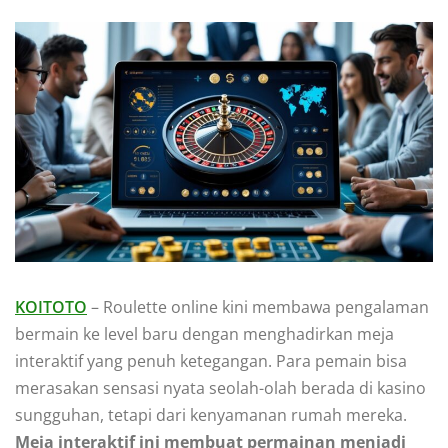
KOITOTO
– Roulette online kini membawa pengalaman
bermain ke level baru dengan menghadirkan meja
interaktif yang penuh ketegangan. Para pemain bisa
merasakan sensasi nyata seolah-olah berada di kasino
sungguhan, tetapi dari kenyamanan rumah mereka.
Meja interaktif ini membuat permainan menjadi