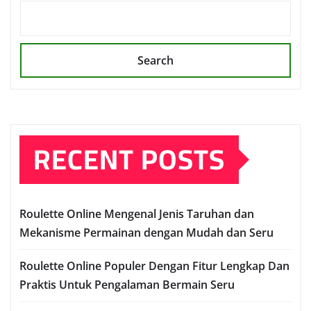
Search
RECENT POSTS
Roulette Online Mengenal Jenis Taruhan dan
Mekanisme Permainan dengan Mudah dan Seru
Roulette Online Populer Dengan Fitur Lengkap Dan
Praktis Untuk Pengalaman Bermain Seru