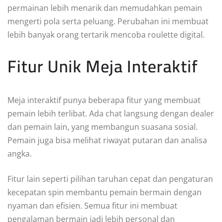
permainan lebih menarik dan memudahkan pemain
mengerti pola serta peluang. Perubahan ini membuat
lebih banyak orang tertarik mencoba roulette digital.
Fitur Unik Meja Interaktif
Meja interaktif punya beberapa fitur yang membuat
pemain lebih terlibat. Ada chat langsung dengan dealer
dan pemain lain, yang membangun suasana sosial.
Pemain juga bisa melihat riwayat putaran dan analisa
angka.
Fitur lain seperti pilihan taruhan cepat dan pengaturan
kecepatan spin membantu pemain bermain dengan
nyaman dan efisien. Semua fitur ini membuat
pengalaman bermain jadi lebih personal dan