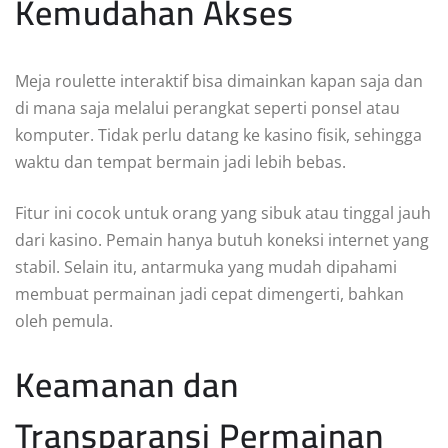
Kemudahan Akses
Meja roulette interaktif bisa dimainkan kapan saja dan
di mana saja melalui perangkat seperti ponsel atau
komputer. Tidak perlu datang ke kasino fisik, sehingga
waktu dan tempat bermain jadi lebih bebas.
Fitur ini cocok untuk orang yang sibuk atau tinggal jauh
dari kasino. Pemain hanya butuh koneksi internet yang
stabil. Selain itu, antarmuka yang mudah dipahami
membuat permainan jadi cepat dimengerti, bahkan
oleh pemula.
Keamanan dan
Transparansi Permainan