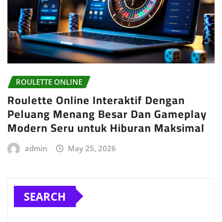
ROULETTE ONLINE
Roulette Online Interaktif Dengan
Peluang Menang Besar Dan Gameplay
Modern Seru untuk Hiburan Maksimal
admin
May 25, 2026
SEARCH