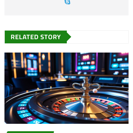
RELATED STORY