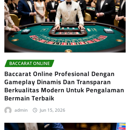
BACCARAT ONLINE
Baccarat Online Profesional Dengan
Gameplay Dinamis Dan Transparan
Berkualitas Modern Untuk Pengalaman
Bermain Terbaik
admin
Jun 15, 2026