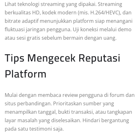
Lihat teknologi streaming yang dipakai. Streaming
berkualitas HD, kodek modern (mis. H.264/HEVC), dan
bitrate adaptif menunjukkan platform siap menangani
fluktuasi jaringan pengguna. Uji koneksi melalui demo
atau sesi gratis sebelum bermain dengan uang.
Tips Mengecek Reputasi
Platform
Mulai dengan membaca review pengguna di forum dan
situs perbandingan. Prioritaskan sumber yang
menampilkan tanggal, bukti transaksi, atau tangkapan
layar masalah yang diselesaikan. Hindari bergantung
pada satu testimoni saja.