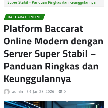
Super Stabil – Panduan Ringkas dan Keunggulannya
BACCARAT ONLINE
Platform Baccarat
Online Modern dengan
Server Super Stabil –
Panduan Ringkas dan
Keunggulannya
admin
Jan 28, 2026
0