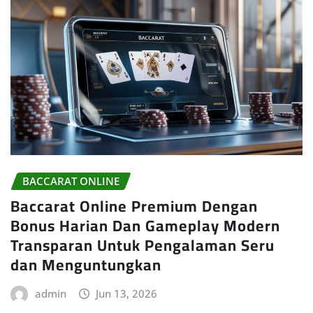
BACCARAT ONLINE
Baccarat Online Premium Dengan
Bonus Harian Dan Gameplay Modern
Transparan Untuk Pengalaman Seru
dan Menguntungkan
admin
Jun 13, 2026