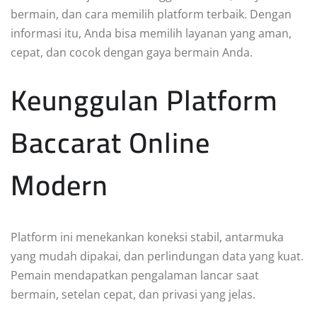
bermain, dan cara memilih platform terbaik. Dengan
informasi itu, Anda bisa memilih layanan yang aman,
cepat, dan cocok dengan gaya bermain Anda.
Keunggulan Platform
Baccarat Online
Modern
Platform ini menekankan koneksi stabil, antarmuka
yang mudah dipakai, dan perlindungan data yang kuat.
Pemain mendapatkan pengalaman lancar saat
bermain, setelan cepat, dan privasi yang jelas.