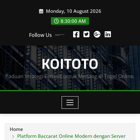
Skip
Monday, 10 August 2026
to
content
8:30:02 AM
Follow Us
KOITOTO
Paduan Strategi Terbaik untuk Menang di Togel Online.
Home
Platform Baccarat Online Modern dengan Server