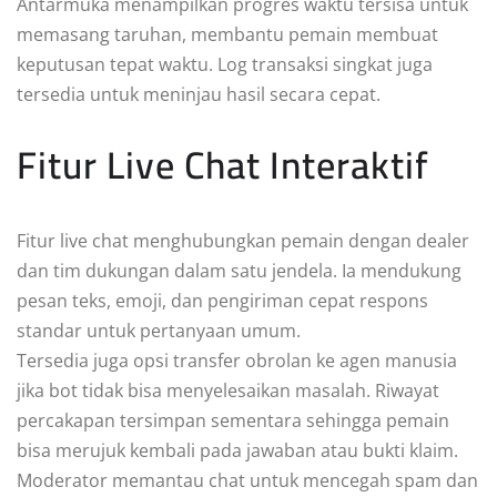
Antarmuka menampilkan progres waktu tersisa untuk
memasang taruhan, membantu pemain membuat
keputusan tepat waktu. Log transaksi singkat juga
tersedia untuk meninjau hasil secara cepat.
Fitur Live Chat Interaktif
Fitur live chat menghubungkan pemain dengan dealer
dan tim dukungan dalam satu jendela. Ia mendukung
pesan teks, emoji, dan pengiriman cepat respons
standar untuk pertanyaan umum.
Tersedia juga opsi transfer obrolan ke agen manusia
jika bot tidak bisa menyelesaikan masalah. Riwayat
percakapan tersimpan sementara sehingga pemain
bisa merujuk kembali pada jawaban atau bukti klaim.
Moderator memantau chat untuk mencegah spam dan