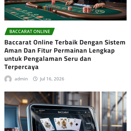
BACCARAT ONLINE
Baccarat Online Terbaik Dengan Sistem
Aman Dan Fitur Permainan Lengkap
untuk Pengalaman Seru dan
Terpercaya
admin
Jul 16, 2026