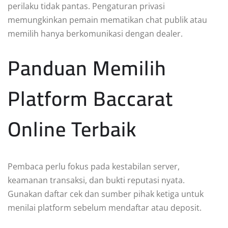
perilaku tidak pantas. Pengaturan privasi
memungkinkan pemain mematikan chat publik atau
memilih hanya berkomunikasi dengan dealer.
Panduan Memilih
Platform Baccarat
Online Terbaik
Pembaca perlu fokus pada kestabilan server,
keamanan transaksi, dan bukti reputasi nyata.
Gunakan daftar cek dan sumber pihak ketiga untuk
menilai platform sebelum mendaftar atau deposit.