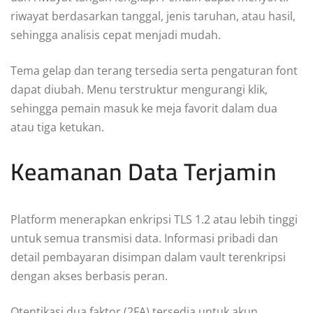
riwayat berdasarkan tanggal, jenis taruhan, atau hasil,
sehingga analisis cepat menjadi mudah.
Tema gelap dan terang tersedia serta pengaturan font
dapat diubah. Menu terstruktur mengurangi klik,
sehingga pemain masuk ke meja favorit dalam dua
atau tiga ketukan.
Keamanan Data Terjamin
Platform menerapkan enkripsi TLS 1.2 atau lebih tinggi
untuk semua transmisi data. Informasi pribadi dan
detail pembayaran disimpan dalam vault terenkripsi
dengan akses berbasis peran.
Otentikasi dua faktor (2FA) tersedia untuk akun