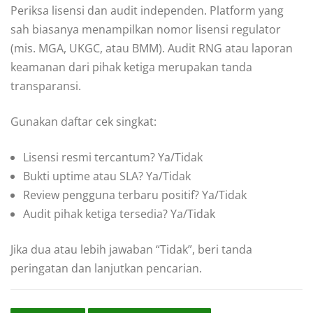
Periksa lisensi dan audit independen. Platform yang
sah biasanya menampilkan nomor lisensi regulator
(mis. MGA, UKGC, atau BMM). Audit RNG atau laporan
keamanan dari pihak ketiga merupakan tanda
transparansi.
Gunakan daftar cek singkat:
Lisensi resmi tercantum? Ya/Tidak
Bukti uptime atau SLA? Ya/Tidak
Review pengguna terbaru positif? Ya/Tidak
Audit pihak ketiga tersedia? Ya/Tidak
Jika dua atau lebih jawaban “Tidak”, beri tanda
peringatan dan lanjutkan pencarian.