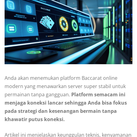
Anda akan menemukan platform Baccarat online
modern yang menawarkan server super stabil untuk
permainan tanpa gangguan.
Platform semacam ini
menjaga koneksi lancar sehingga Anda bisa fokus
pada strategi dan kesenangan bermain tanpa
khawatir putus koneksi.
Artikel ini menjelaskan keunggulan teknis, kenyamanan