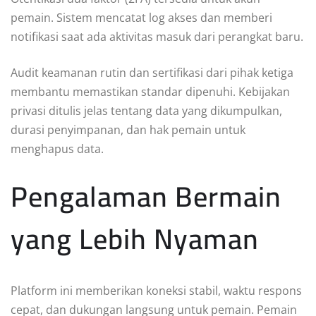
pemain. Sistem mencatat log akses dan memberi
notifikasi saat ada aktivitas masuk dari perangkat baru.
Audit keamanan rutin dan sertifikasi dari pihak ketiga
membantu memastikan standar dipenuhi. Kebijakan
privasi ditulis jelas tentang data yang dikumpulkan,
durasi penyimpanan, dan hak pemain untuk
menghapus data.
Pengalaman Bermain
yang Lebih Nyaman
Platform ini memberikan koneksi stabil, waktu respons
cepat, dan dukungan langsung untuk pemain. Pemain