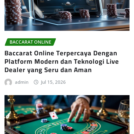
BACCARAT ONLINE
Baccarat Online Terpercaya Dengan
Platform Modern dan Teknologi Live
Dealer yang Seru dan Aman
admin
Jul 15, 2026