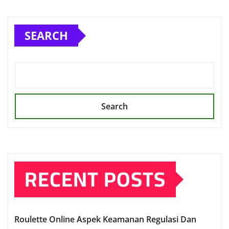
SEARCH
Search
RECENT POSTS
Roulette Online Aspek Keamanan Regulasi Dan