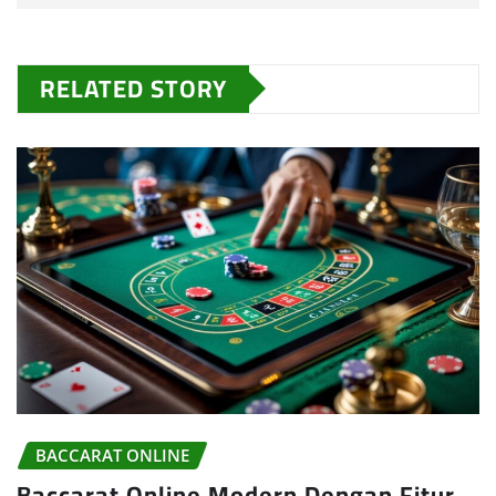
RELATED STORY
BACCARAT ONLINE
Baccarat Online Modern Dengan Fitur