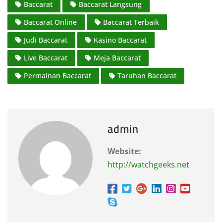
Baccarat
Baccarat Langsung
Baccarat Online
Baccarat Terbaik
Judi Baccarat
Kasino Baccarat
Live Baccarat
Meja Baccarat
Permainan Baccarat
Taruhan Baccarat
admin
Website:
http://watchgeeks.net