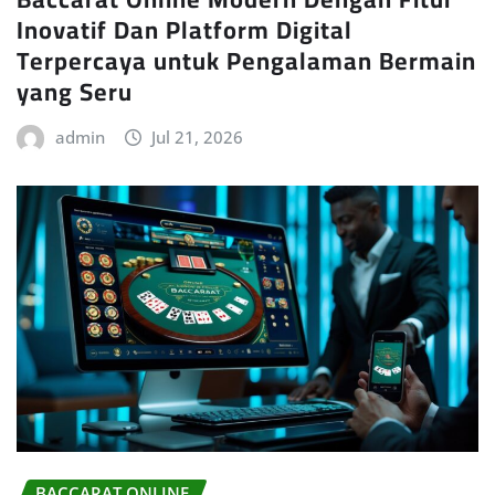
Inovatif Dan Platform Digital
Terpercaya untuk Pengalaman Bermain
yang Seru
admin
Jul 21, 2026
BACCARAT ONLINE