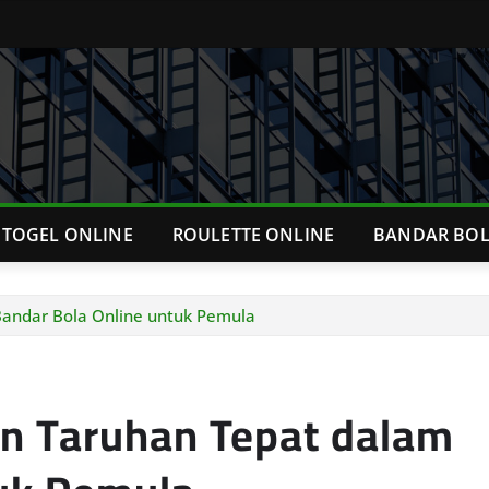
TOGEL ONLINE
ROULETTE ONLINE
BANDAR BOL
andar Bola Online untuk Pemula
n Taruhan Tepat dalam