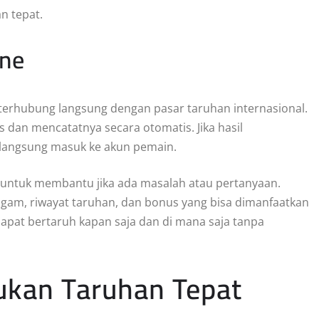
n tepat.
ine
terhubung langsung dengan pasar taruhan internasional.
an mencatatnya secara otomatis. Jika hasil
langsung masuk ke akun pemain.
m untuk membantu jika ada masalah atau pertanyaan.
agam, riwayat taruhan, dan bonus yang bisa dimanfaatkan
pat bertaruh kapan saja dan di mana saja tanpa
ukan Taruhan Tepat