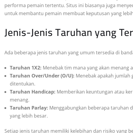
performa pemain tertentu. Situs ini biasanya juga menyed
untuk membantu pemain membuat keputusan yang lebih
Jenis-Jenis Taruhan yang Te
Ada beberapa jenis taruhan yang umum tersedia di bandar
Taruhan 1X2:
Menebak tim mana yang akan menang ata
Taruhan Over/Under (O/U):
Menebak apakah jumlah go
ditentukan.
Taruhan Handicap:
Memberikan keuntungan atau keru
menang.
Taruhan Parlay:
Menggabungkan beberapa taruhan da
yang lebih besar.
Setiap jenis taruhan memiliki kelebihan dan risiko yan