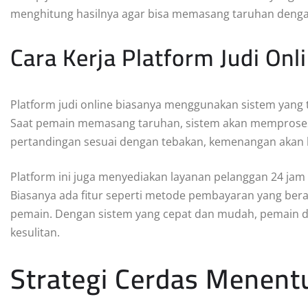
menghitung hasilnya agar bisa memasang taruhan denga
Cara Kerja Platform Judi Onl
Platform judi online biasanya menggunakan sistem yang 
Saat pemain memasang taruhan, sistem akan memproses d
pertandingan sesuai dengan tebakan, kemenangan akan 
Platform ini juga menyediakan layanan pelanggan 24 ja
Biasanya ada fitur seperti metode pembayaran yang ber
pemain. Dengan sistem yang cepat dan mudah, pemain da
kesulitan.
Strategi Cerdas Menent