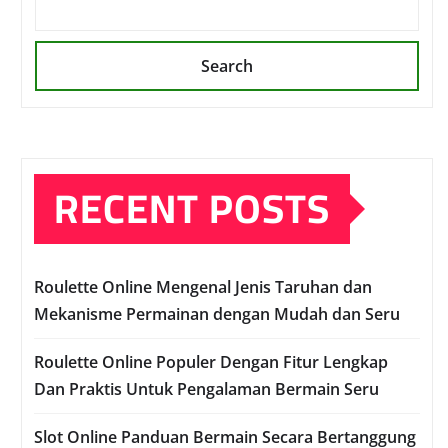
Search
RECENT POSTS
Roulette Online Mengenal Jenis Taruhan dan
Mekanisme Permainan dengan Mudah dan Seru
Roulette Online Populer Dengan Fitur Lengkap
Dan Praktis Untuk Pengalaman Bermain Seru
Slot Online Panduan Bermain Secara Bertanggung