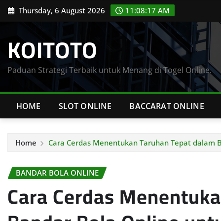
Skip
Thursday, 6 August 2026
11:08:18 AM
to
content
KOITOTO
Paduan Strategi Terbaik untuk Menang di Togel Online.
HOME
SLOT ONLINE
BACCARAT ONLINE
Home
Cara Cerdas Menentukan Taruhan Tepat dalam B
BANDAR BOLA ONLINE
Cara Cerdas Menentuka